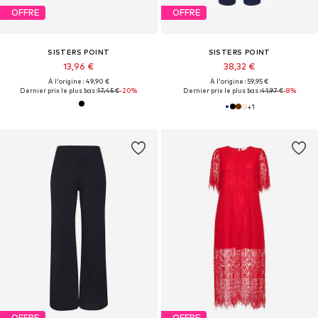
OFFRE
OFFRE
SISTERS POINT
SISTERS POINT
13,96 €
38,32 €
À l'origine : 49,90 €
À l'origine : 59,95 €
Dernier prix le plus bas :
17,45 €
-20%
Dernier prix le plus bas :
41,97 €
-8%
+
1
OFFRE
OFFRE