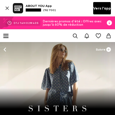
ABOUT YOU App
Vers l'app
(152 700)
Dernières promos d'été : Offres avec
01
J
14
H
02
M
42
S
jusqu'à 60% de réduction
Suivre