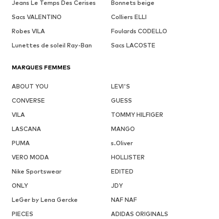
Jeans Le Temps Des Cerises
Bonnets beige
Sacs VALENTINO
Colliers ELLI
Robes VILA
Foulards CODELLO
Lunettes de soleil Ray-Ban
Sacs LACOSTE
MARQUES FEMMES
ABOUT YOU
LEVI'S
CONVERSE
GUESS
VILA
TOMMY HILFIGER
LASCANA
MANGO
PUMA
s.Oliver
VERO MODA
HOLLISTER
Nike Sportswear
EDITED
ONLY
JDY
LeGer by Lena Gercke
NAF NAF
PIECES
ADIDAS ORIGINALS