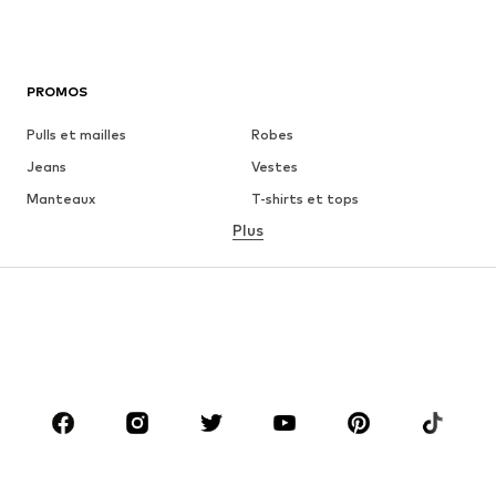
PROMOS
Pulls et mailles
Robes
Jeans
Vestes
Manteaux
T-shirts et tops
Plus
Pantalons
Lingerie
Jupes
Blouses et tuniques
Sweats
Blazers
Maillots de bain
Combinaisons et salopettes
Grandes tailles
Maternité
Chaussures
Sport
Accessoires
Premium
VÊTEMENTS