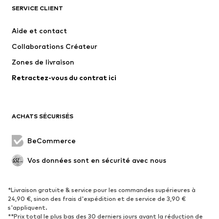
SERVICE CLIENT
Nouveautés
Tendance
Robes
Jeans
Aide et contact
T-shirts et tops
Pantalons
Collaborations Créateur
Vestes
Pulls et mailles
Zones de livraison
Lingerie
Blouses et tuniques
Retractez-vous du contrat ici
Manteaux
Jupes
Maillots de bain
Sweats
Blazers
Combinaisons et salopettes
ACHATS SÉCURISÉS
Grandes tailles
Maternité
Occasions spéciales
Exclusif
BeCommerce
Remise à neuf
Vos données sont en sécurité avec nous
CHAUSSURES
*Livraison gratuite & service pour les commandes supérieures à
Nouveautés
Tendance
24,90 €, sinon des frais d'expédition et de service de 3,90 €
Baskets
Bottines
s'appliquent.
**Prix total le plus bas des 30 derniers jours avant la réduction de