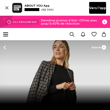
ABOUT YOU App
Vers l'app
(152 700)
Dernières promos d'été : Offres avec
02
J
08
H
43
M
55
S
jusqu'à 60% de réduction
Suivre