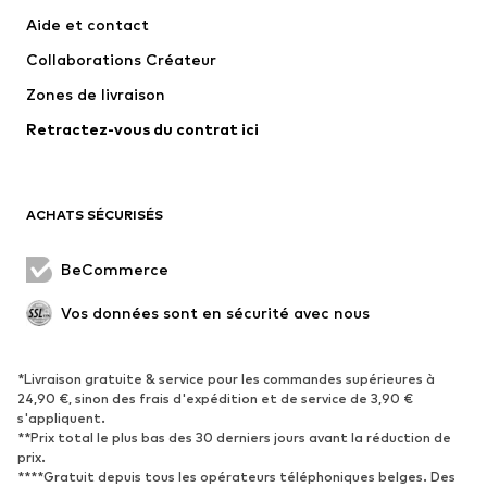
Robes
Jeans
Aide et contact
T-shirts et tops
Pantalons
Collaborations Créateur
Vestes
Pulls et mailles
Zones de livraison
Lingerie
Blouses et tuniques
Retractez-vous du contrat ici
Manteaux
Jupes
Maillots de bain
Sweats
Blazers
Combinaisons et salopettes
ACHATS SÉCURISÉS
Grandes tailles
Maternité
Occasions spéciales
Exclusif
BeCommerce
Remise à neuf
Vos données sont en sécurité avec nous
CHAUSSURES
*Livraison gratuite & service pour les commandes supérieures à
Nouveautés
Tendance
24,90 €, sinon des frais d'expédition et de service de 3,90 €
Baskets
Bottines
s'appliquent.
**Prix total le plus bas des 30 derniers jours avant la réduction de
Escarpins et talons hauts
Bottes
prix.
****Gratuit depuis tous les opérateurs téléphoniques belges. Des
Sandales
Chaussures basses