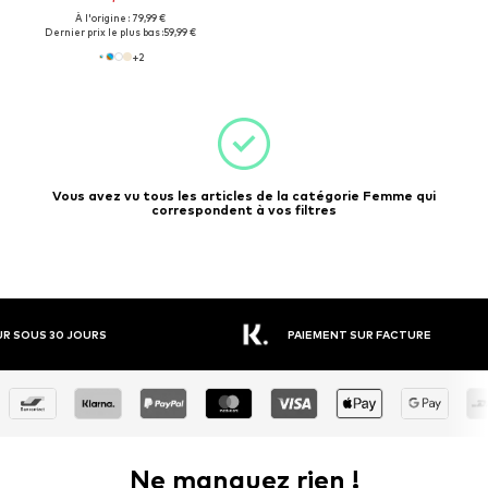
À l'origine : 79,99 €
Dernier prix le plus bas :
59,99 €
+
2
Vous avez vu tous les articles de la catégorie Femme qui
correspondent à vos filtres
R SOUS 30 JOURS
PAIEMENT SUR FACTURE
Ne manquez rien !