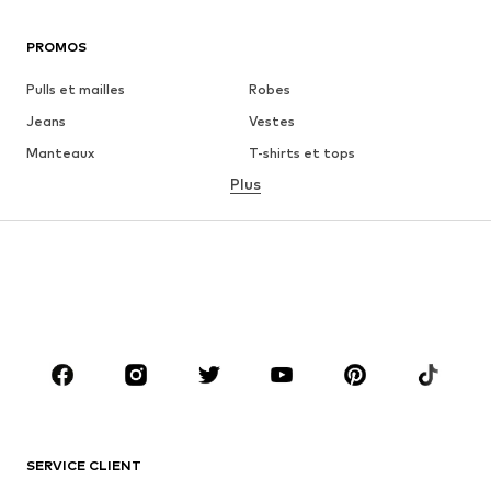
PROMOS
Pulls et mailles
Robes
Jeans
Vestes
Manteaux
T-shirts et tops
Plus
Pantalons
Lingerie
Jupes
Blouses et tuniques
Sweats
Blazers
Maillots de bain
Combinaisons et salopettes
Grandes tailles
Maternité
Chaussures
Sport
Accessoires
Premium
VÊTEMENTS
SERVICE CLIENT
Nouveautés
Tendance