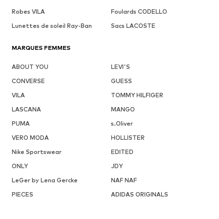
Robes VILA
Foulards CODELLO
Lunettes de soleil Ray-Ban
Sacs LACOSTE
MARQUES FEMMES
ABOUT YOU
LEVI'S
CONVERSE
GUESS
VILA
TOMMY HILFIGER
LASCANA
MANGO
PUMA
s.Oliver
VERO MODA
HOLLISTER
Nike Sportswear
EDITED
ONLY
JDY
LeGer by Lena Gercke
NAF NAF
PIECES
ADIDAS ORIGINALS