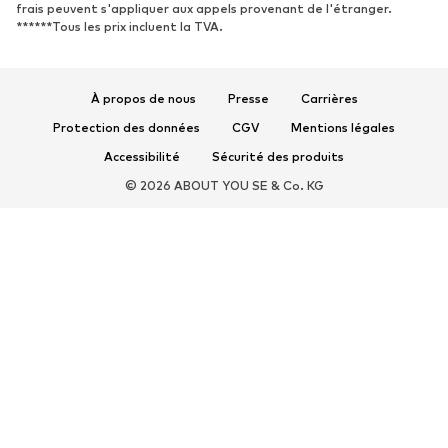
frais peuvent s'appliquer aux appels provenant de l'étranger.
Chaussures de sport
Ballerines
******Tous les prix incluent la TVA.
Mules
Chaussons
Chaussures aquatiques
Exclusif
À propos de nous
Presse
Carrières
SPORT
Protection des données
CGV
Mentions légales
Accessibilité
Sécurité des produits
Vêtements de sport
Disciplines sportives
© 2026 ABOUT YOU SE & Co. KG
Chaussures de sport
Sacs à dos et sacs de sport
Accessoires de sport
Matériel de sport
ACCESSOIRES
Nouveautés
Sacs et sacs à dos
Bijoux
Écharpes et foulards
Chapeaux et bonnets
Ceintures
Portefeuilles et étuis
Lunettes de soleil
Montres
Accessoires de maison