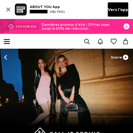
ABOUT YOU App
Vers l'app
(152 700)
Dernières promos d'été : Offres avec
12
H
10
M
35
S
jusqu'à 60% de réduction
Suivre