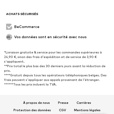
Maillots de bain
Sweats
Blazers
Combinaisons et salopettes
ACHATS SÉCURISÉS
Grandes tailles
Maternité
Occasions spéciales
Exclusif
BeCommerce
Remise à neuf
Vos données sont en sécurité avec nous
CHAUSSURES
*Livraison gratuite & service pour les commandes supérieures à
Nouveautés
Tendance
24,90 €, sinon des frais d'expédition et de service de 3,90 €
Baskets
Bottines
s'appliquent.
**Prix total le plus bas des 30 derniers jours avant la réduction de
Escarpins et talons hauts
Bottes
prix.
****Gratuit depuis tous les opérateurs téléphoniques belges. Des
Sandales
Chaussures basses
frais peuvent s'appliquer aux appels provenant de l'étranger.
Chaussures de sport
Ballerines
******Tous les prix incluent la TVA.
Mules
Chaussons
Chaussures aquatiques
Exclusif
À propos de nous
Presse
Carrières
SPORT
Protection des données
CGV
Mentions légales