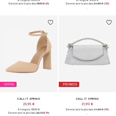
À l'origine : 49,90 €
À l'origine : 49,90 €
Dernier prix le plus bas :
19,92 €
-6%
Dernier prix le plus bas :
24,90 €
-25%
OFFRE
PROMOS
CALL IT SPRING
CALL IT SPRING
23,95 €
21,90 €
À l'origine : 59,90 €
Dernier prix le plus bas :
44,90 €
-51%
Dernier prix le plus bas :
26,45 €
-9%