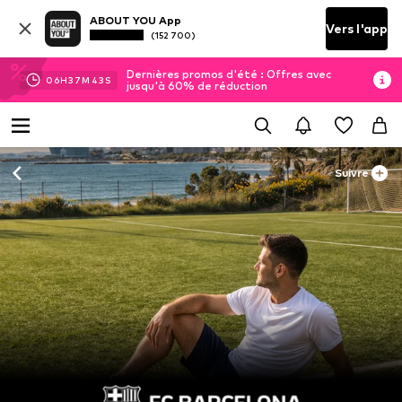
ABOUT YOU App
Vers l'app
(152 700)
Dernières promos d'été : Offres avec
06
H
37
M
42
S
jusqu'à 60% de réduction
Suivre