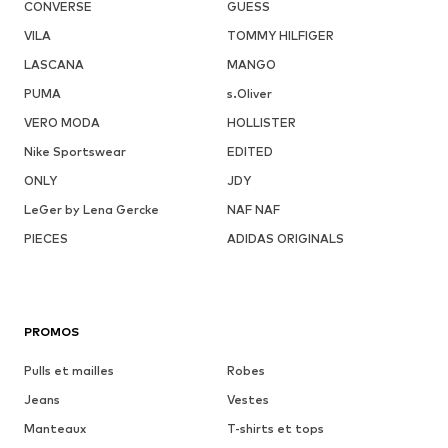
CONVERSE
GUESS
VILA
TOMMY HILFIGER
LASCANA
MANGO
PUMA
s.Oliver
VERO MODA
HOLLISTER
Nike Sportswear
EDITED
ONLY
JDY
LeGer by Lena Gercke
NAF NAF
PIECES
ADIDAS ORIGINALS
PROMOS
Pulls et mailles
Robes
Jeans
Vestes
Manteaux
T-shirts et tops