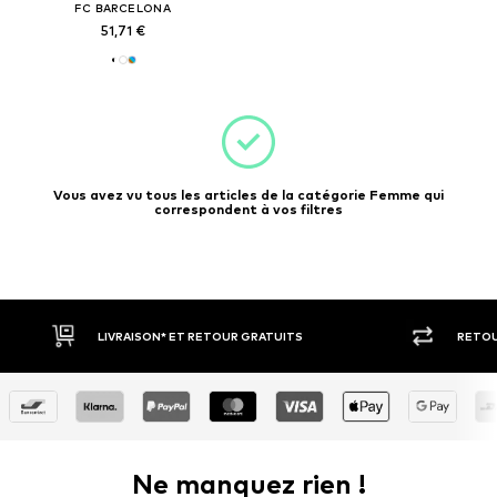
FC BARCELONA
51,71 €
Vous avez vu tous les articles de la catégorie Femme qui
correspondent à vos filtres
LIVRAISON* ET RETOUR GRATUITS
RETOU
Ne manquez rien !