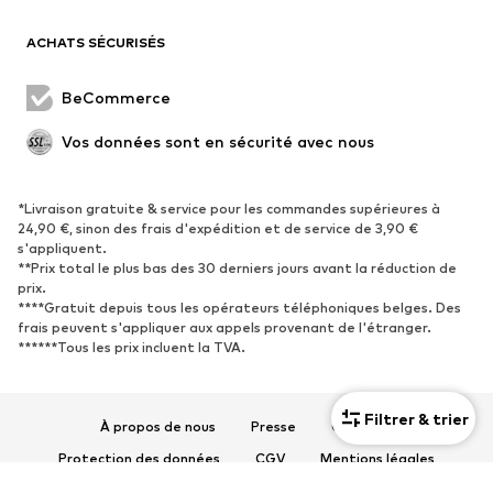
Blazers
Combinaisons et salopettes
ACHATS SÉCURISÉS
Grandes tailles
Maternité
Occasions spéciales
Exclusif
BeCommerce
Remise à neuf
Vos données sont en sécurité avec nous
CHAUSSURES
*Livraison gratuite & service pour les commandes supérieures à
Nouveautés
Tendance
24,90 €, sinon des frais d'expédition et de service de 3,90 €
Baskets
Bottines
s'appliquent.
**Prix total le plus bas des 30 derniers jours avant la réduction de
Escarpins et talons hauts
Bottes
prix.
****Gratuit depuis tous les opérateurs téléphoniques belges. Des
Sandales
Chaussures basses
frais peuvent s'appliquer aux appels provenant de l'étranger.
Chaussures de sport
Ballerines
******Tous les prix incluent la TVA.
Mules
Chaussons
Chaussures aquatiques
Exclusif
Filtrer & trier
À propos de nous
Presse
Carrières
SPORT
Protection des données
CGV
Mentions légales
Accessibilité
Sécurité des produits