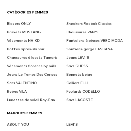
CATÉGORIES FEMMES
Blazers ONLY
Sneakers Reebok Classics
Baskets MUSTANG
Chaussures VAN'S
Vêtements NA-KD
Pantalons à pinces VERO MODA
Bottes après-ski noir
Soutiens-gorge LASCANA
Chaussures à lacets Tamaris
Jeans LEVI'S
Vêtements florence by mills
Sacs GUESS
Jeans Le Temps Des Cerises
Bonnets beige
Sacs VALENTINO
Colliers ELLI
Robes VILA
Foulards CODELLO
Lunettes de soleil Ray-Ban
Sacs LACOSTE
MARQUES FEMMES
ABOUT YOU
LEVI'S