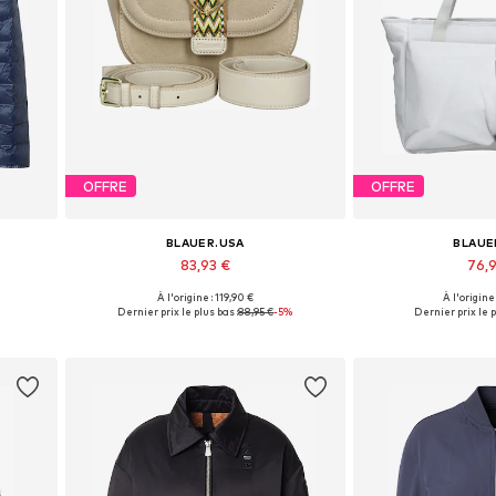
OFFRE
OFFRE
BLAUER.USA
BLAUE
83,93 €
76,
À l'origine : 119,90 €
À l'origine
Tailles disponibles: One Size
Tailles disponi
Dernier prix le plus bas :
88,95 €
-5%
Dernier prix le p
Ajouter au panier
Ajouter 