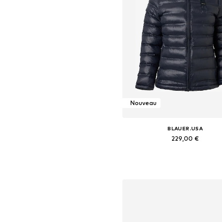
Nouveau
BLAUER.USA
229,00 €
Tailles disponibles: XS, S, M, L, X
Ajouter au panier