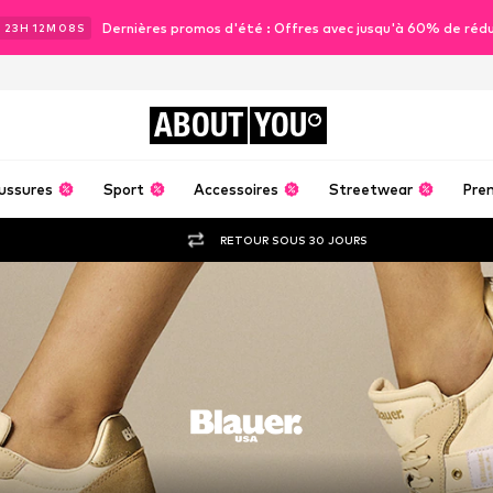
Dernières promos d'été : Offres avec jusqu'à 60% de réd
J
23
H
12
M
06
S
ABOUT
YOU
ussures
Sport
Accessoires
Streetwear
Pre
RETOUR SOUS 30 JOURS