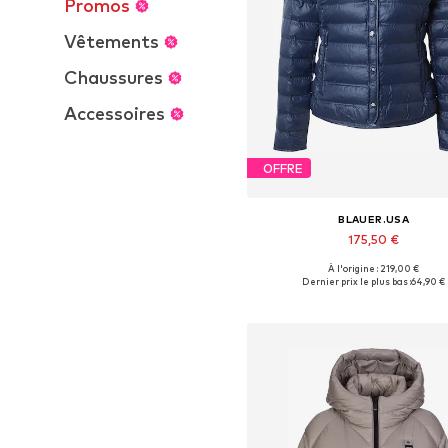
Promos
Vêtements
Chaussures
Accessoires
OFFRE
BLAUER.USA
175,50 €
À l'origine : 219,00 €
Tailles disponibles: S, M
Dernier prix le plus bas :
64,90 €
Ajouter au panier