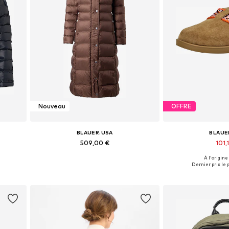
Nouveau
OFFRE
BLAUER.USA
BLAUE
509,00 €
101,
À l'origine
L, XXL
Tailles disponibles: XS, S, M, L, XL
Tailles disponible
Dernier prix le p
Ajouter au panier
Ajouter 