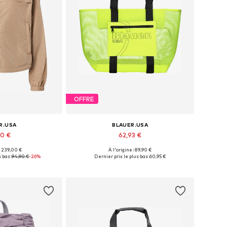
OFFRE
R.USA
BLAUER.USA
90 €
62,93 €
 : 239,00 €
À l'origine : 89,90 €
onibles: XS
Tailles disponibles: One Size
 bas :
94,90 €
-26%
Dernier prix le plus bas :
60,95 €
au panier
Ajouter au panier