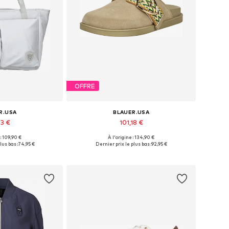
OFFRE
R.USA
BLAUER.USA
93 €
101,18 €
 : 109,90 €
À l'origine : 134,90 €
bles: One Size
Tailles disponibles: 36, 37, 38, 39, 40
lus bas :
74,95 €
Dernier prix le plus bas :
92,95 €
au panier
Ajouter au panier