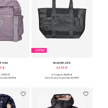
OFFRE
R.USA
BLAUER.USA
93 €
62,93 €
 : 119,90 €
À l'origine : 89,90 €
bles: One Size
Tailles disponibles: One Size
lus bas :
81,95 €
Dernier prix le plus bas :
60,95 €
au panier
Ajouter au panier