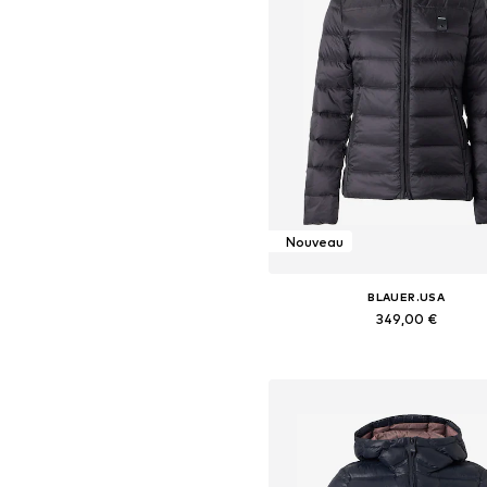
Nouveau
BLAUER.USA
349,00 €
Tailles disponibles: XS, S, M, L, X
Ajouter au panier