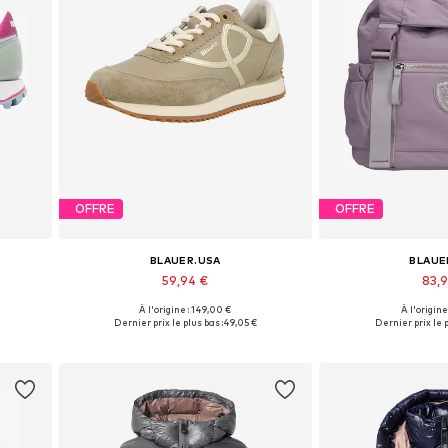
OFFRE
OFFRE
BLAUER.USA
BLAUE
59,94 €
83,
À l'origine : 149,00 €
À l'origine
Tailles disponibles: 36, 37, 40
Tailles disponi
Dernier prix le plus bas :
49,05 €
Dernier prix le p
Ajouter au panier
Ajouter 