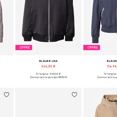
OFFRE
OFFRE
BLAUER.USA
BLAUE
244,30 €
De 94
À l'origine : 349,00 €
À l'origine
 XXL
Tailles disponibles: XS, M
Tailles dispo
Dernier prix le plus bas :
99,90 €
Dernier prix le p
Ajouter au panier
Ajouter 