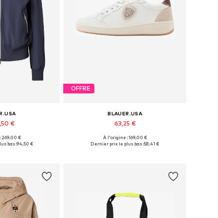
OFFRE
R.USA
BLAUER.USA
,50 €
63,25 €
 : 269,00 €
À l'origine : 169,00 €
nibles: S, L
Tailles disponibles: 37, 38, 39, 40
lus bas :
94,50 €
Dernier prix le plus bas :
58,41 €
au panier
Ajouter au panier