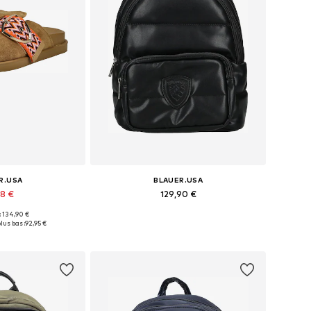
R.USA
BLAUER.USA
18 €
129,90 €
 : 134,90 €
s: 36, 37, 38, 39
Tailles disponibles: One Size
lus bas :
92,95 €
au panier
Ajouter au panier