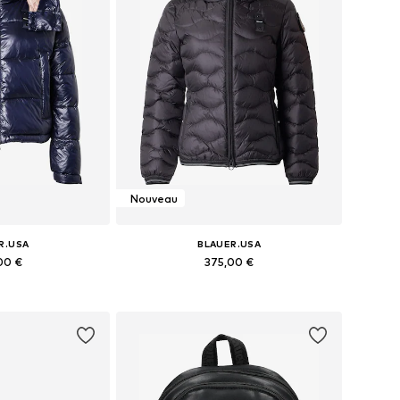
Nouveau
R.USA
BLAUER.USA
00 €
375,00 €
XS, S, M, L, XL, XXL
Tailles disponibles: XS, S, M, L, XL, XXL
au panier
Ajouter au panier