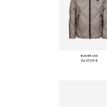
BLAUER.USA
De 371,10 €
Tailles disponibles: S, M, L, XL,
Ajouter au panier