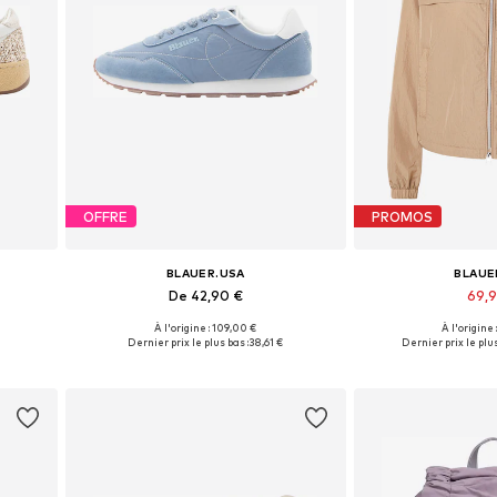
OFFRE
PROMOS
BLAUER.USA
BLAUE
De 42,90 €
69,
À l'origine : 109,00 €
À l'origine
 40
Tailles disponibles: 36, 37, 38, 39, 40
Tailles disp
Dernier prix le plus bas :
38,61 €
Dernier prix le plus
Ajouter au panier
Ajouter 