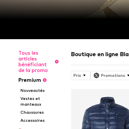
Tous les
Boutique en ligne Bl
articles
bénéficiant
de la promo
Prix
Promotions
Premium
Nouveautés
Vestes et
manteaux
Chaussures
Accessoires