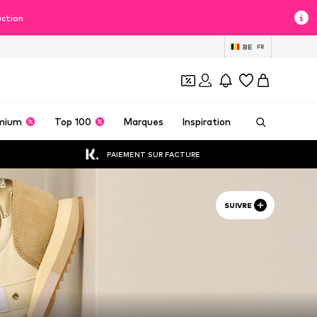
uction
BE
FR
mium
Top 100
Marques
Inspiration
PAIEMENT SUR FACTURE
SUIVRE