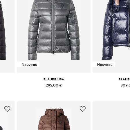
Nouveau
Nouveau
BLAUER.USA
BLAUE
295,00 €
309,
L, XXL
Tailles disponibles: XS, S, M, L, XL
Tailles disponibles: 
Ajouter au panier
Ajouter 