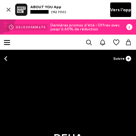
ABOUT YOU App
Vers l'app
(152 700)
Dernières promos d'été : Offres avec
03
J
02
H
58
M
45
S
jusqu'à 60% de réduction
Suivre