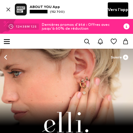
ABOUT YOU App
Vers l'app
(152 700)
Dernières promos d'été : Offres avec
12
H
38
M
09
S
jusqu'à 60% de réduction
Suivre