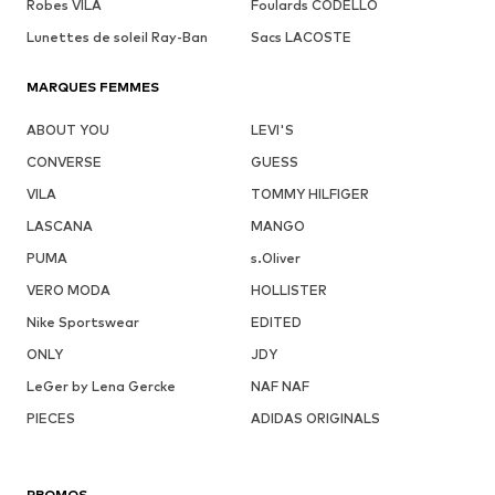
Robes VILA
Foulards CODELLO
Lunettes de soleil Ray-Ban
Sacs LACOSTE
MARQUES FEMMES
ABOUT YOU
LEVI'S
CONVERSE
GUESS
VILA
TOMMY HILFIGER
LASCANA
MANGO
PUMA
s.Oliver
VERO MODA
HOLLISTER
Nike Sportswear
EDITED
ONLY
JDY
LeGer by Lena Gercke
NAF NAF
PIECES
ADIDAS ORIGINALS
PROMOS