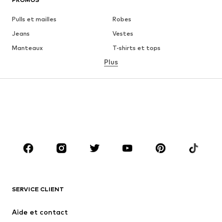
Pulls et mailles
Robes
Jeans
Vestes
Manteaux
T-shirts et tops
Plus
Pantalons
Lingerie
Jupes
Blouses et tuniques
Sweats
Blazers
Maillots de bain
Combinaisons et salopettes
Grandes tailles
Maternité
Chaussures
Sport
Accessoires
Premium
VÊTEMENTS
SERVICE CLIENT
Nouveautés
Tendance
Robes
Jeans
Aide et contact
T-shirts et tops
Pantalons