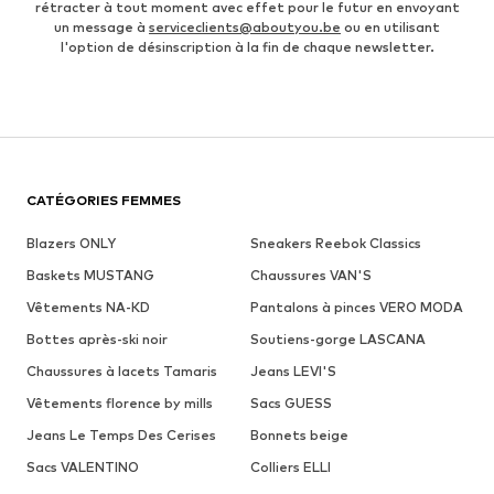
rétracter à tout moment avec effet pour le futur en envoyant
un message à
serviceclients@aboutyou.be
ou en utilisant
l'option de désinscription à la fin de chaque newsletter.
CATÉGORIES FEMMES
Blazers ONLY
Sneakers Reebok Classics
Baskets MUSTANG
Chaussures VAN'S
Vêtements NA-KD
Pantalons à pinces VERO MODA
Bottes après-ski noir
Soutiens-gorge LASCANA
Chaussures à lacets Tamaris
Jeans LEVI'S
Vêtements florence by mills
Sacs GUESS
Jeans Le Temps Des Cerises
Bonnets beige
Sacs VALENTINO
Colliers ELLI