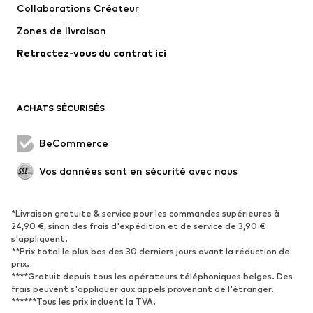
Collaborations Créateur
Vestes
Pulls et mailles
Zones de livraison
Lingerie
Blouses et tuniques
Retractez-vous du contrat ici
Manteaux
Jupes
Maillots de bain
Sweats
Blazers
Combinaisons et salopettes
ACHATS SÉCURISÉS
Grandes tailles
Maternité
Occasions spéciales
Exclusif
BeCommerce
Remise à neuf
Vos données sont en sécurité avec nous
CHAUSSURES
*Livraison gratuite & service pour les commandes supérieures à
Nouveautés
Tendance
24,90 €, sinon des frais d'expédition et de service de 3,90 €
Baskets
Bottines
s'appliquent.
**Prix total le plus bas des 30 derniers jours avant la réduction de
Escarpins et talons hauts
Bottes
prix.
****Gratuit depuis tous les opérateurs téléphoniques belges. Des
Sandales
Chaussures basses
frais peuvent s'appliquer aux appels provenant de l'étranger.
Chaussures de sport
Ballerines
******Tous les prix incluent la TVA.