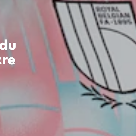
 du
tre