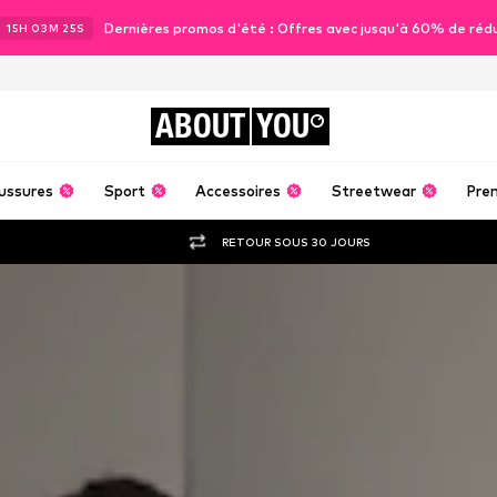
Dernières promos d'été : Offres avec jusqu'à 60% de réd
J
15
H
03
M
22
S
ABOUT
YOU
ussures
Sport
Accessoires
Streetwear
Pre
RETOUR SOUS 30 JOURS