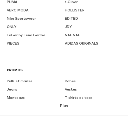
PUMA
s.Oliver
VERO MODA
HOLLISTER
Nike Sportswear
EDITED
ONLY
JDY
LeGer by Lena Gercke
NAF NAF
PIECES
ADIDAS ORIGINALS
PROMOS
Pulls et mailles
Robes
Jeans
Vestes
Manteaux
T-shirts et tops
Plus
Pantalons
Lingerie
Jupes
Blouses et tuniques
Sweats
Blazers