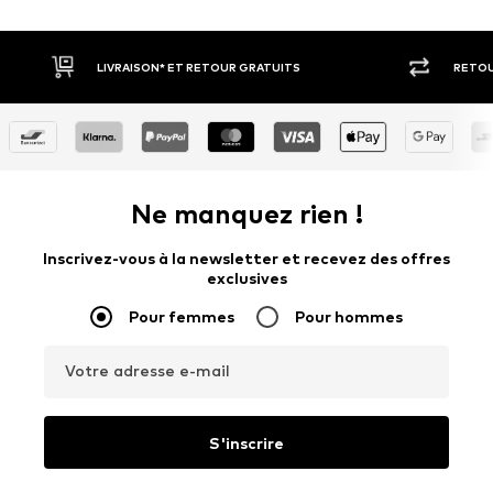
RETOUR SOUS 30 JOURS
PAIE
Ne manquez rien !
Inscrivez-vous à la newsletter et recevez des offres
exclusives
Pour femmes
Pour hommes
Votre adresse e-mail
S'inscrire