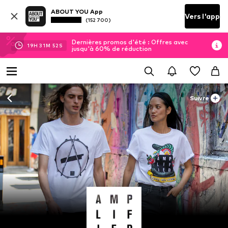
ABOUT YOU App
Vers l'app
(152 700)
Dernières promos d'été : Offres avec
19
H
31
M
51
S
jusqu'à 60% de réduction
Suivre