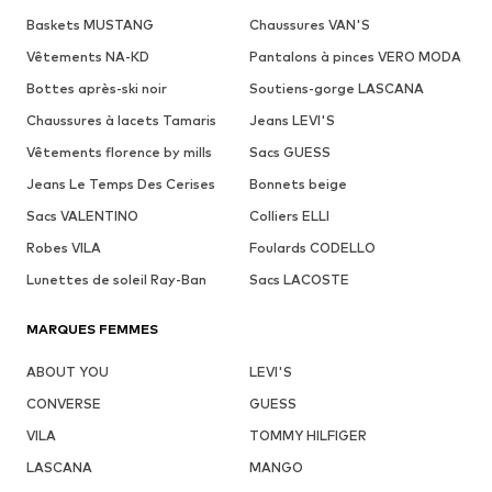
Baskets MUSTANG
Chaussures VAN'S
Vêtements NA-KD
Pantalons à pinces VERO MODA
Bottes après-ski noir
Soutiens-gorge LASCANA
Chaussures à lacets Tamaris
Jeans LEVI'S
Vêtements florence by mills
Sacs GUESS
Jeans Le Temps Des Cerises
Bonnets beige
Sacs VALENTINO
Colliers ELLI
Robes VILA
Foulards CODELLO
Lunettes de soleil Ray-Ban
Sacs LACOSTE
MARQUES FEMMES
ABOUT YOU
LEVI'S
CONVERSE
GUESS
VILA
TOMMY HILFIGER
LASCANA
MANGO