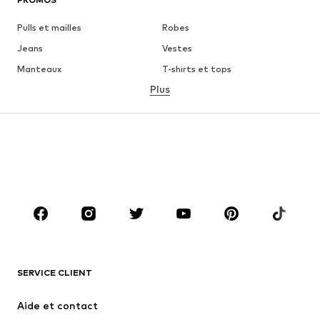
Pulls et mailles
Robes
Jeans
Vestes
Manteaux
T-shirts et tops
Plus
Pantalons
Lingerie
Jupes
Blouses et tuniques
Sweats
Blazers
Maillots de bain
Combinaisons et salopettes
Grandes tailles
Maternité
Chaussures
Sport
Accessoires
Premium
VÊTEMENTS
SERVICE CLIENT
Nouveautés
Tendance
Robes
Jeans
Aide et contact
T-shirts et tops
Pantalons