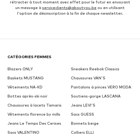
rétracter à tout moment avec effet pour le futur en envoyant
un message à
serviceclients@aboutyou.be
ou en utilisant
l'option de désinscription à la fin de chaque newsletter.
CATÉGORIES FEMMES
Blazers ONLY
Sneakers Reebok Classics
Baskets MUSTANG
Chaussures VAN'S
Vêtements NA-KD
Pantalons à pinces VERO MODA
Bottes après-ski noir
Soutiens-gorge LASCANA
Chaussures à lacets Tamaris
Jeans LEVI'S
Vêtements florence by mills
Sacs GUESS
Jeans Le Temps Des Cerises
Bonnets beige
Sacs VALENTINO
Colliers ELLI