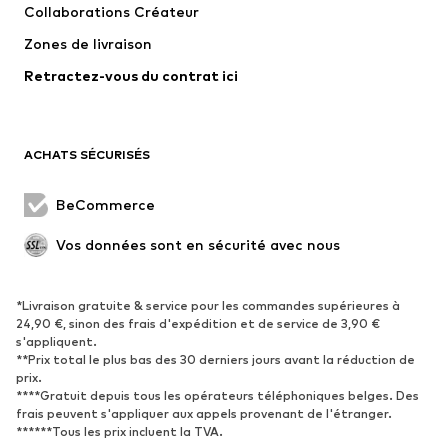
Collaborations Créateur
Vestes
Pulls et mailles
Zones de livraison
Lingerie
Blouses et tuniques
Retractez-vous du contrat ici
Manteaux
Jupes
Maillots de bain
Sweats
Blazers
Combinaisons et salopettes
ACHATS SÉCURISÉS
Grandes tailles
Maternité
Occasions spéciales
Exclusif
BeCommerce
Remise à neuf
Vos données sont en sécurité avec nous
CHAUSSURES
*Livraison gratuite & service pour les commandes supérieures à
Nouveautés
Tendance
24,90 €, sinon des frais d'expédition et de service de 3,90 €
Baskets
Bottines
s'appliquent.
**Prix total le plus bas des 30 derniers jours avant la réduction de
Escarpins et talons hauts
Bottes
prix.
****Gratuit depuis tous les opérateurs téléphoniques belges. Des
Sandales
Chaussures basses
frais peuvent s'appliquer aux appels provenant de l'étranger.
Chaussures de sport
Ballerines
******Tous les prix incluent la TVA.