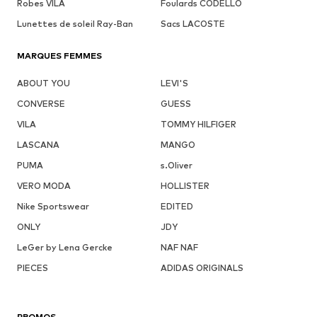
Robes VILA
Foulards CODELLO
Lunettes de soleil Ray-Ban
Sacs LACOSTE
MARQUES FEMMES
ABOUT YOU
LEVI'S
CONVERSE
GUESS
VILA
TOMMY HILFIGER
LASCANA
MANGO
PUMA
s.Oliver
VERO MODA
HOLLISTER
Nike Sportswear
EDITED
ONLY
JDY
LeGer by Lena Gercke
NAF NAF
PIECES
ADIDAS ORIGINALS
PROMOS