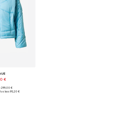
QUE
10 €
 : 299,00 €
ponibles: M
lus bas :
95,20 €
au panier