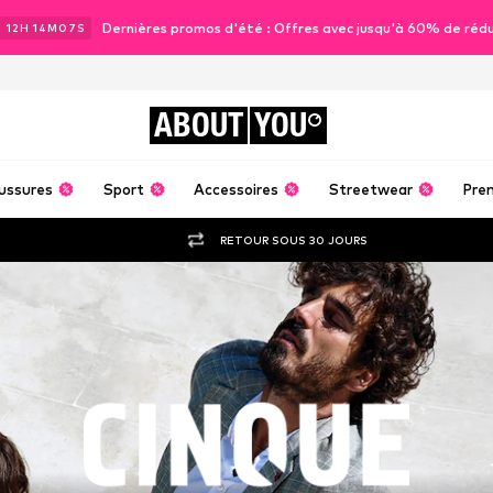
Dernières promos d'été : Offres avec jusqu'à 60% de réd
J
12
H
14
M
06
S
ABOUT
YOU
ussures
Sport
Accessoires
Streetwear
Pre
RETOUR SOUS 30 JOURS