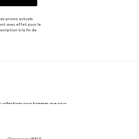
des promo actuels
ent avec effet pour le
scription à la fin de
s collections pour hommes que pour
és sont également présents, mais sans être
 également dans les robes nobles et près du
de possibilités pour combiner vos propres
 élaborés, ils ne semblent jamais
ous défouler et découvrir de nouvelles
Chaussures VAN'S