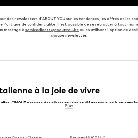
voir des newsletters d'ABOUT YOU sur les tendances, les offres et les co
re
Politique de confidentialité
. Il est possible de se rétracter à tout mom
 un message à
serviceclients@aboutyou.be
ou en utilisant l'option de désin
chaque newsletter.
lienne à la joie de vivre
en, CINQUE propose des pièces stylées et élégantes aussi bien dans le
Plus
 habillent parfaitement les hommes pour le travail. Les vêtements color
jours par leur élégance. La devise de la marque - less is more - se reflète
tion pour femmes en particulier, y compris les chaussures, offre beaucoup 
 la marque. Bien que les vêtements Cinque possèdent de nombreux détails
toujours sobres et vous permettent d’être à l’aise. Assez d'espace pour v
eakers Reebok Classics
Baskets MUSTANG