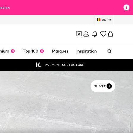
uction
BE
FR
mium
Top 100
Marques
Inspiration
PAIEMENT SUR FACTURE
SUIVRE