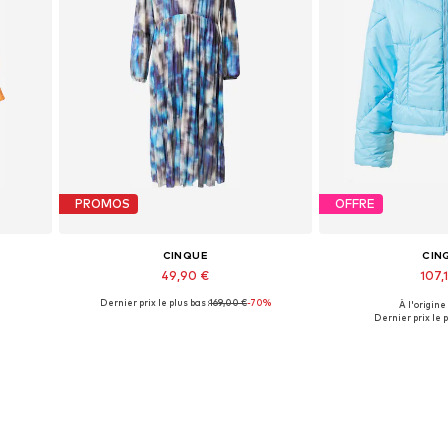
PROMOS
OFFRE
CINQUE
CIN
49,90 €
107,
Dernier prix le plus bas :
169,00 €
-70%
À l'origine
 40
Tailles disponibles: 34, 36, 38
Tailles dis
Dernier prix le p
Ajouter au panier
Ajouter 