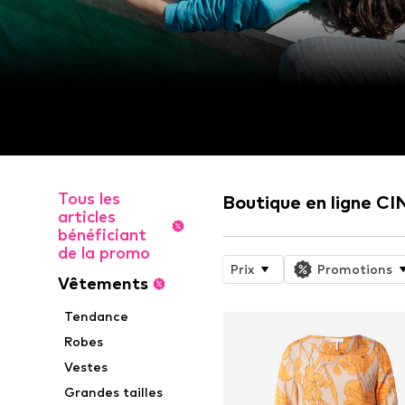
Tous les
Boutique en ligne C
articles
bénéficiant
de la promo
Prix
Promotions
Vêtements
Tendance
Robes
Vestes
Grandes tailles