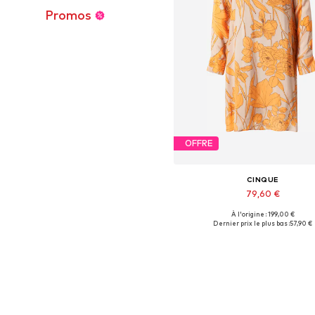
Promos
OFFRE
CINQUE
79,60 €
À l'origine : 199,00 €
Tailles disponibles: 34, 36, 38,
Dernier prix le plus bas :
57,90 €
Ajouter au panier