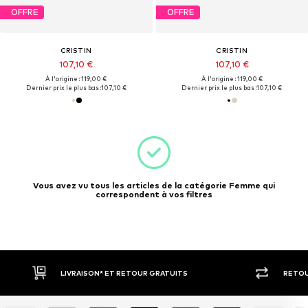
OFFRE
OFFRE
CRISTIN
CRISTIN
107,10 €
107,10 €
À l'origine : 119,00 €
À l'origine : 119,00 €
Dernier prix le plus bas :
107,10 €
Dernier prix le plus bas :
107,10 €
Vous avez vu tous les articles de la catégorie Femme qui
correspondent à vos filtres
LIVRAISON* ET RETOUR GRATUITS
RETOU