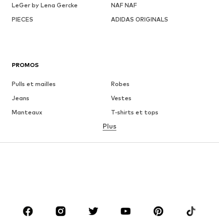
LeGer by Lena Gercke
NAF NAF
PIECES
ADIDAS ORIGINALS
PROMOS
Pulls et mailles
Robes
Jeans
Vestes
Manteaux
T-shirts et tops
Plus
Pantalons
Lingerie
Jupes
Blouses et tuniques
Sweats
Blazers
Maillots de bain
Combinaisons et salopettes
Grandes tailles
Maternité
Chaussures
Sport
Accessoires
Premium