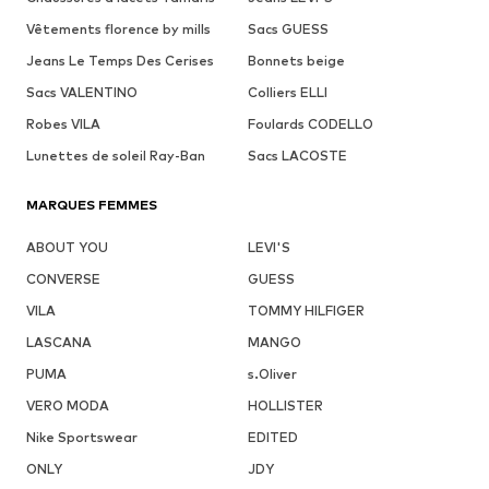
Vêtements florence by mills
Sacs GUESS
Jeans Le Temps Des Cerises
Bonnets beige
Sacs VALENTINO
Colliers ELLI
Robes VILA
Foulards CODELLO
Lunettes de soleil Ray-Ban
Sacs LACOSTE
MARQUES FEMMES
ABOUT YOU
LEVI'S
CONVERSE
GUESS
VILA
TOMMY HILFIGER
LASCANA
MANGO
PUMA
s.Oliver
VERO MODA
HOLLISTER
Nike Sportswear
EDITED
ONLY
JDY