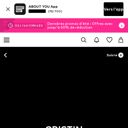
ABOUT YOU App
Vers l'app
(152 700)
Dernières promos d'été : Offres avec
03
J
14
H
39
M
48
S
jusqu'à 60% de réduction
Suivre