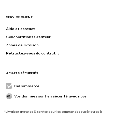
VÊTEMENTS
SERVICE CLIENT
Nouveautés
Tendance
Robes
Jeans
Aide et contact
T-shirts et tops
Pantalons
Collaborations Créateur
Vestes
Pulls et mailles
Zones de livraison
Lingerie
Blouses et tuniques
Retractez-vous du contrat ici
Manteaux
Jupes
Maillots de bain
Sweats
Blazers
Combinaisons et salopettes
ACHATS SÉCURISÉS
Grandes tailles
Maternité
Occasions spéciales
Exclusif
BeCommerce
Remise à neuf
Vos données sont en sécurité avec nous
CHAUSSURES
*Livraison gratuite & service pour les commandes supérieures à
Nouveautés
Tendance