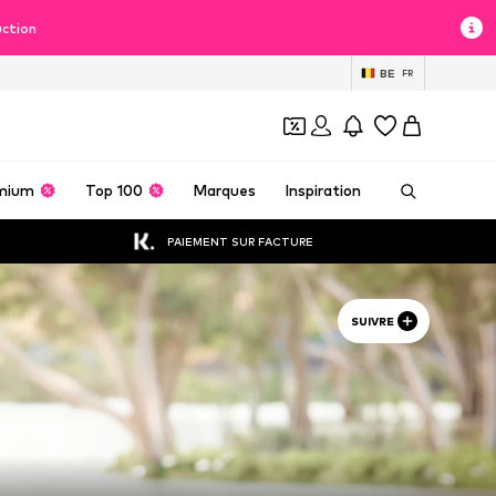
uction
BE
FR
mium
Top 100
Marques
Inspiration
PAIEMENT SUR FACTURE
SUIVRE