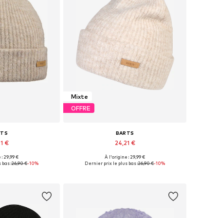
Mixte
OFFRE
RTS
BARTS
1 €
24,21 €
+
3
+
3
 : 29,99 €
À l'origine : 29,99 €
nibles: 55-60
Tailles disponibles: 55-60
 bas :
26,90 €
-10%
Dernier prix le plus bas :
26,90 €
-10%
au panier
Ajouter au panier