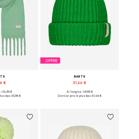
OFFRE
RTS
BARTS
96 €
31,46 €
 : 54,95 €
À l'origine : 49,95 €
bles: One Size
Tailles disponibles: 55-60
lus bas :
35,96 €
Dernier prix le plus bas :
31,46 €
au panier
Ajouter au panier