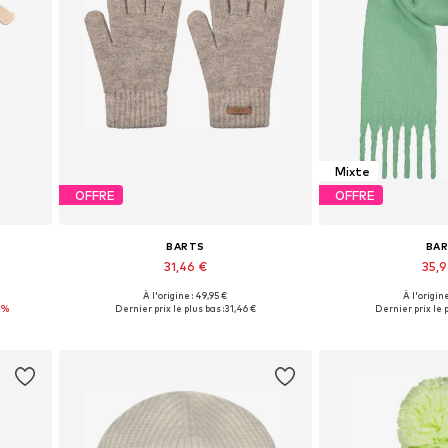
Mixte
OFFRE
OFFRE
BARTS
BA
31,46 €
35,
À l'origine : 49,95 €
À l'origine
Tailles disponibles: XS-XL
Tailles disponi
4%
Dernier prix le plus bas :
31,46 €
Dernier prix le p
Ajouter au panier
Ajouter 