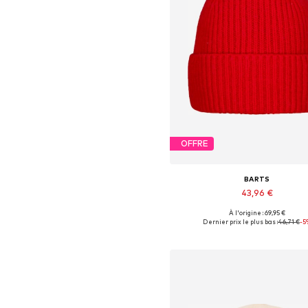
OFFRE
BARTS
43,96 €
À l'origine : 69,95 €
Tailles disponibles: 55-60
Dernier prix le plus bas :
46,71 €
-5
Ajouter au panier