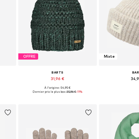
OFFRE
Mixte
BARTS
BA
31,96 €
34,
À l'origine : 54,95 €
e
Tailles disponibles: 55-60
Tailles dispo
Dernier prix le plus bas :
35,96 €
-11%
Ajouter au panier
Ajouter 