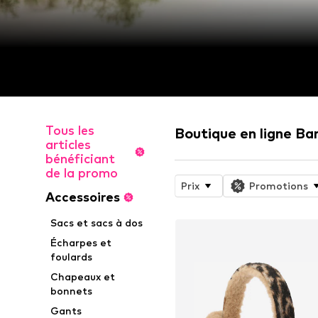
Tous les
Boutique en ligne Ba
articles
bénéficiant
de la promo
Prix
Promotions
Accessoires
Sacs et sacs à dos
Écharpes et
foulards
Chapeaux et
bonnets
Gants