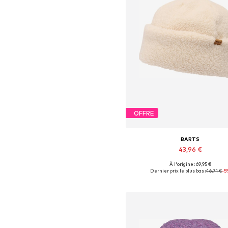
OFFRE
BARTS
43,96 €
À l'origine : 69,95 €
Tailles disponibles: 55-60
Dernier prix le plus bas :
46,71 €
-5
Ajouter au panier