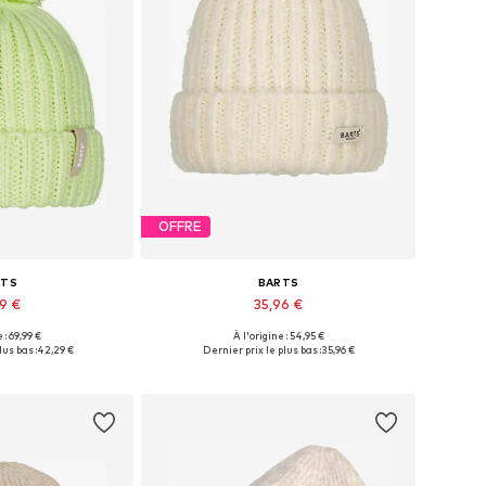
OFFRE
RTS
BARTS
29 €
35,96 €
 : 69,99 €
À l'origine : 54,95 €
nibles: 55-60
Tailles disponibles: 55-60
lus bas :
42,29 €
Dernier prix le plus bas :
35,96 €
au panier
Ajouter au panier