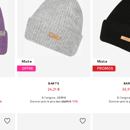
Mixte
Mixte
OFFRE
PROMOS
BARTS
BA
24,21 €
26,
+
3
À l'origine : 29,99 €
À l'origine
Tailles disponibles: 55-60
Tailles dispo
5%
Dernier prix le plus bas :
26,90 €
-10%
Dernier prix le p
Ajouter au panier
Ajouter 