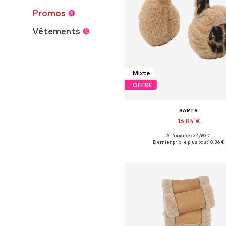
Promos
Vêtements
Mixte
OFFRE
BARTS
16,84 €
À l'origine : 34,90 €
Tailles disponibles: 55-60
Dernier prix le plus bas :
10,36 €
Ajouter au panier