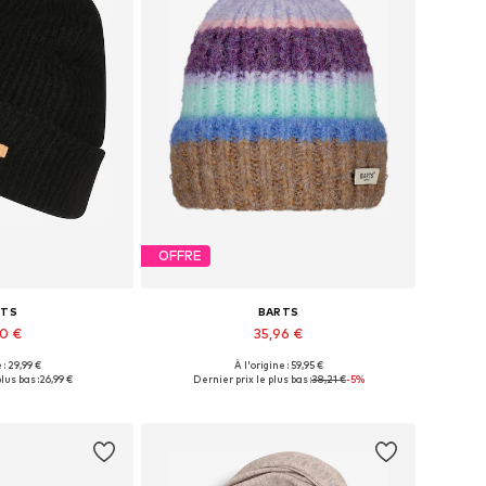
OFFRE
RTS
BARTS
90 €
35,96 €
+
3
 : 29,99 €
À l'origine : 59,95 €
nibles: 55-60
Tailles disponibles: 55-60
lus bas :
26,99 €
Dernier prix le plus bas :
38,21 €
-5%
au panier
Ajouter au panier