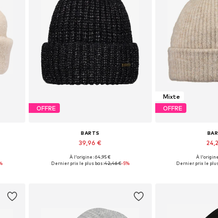
Mixte
OFFRE
OFFRE
BARTS
BA
39,96 €
24,2
À l'origine : 64,95 €
À l'origine
Tailles disponibles: 55-60
Tailles dispo
%
Dernier prix le plus bas :
42,46 €
-5%
Dernier prix le plus
Ajouter au panier
Ajouter 