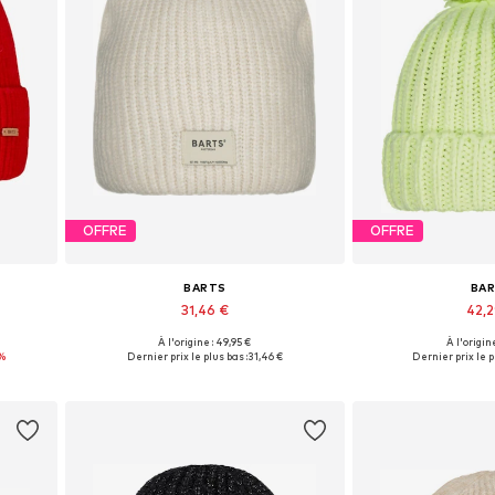
OFFRE
OFFRE
BARTS
BA
31,46 €
42,
À l'origine : 49,95 €
À l'origine
Tailles disponibles: 55-60
Tailles dispo
%
Dernier prix le plus bas :
31,46 €
Dernier prix le p
Ajouter au panier
Ajouter 