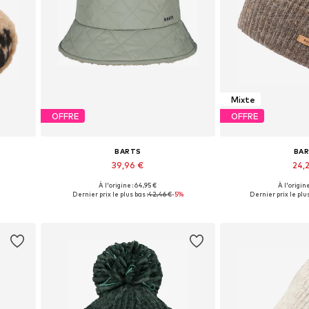
Mixte
OFFRE
OFFRE
BARTS
BA
39,96 €
24,2
À l'origine : 64,95 €
À l'origine
Tailles disponibles: 55-60
Tailles dispo
Dernier prix le plus bas :
42,46 €
-5%
Dernier prix le plus
Ajouter au panier
Ajouter 