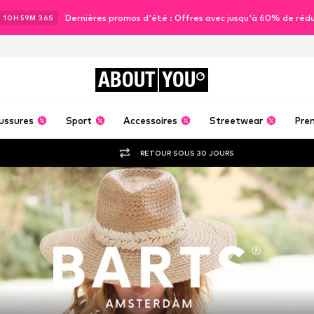
Dernières promos d'été : Offres avec jusqu'à 60% de réd
J
10
H
59
M
34
S
ABOUT
YOU
ussures
Sport
Accessoires
Streetwear
Pre
RETOUR SOUS 30 JOURS