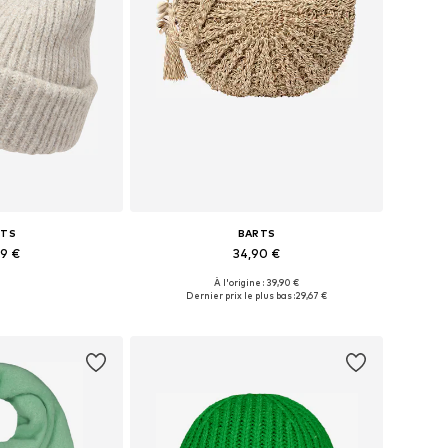
RTS
BARTS
99 €
34,90 €
À l'origine : 39,90 €
nibles: 55-60
Tailles disponibles: One Size
Dernier prix le plus bas :
29,67 €
au panier
Ajouter au panier