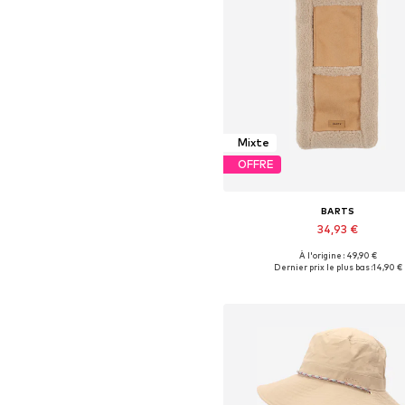
Mixte
OFFRE
BARTS
34,93 €
À l'origine : 49,90 €
Tailles disponibles: One Siz
Dernier prix le plus bas :
14,90 €
Ajouter au panier