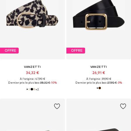
OFFRE
OFFRE
VANZETTI
VANZETTI
34,32 €
26,91 €
À l'origine : 47,90 €
À l'origine : 39,90 €
Dernier prix le plus bas :
38,32 €
-10%
Dernier prix le plus bas :
27,92 €
-3%
+
2