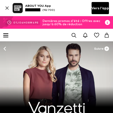
ABOUT YOU App
Vers l'app
(152 700)
Dernières promos d'été : Offres avec
01
J
04
H
08
M
48
S
jusqu'à 60% de réduction
Suivre