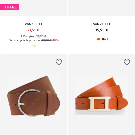
OFFRE
VANZETTI
VANZETTI
21,51 €
35,95 €
À l'origine : 29,90 €
+
2
Dernier prix le plus bas :
23,90 €
-10%