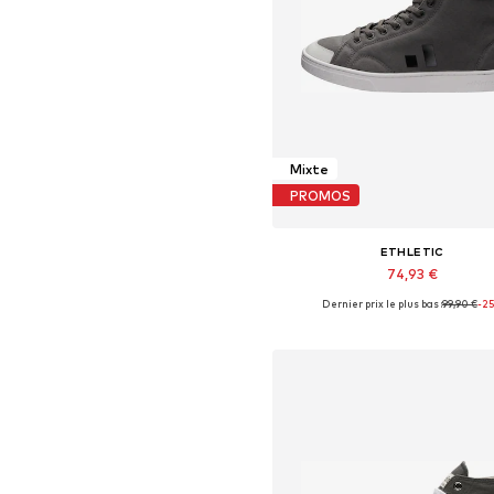
Mixte
PROMOS
ETHLETIC
74,93 €
Dernier prix le plus bas :
+
12
99,90 €
-2
Disponible en plusieurs taille
Ajouter au panier