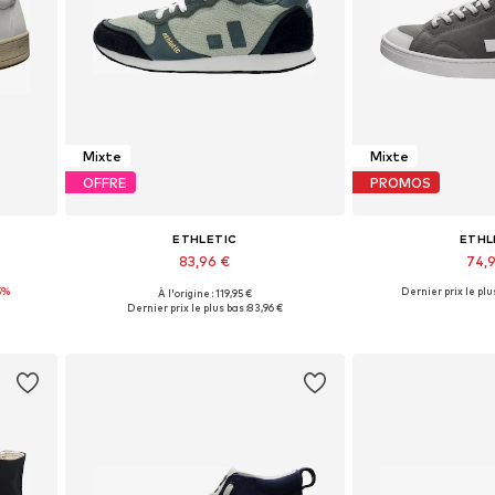
Mixte
Mixte
OFFRE
PROMOS
ETHLETIC
ETHL
83,96 €
74,
5%
Dernier prix le plus
À l'origine : 119,95 €
 41, 42
Tailles disponibles: 36, 37, 44
Disponible en pl
Dernier prix le plus bas :
83,96 €
Ajouter au panier
Ajouter 