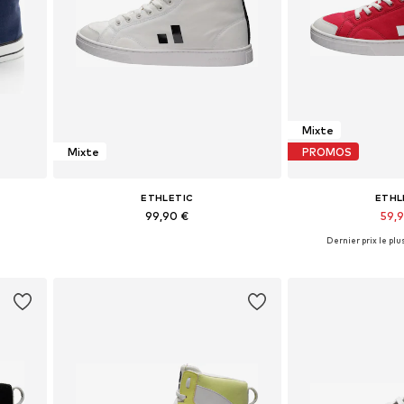
Mixte
Mixte
PROMOS
ETHLETIC
ETHL
99,90 €
59,
+
12
Dernier prix le plus
s
Disponible en plusieurs tailles
Disponible en pl
Ajouter au panier
Ajouter 