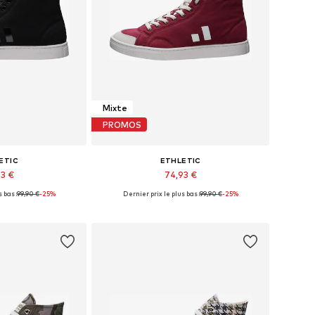
Mixte
PROMOS
ETIC
ETHLETIC
93 €
74,93 €
 bas :
+
12
99,90 €
-25%
Dernier prix le plus bas :
+
12
99,90 €
-25%
usieurs tailles
Tailles disponibles: 36, 37, 38, 39, 40, 41
au panier
Ajouter au panier