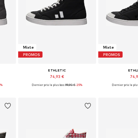
Mixte
Mixte
PROMOS
PROMOS
ETHLETIC
ETHL
74,93 €
74,
5%
Dernier prix le plus bas :
+
12
99,90 €
-25%
Dernier prix le plus
s
Disponible en plusieurs tailles
Disponible en pl
Ajouter au panier
Ajouter 