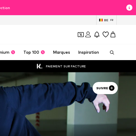
uction
BE
FR
mium
Top 100
Marques
Inspiration
PAIEMENT SUR FACTURE
SUIVRE