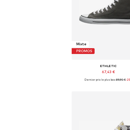
Mixte
PROMOS
ETHLETIC
67,43 €
Dernier prix le plus bas :
+
23
89,90 €
-2
Disponible en plusieurs taille
Ajouter au panier