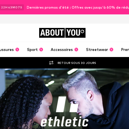
Dernières promos d'été : Offres avec jusqu'à 60% de réd
J
22
H
43
M
06
S
ABOUT
YOU
ussures
Sport
Accessoires
Streetwear
Pre
RETOUR SOUS 30 JOURS