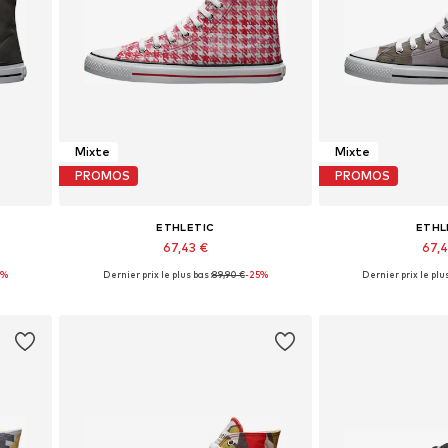
Mixte
Mixte
PROMOS
PROMOS
ETHLETIC
ETHL
67,43 €
67,
5%
Dernier prix le plus bas :
+
23
89,90 €
-25%
Dernier prix le plus
s
Disponible en plusieurs tailles
Disponible en pl
Ajouter au panier
Ajouter 