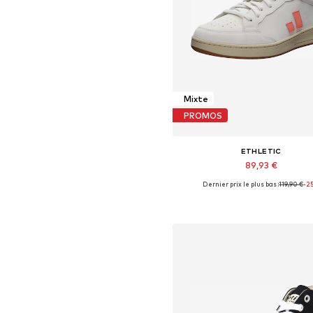
Mixte
PROMOS
ETHLETIC
89,93 €
Dernier prix le plus bas :
119,90 €
-2
Tailles disponibles: 37, 38, 39, 40,
Ajouter au panier