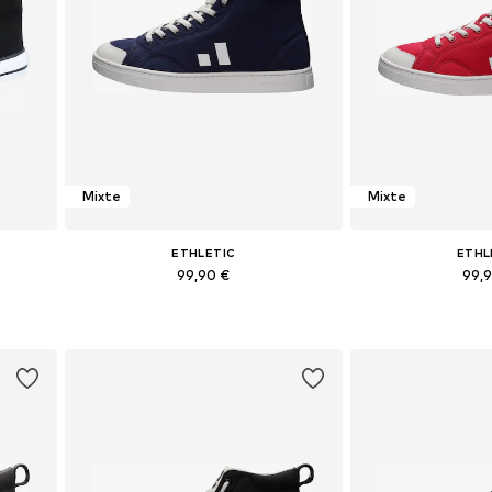
Mixte
Mixte
ETHLETIC
ETHL
99,90 €
99,
+
12
s
Disponible en plusieurs tailles
Disponible en pl
Ajouter au panier
Ajouter 