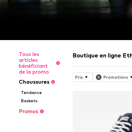
Tous les
Boutique en ligne Eth
articles
bénéficiant
de la promo
Prix
Promotions
Chaussures
Tendance
Baskets
Promos