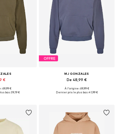
OFFRE
NZALES
MJ GONZALES
9 €
De 48,99 €
 : 69,99 €
À l'origine : 69,99 €
usieurs tailles
Disponible en plusieurs tailles
lus bas :
39,19 €
Dernier prix le plus bas :
41,99 €
au panier
Ajouter au panier