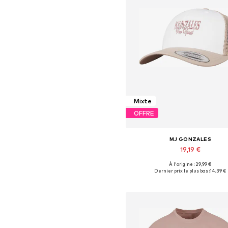
Mixte
OFFRE
MJ GONZALES
19,19 €
À l'origine : 29,99 €
Tailles disponibles: 55-60
Dernier prix le plus bas :
14,39 €
Ajouter au panier