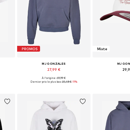
PROMOS
Mixte
MJ GONZALES
MJ GO
27,99 €
29,
À l'origine : 69,99 €
 XXL
Disponible en plusieurs tailles
Tailles dispo
Dernier prix le plus bas :
31,49 €
-11%
Ajouter au panier
Ajouter 