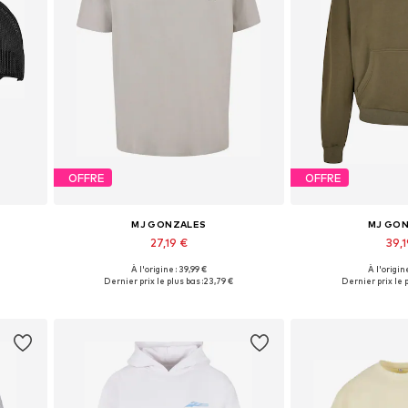
OFFRE
OFFRE
MJ GONZALES
MJ GO
27,19 €
39,1
À l'origine : 39,99 €
À l'origine
Disponible en plusieurs tailles
Disponible en pl
Dernier prix le plus bas :
23,79 €
Dernier prix le p
Ajouter au panier
Ajouter 