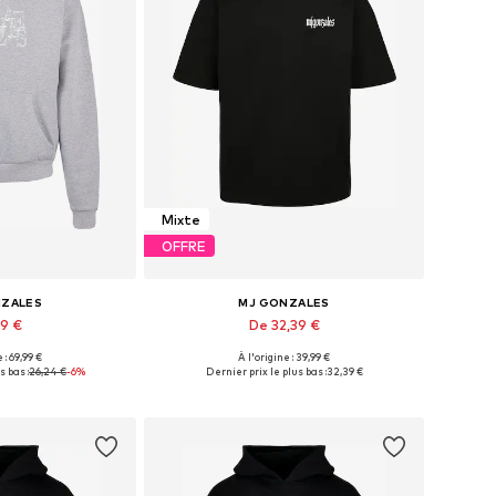
Mixte
OFFRE
NZALES
MJ GONZALES
49 €
De 32,39 €
 : 69,99 €
À l'origine : 39,99 €
nibles: L, XL
Tailles disponibles: XS, S
s bas :
26,24 €
-6%
Dernier prix le plus bas :
32,39 €
au panier
Ajouter au panier