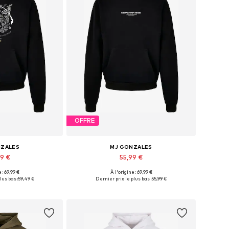
OFFRE
NZALES
MJ GONZALES
99 €
55,99 €
 : 69,99 €
À l'origine : 69,99 €
ponibles: L
Tailles disponibles: 4XL
lus bas :
59,49 €
Dernier prix le plus bas :
55,99 €
au panier
Ajouter au panier