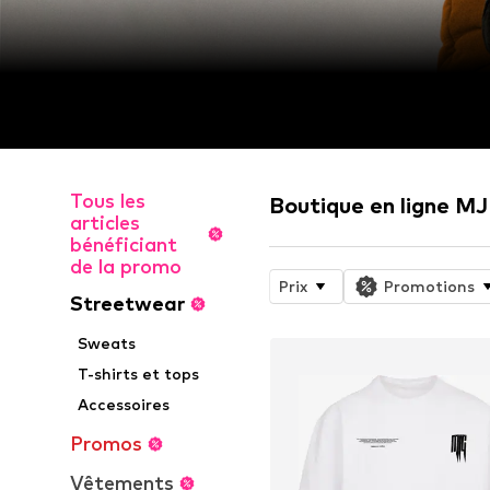
Tous les
Boutique en ligne M
articles
bénéficiant
de la promo
Prix
Promotions
Streetwear
Sweats
T-shirts et tops
Accessoires
Promos
Vêtements