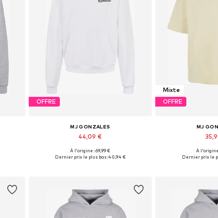
Mixte
OFFRE
OFFRE
MJ GONZALES
MJ GO
44,09 €
35,
À l'origine : 69,99 €
À l'origine
Tailles disponibles: M
Tailles dispo
Dernier prix le plus bas :
40,94 €
Dernier prix le p
Ajouter au panier
Ajouter 