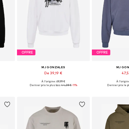
OFFRE
OFFRE
MJ GONZALES
MJ GO
De 39,19 €
47,
À l'origine : 69,99 €
À l'origine
s
Disponible en plusieurs tailles
Tailles disponi
Dernier prix le plus bas :
44,09 €
-11%
Dernier prix le pl
Ajouter au panier
Ajouter 