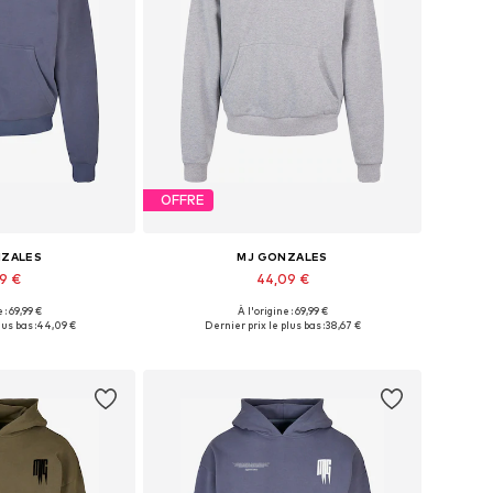
OFFRE
NZALES
MJ GONZALES
59 €
44,09 €
 : 69,99 €
À l'origine : 69,99 €
bles: M, L, XL
Tailles disponibles: S, M, L, XL, XXL, 4XL
us bas :
44,09 €
Dernier prix le plus bas :
38,67 €
au panier
Ajouter au panier