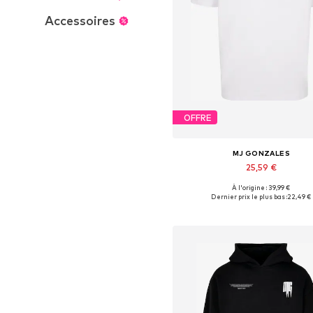
Accessoires
OFFRE
MJ GONZALES
25,59 €
À l'origine : 39,99 €
Tailles disponibles: S, M, L, XL,
Dernier prix le plus bas :
22,49 €
Ajouter au panier