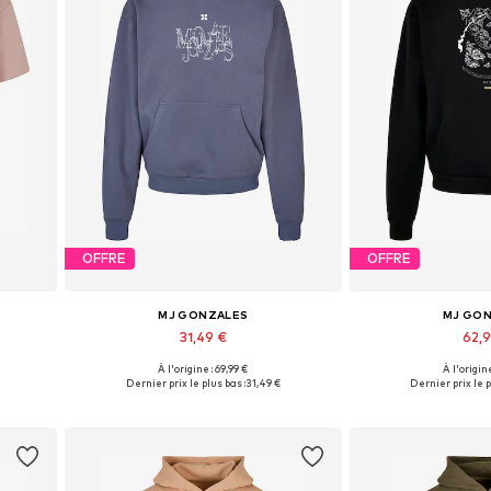
OFFRE
OFFRE
MJ GONZALES
MJ GO
31,49 €
62,
À l'origine : 69,99 €
À l'origine
Tailles disponibles: XS, S
Tailles dis
Dernier prix le plus bas :
31,49 €
Dernier prix le p
Ajouter au panier
Ajouter 