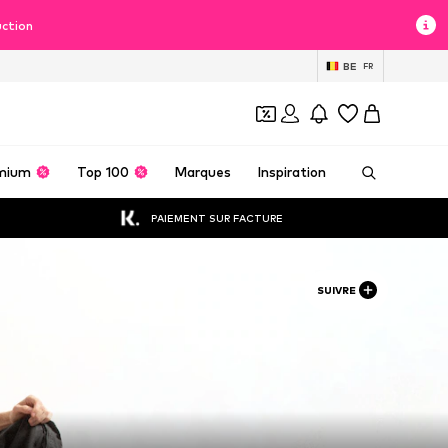
uction
BE
FR
mium
Top 100
Marques
Inspiration
PAIEMENT SUR FACTURE
SUIVRE