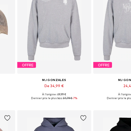
OFFRE
OFFRE
MJ GONZALES
MJ GO
De 34,99 €
24,
À l'origine : 69,99 €
À l'origine
Tailles disponibles: S, XL, XXL
Tailles dispo
Dernier prix le plus bas :
37,79 €
-7%
Dernier prix le plu
Ajouter au panier
Ajouter 