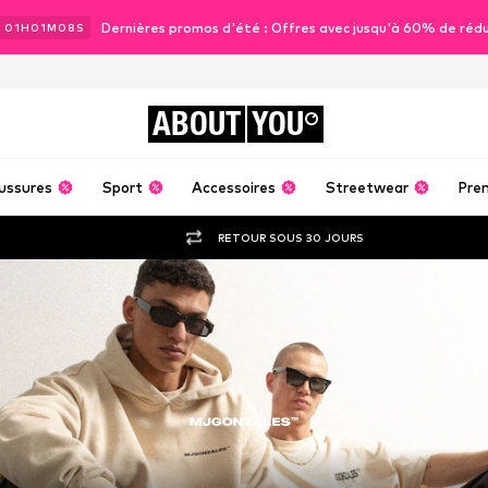
Dernières promos d'été : Offres avec jusqu'à 60% de réd
J
01
H
01
M
06
S
ABOUT
YOU
ussures
Sport
Accessoires
Streetwear
Pre
RETOUR SOUS 30 JOURS