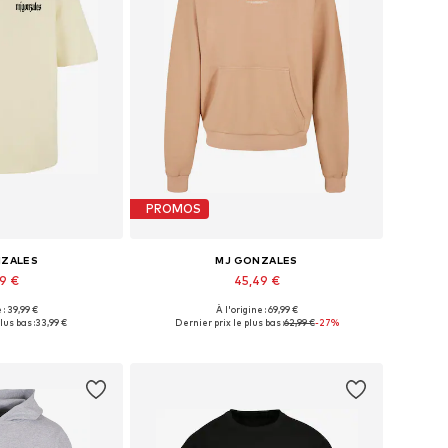
PROMOS
NZALES
MJ GONZALES
99 €
45,49 €
 : 39,99 €
À l'origine : 69,99 €
nibles: XS, S
Tailles disponibles: XS, M
lus bas :
33,99 €
Dernier prix le plus bas :
62,99 €
-27%
au panier
Ajouter au panier