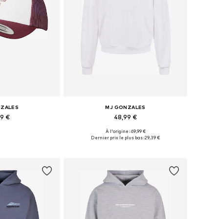
NZALES
MJ GONZALES
99 €
48,99 €
À l'origine : 69,99 €
nibles: 55-60
Disponible en plusieurs tailles
Dernier prix le plus bas :
29,39 €
au panier
Ajouter au panier