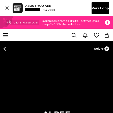
ABOUT YOU App
Vers l'app
(152 700)
Dernières promos d'été : Offres avec
01
J
11
H
34
M
06
S
jusqu'à 60% de réduction
Suivre