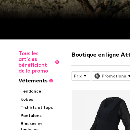
Tous les
Boutique en ligne At
articles
bénéficiant
de la promo
Prix
Promotions
Vêtements
Tendance
Robes
T-shirts et tops
Pantalons
Blouses et
tuniques