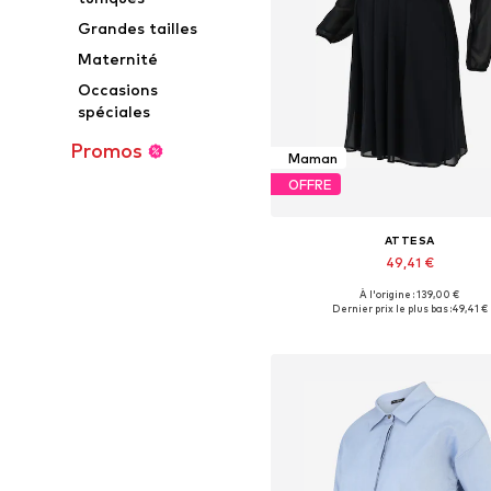
Grandes tailles
Maternité
Occasions
spéciales
Promos
Maman
OFFRE
ATTESA
49,41 €
À l'origine : 139,00 €
Tailles disponibles: 36, 38, 4
Dernier prix le plus bas :
49,41 €
Ajouter au panier