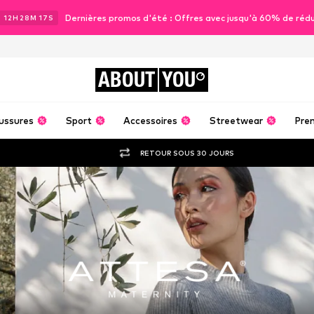
Dernières promos d'été : Offres avec jusqu'à 60% de réd
J
12
H
28
M
15
S
ABOUT
YOU
ussures
Sport
Accessoires
Streetwear
Pre
RETOUR SOUS 30 JOURS