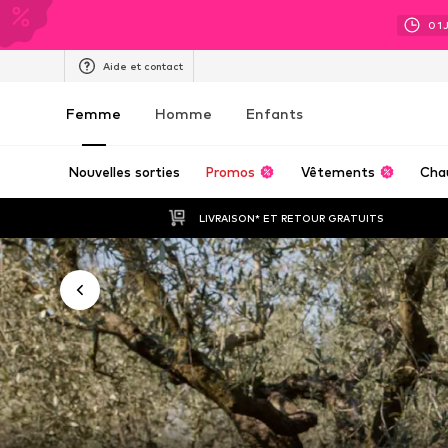
01
Aide et contact
Femme
Homme
Enfants
Nouvelles sorties
Promos
Vêtements
Cha
LIVRAISON* ET RETOUR GRATUITS