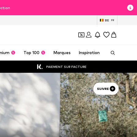
uction
BE
FR
mium
Top 100
Marques
Inspiration
PAIEMENT SUR FACTURE
SUIVRE