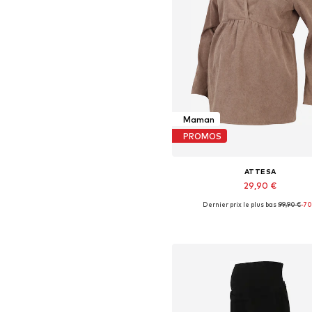
Maman
PROMOS
ATTESA
29,90 €
Dernier prix le plus bas :
99,90 €
-7
Tailles disponibles: XS, S, X
Ajouter au panier