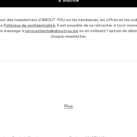
S'inscrire
voir des newsletters d'ABOUT YOU sur les tendances, les offres et les co
re
Politique de confidentialité
. Il est possible de se rétracter à tout mom
 un message à
serviceclients@aboutyou.be
ou en utilisant l'option de désin
chaque newsletter.
Plus