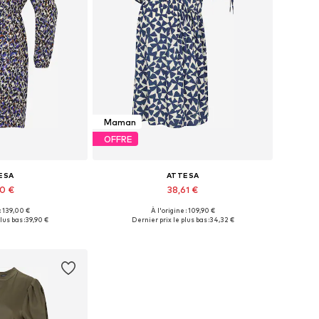
Maman
OFFRE
ESA
ATTESA
60 €
38,61 €
 : 139,00 €
À l'origine : 109,90 €
onibles: 34
Tailles disponibles: 34
lus bas :
39,90 €
Dernier prix le plus bas :
34,32 €
au panier
Ajouter au panier