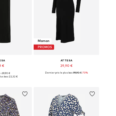
Maman
PROMOS
ESA
ATTESA
1 €
29,90 €
Dernier prix le plus bas :
99,90 €
-70%
 : 69,90 €
onibles: 36
Tailles disponibles: XS, S, M, L
lus bas :
22,32 €
au panier
Ajouter au panier