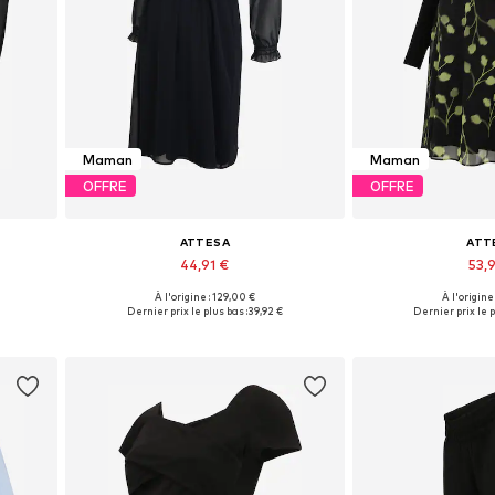
Maman
Maman
OFFRE
OFFRE
ATTESA
ATT
44,91 €
53,9
À l'origine : 129,00 €
À l'origine
0
Tailles disponibles: 36, 38, 40
Tailles disponib
Dernier prix le plus bas :
39,92 €
Dernier prix le p
Ajouter au panier
Ajouter 