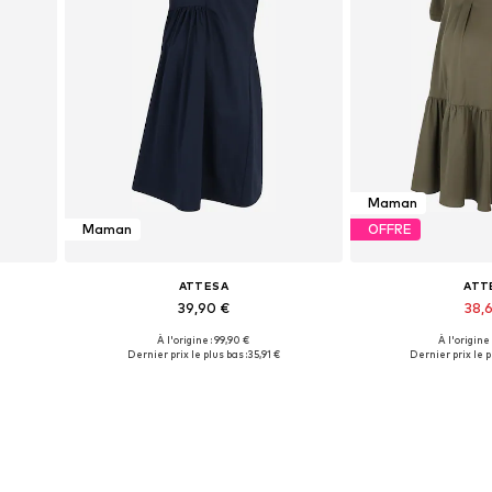
Maman
Maman
OFFRE
ATTESA
ATT
39,90 €
38,
À l'origine : 99,90 €
À l'origine
Tailles disponibles: 36
Tailles disp
Dernier prix le plus bas :
35,91 €
Dernier prix le p
Ajouter au panier
Ajouter 