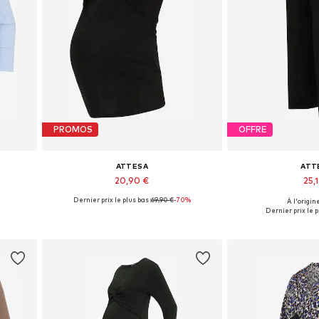
PROMOS
OFFRE
ATTESA
ATT
20,90 €
25,1
Dernier prix le plus bas :
69,90 €
-70%
À l'origine
Tailles disponibles: M
Tailles disp
Dernier prix le p
Ajouter au panier
Ajouter 