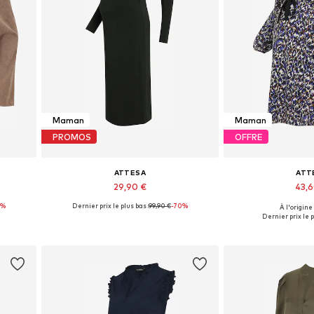
Maman
Maman
PROMOS
OFFRE
ATTESA
ATT
29,90 €
43,
0%
Dernier prix le plus bas :
99,90 €
-70%
À l'origine
L
Tailles disponibles: 34
Tailles disp
Dernier prix le p
Ajouter au panier
Ajouter 