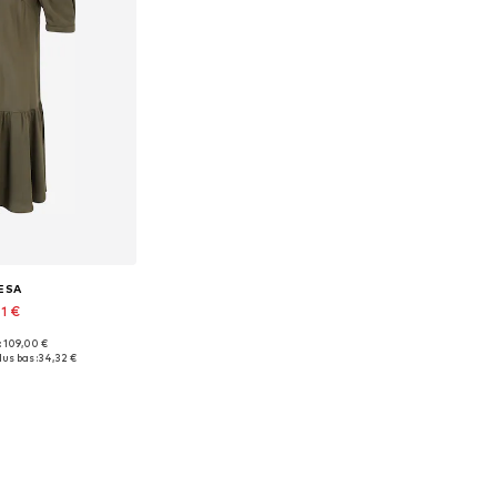
ESA
61 €
 : 109,00 €
onibles: 42
lus bas :
34,32 €
au panier