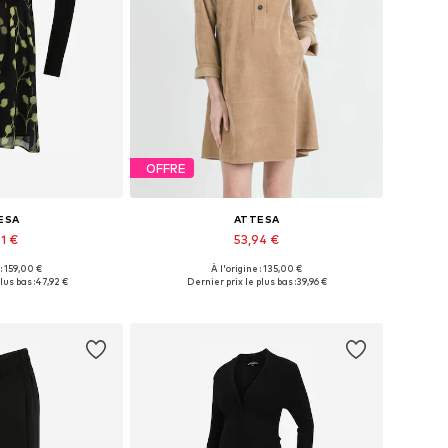
OFFRE
ESA
ATTESA
1 €
53,94 €
 : 159,00 €
À l'origine : 135,00 €
les: 34, 36, 40
Tailles disponibles: 38, 40
lus bas :
47,92 €
Dernier prix le plus bas :
39,96 €
au panier
Ajouter au panier