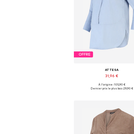
OFFRE
ATTESA
31,96 €
À l'origine : 105,90 €
Tailles disponibles: XS, S
Dernier prix le plus bas :
29,90 €
Ajouter au panier