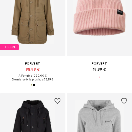
OFFRE
FORVERT
FORVERT
98,99 €
19,99 €
À l'origine : 220,00 €
Dernier prix le plus bas :
72,59 €