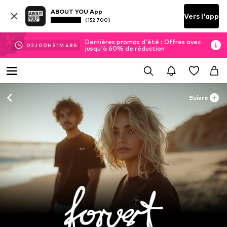
ABOUT YOU App
Vers l'app
(152 700)
Dernières promos d'été : Offres avec
02
J
00
H
31
M
47
S
jusqu'à 60% de réduction
Suivre