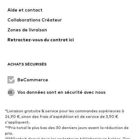
Robes
Jeans
Aide et contact
T-shirts et tops
Pantalons
Collaborations Créateur
Vestes
Pulls et mailles
Zones de livraison
Lingerie
Blouses et tuniques
Retractez-vous du contrat ici
Manteaux
Jupes
Maillots de bain
Sweats
Blazers
Combinaisons et salopettes
ACHATS SÉCURISÉS
Grandes tailles
Maternité
Occasions spéciales
Exclusif
BeCommerce
Remise à neuf
Vos données sont en sécurité avec nous
CHAUSSURES
*Livraison gratuite & service pour les commandes supérieures à
Nouveautés
Tendance
24,90 €, sinon des frais d'expédition et de service de 3,90 €
Baskets
Bottines
s'appliquent.
**Prix total le plus bas des 30 derniers jours avant la réduction de
Escarpins et talons hauts
Bottes
prix.
****Gratuit depuis tous les opérateurs téléphoniques belges. Des