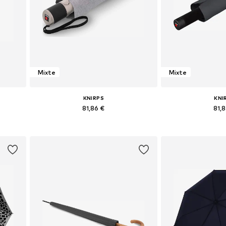
Mixte
Mixte
KNIRPS
KNI
81,86 €
81,
e
Tailles disponibles: One Size
Tailles disponi
Ajouter au panier
Ajouter 