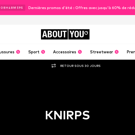
Dernières promos d'été : Offres avec jusqu'à 60% de réd
J
08
H
48
M
58
S
ABOUT
YOU
ussures
Sport
Accessoires
Streetwear
Pre
RETOUR SOUS 30 JOURS
KNIRPS