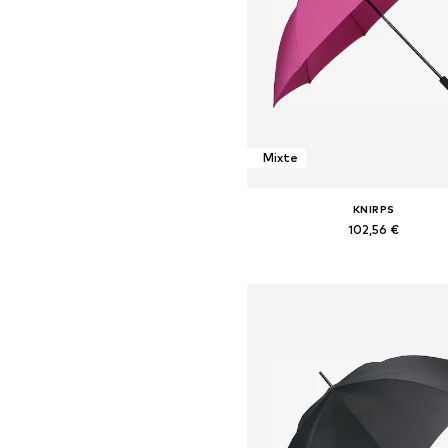
Mixte
KNIRPS
102,56 €
+
4
Tailles disponibles: One Siz
Ajouter au panier