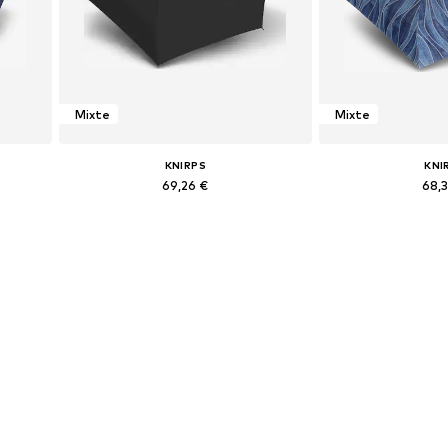
Mixte
Mixte
KNIRPS
KNI
69,26 €
68,
e
Tailles disponibles: One Size
Tailles disponi
Ajouter au panier
Ajouter 