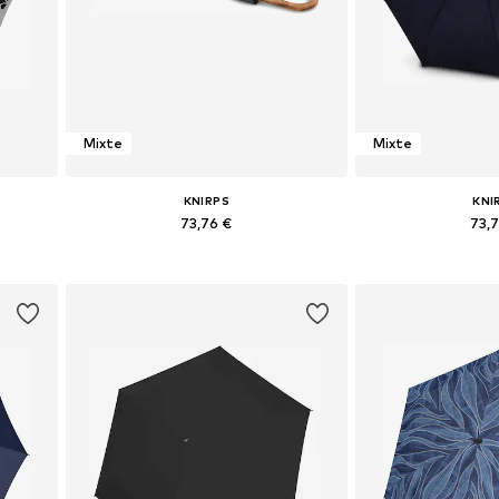
Mixte
Mixte
KNIRPS
KNI
73,76 €
73,
e
Tailles disponibles: One Size
Tailles disponi
Ajouter au panier
Ajouter 