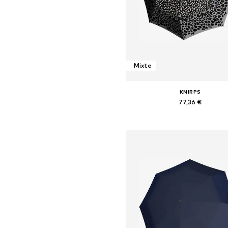
Mixte
KNIRPS
77,36 €
+
13
Tailles disponibles: One Siz
Ajouter au panier