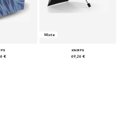
Mixte
RPS
KNIRPS
36 €
69,26 €
+
9
bles: One Size
Tailles disponibles: One Size
au panier
Ajouter au panier