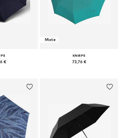
Mixte
RPS
KNIRPS
76 €
73,76 €
+
3
bles: One Size
Tailles disponibles: One Size
au panier
Ajouter au panier