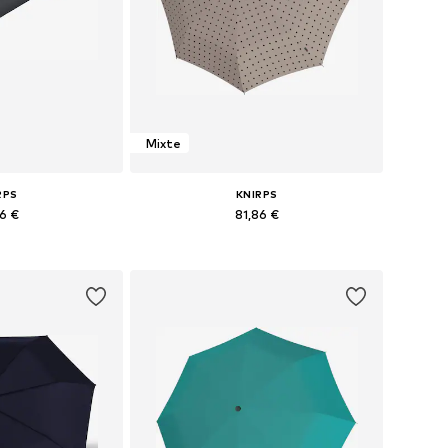
Mixte
RPS
KNIRPS
86 €
81,86 €
+
4
+
20
bles: One Size
Tailles disponibles: One Size
au panier
Ajouter au panier