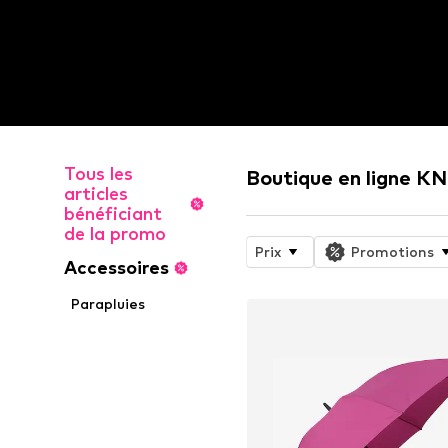
Tous les
Boutique en ligne K
articles
bénéficiant
de la promo
Prix
Promotions
Accessoires
Parapluies