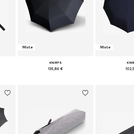
Mixte
Mixte
KNIRPS
KNI
135,86 €
102,
+
1
e
Tailles disponibles: One Size
Tailles disponi
Ajouter au panier
Ajouter 