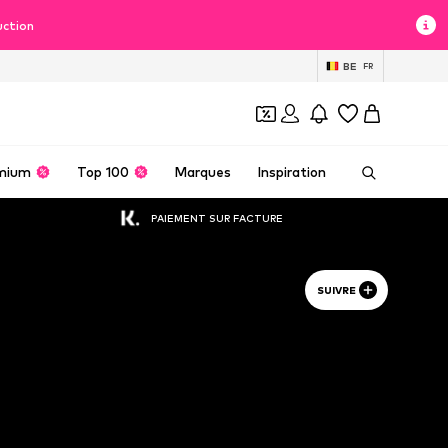
uction
BE
FR
mium
Top 100
Marques
Inspiration
PAIEMENT SUR FACTURE
SUIVRE