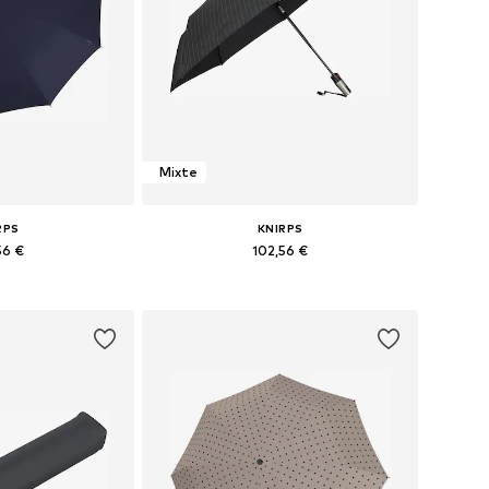
Mixte
RPS
KNIRPS
56 €
102,56 €
bles: One Size
Tailles disponibles: One Size
au panier
Ajouter au panier