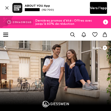
ABOUT YOU App
Vers l'app
(152 700)
Dernières promos d'été : Offres avec
09
H
40
M
05
S
jusqu'à 60% de réduction
Suivre