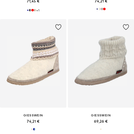
71,45 €
74,21 €
+
1
GIESSWEIN
GIESSWEIN
74,21 €
69,26 €