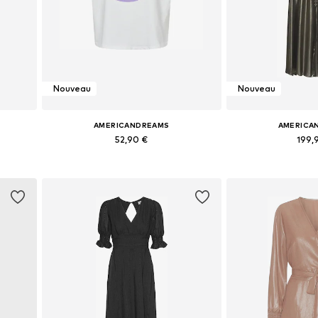
Nouveau
Nouveau
AMERICANDREAMS
AMERICA
52,90 €
199,
+
1
0, 42
Tailles disponibles: S, M, L, XL
Tailles disponibles:
Ajouter au panier
Ajouter 