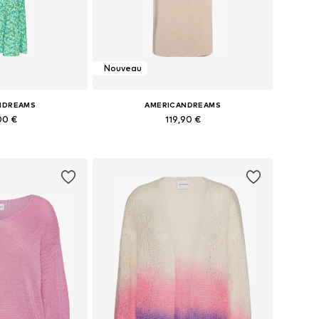
Nouveau
NDREAMS
AMERICANDREAMS
00 €
119,90 €
s: 36, 38, 40, 42
Tailles disponibles: 34, 36, 38, 40, 42
au panier
Ajouter au panier