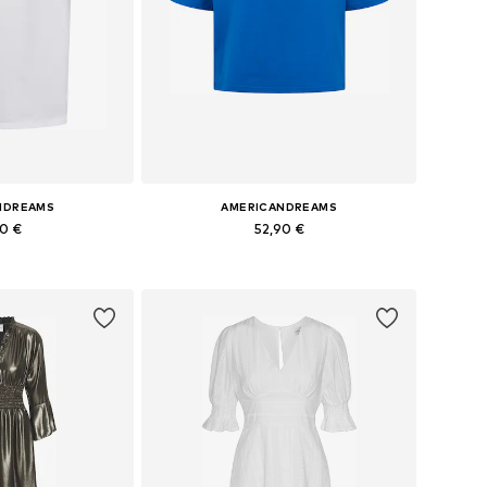
NDREAMS
AMERICANDREAMS
90 €
52,90 €
+
8
+
2
les: S, M, L, XL
Tailles disponibles: XS, S, M, L, XL
au panier
Ajouter au panier