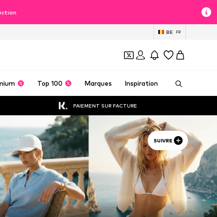
uction
BE
FR
mium
Top 100
Marques
Inspiration
PAIEMENT SUR FACTURE
SUIVRE