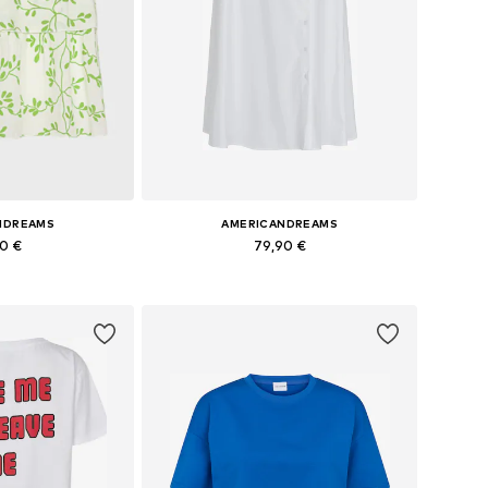
NDREAMS
AMERICANDREAMS
90 €
79,90 €
+
10
s: 36, 38, 40, 42
Tailles disponibles: 34, 36, 38, 40, 42
au panier
Ajouter au panier