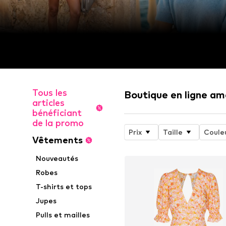
Tous les
Boutique en ligne a
articles
bénéficiant
de la promo
Prix
Taille
Coule
Vêtements
Nouveautés
Robes
T-shirts et tops
Jupes
Pulls et mailles