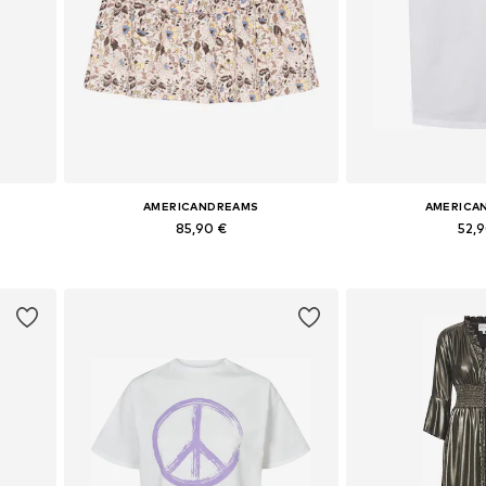
AMERICANDREAMS
AMERICA
85,90 €
52,
 40
Tailles disponibles: 34, 36, 38, 40, 42
Tailles disponib
Ajouter au panier
Ajouter 