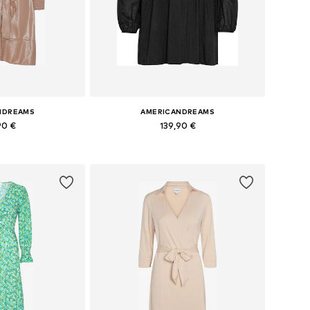
NDREAMS
AMERICANDREAMS
90 €
139,90 €
 34, 36, 38, 40, 42
Tailles disponibles: 36, 38, 40, 42
au panier
Ajouter au panier