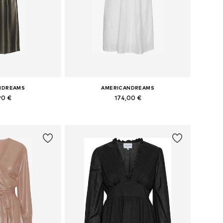
NDREAMS
AMERICANDREAMS
90 €
174,00 €
 34, 36, 38, 40, 42
Tailles disponibles: 36, 38, 40, 42
au panier
Ajouter au panier