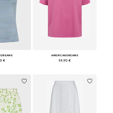
NDREAMS
AMERICANDREAMS
90 €
59,90 €
+
1
s: XS, S, M, L, XL
Tailles disponibles: XS, S, M, L, XL
au panier
Ajouter au panier