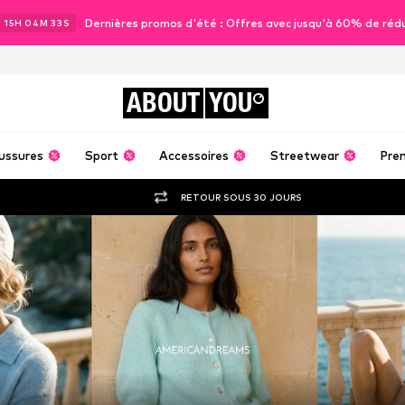
Dernières promos d'été : Offres avec jusqu'à 60% de réd
J
15
H
04
M
31
S
ABOUT
YOU
ussures
Sport
Accessoires
Streetwear
Pre
RETOUR SOUS 30 JOURS