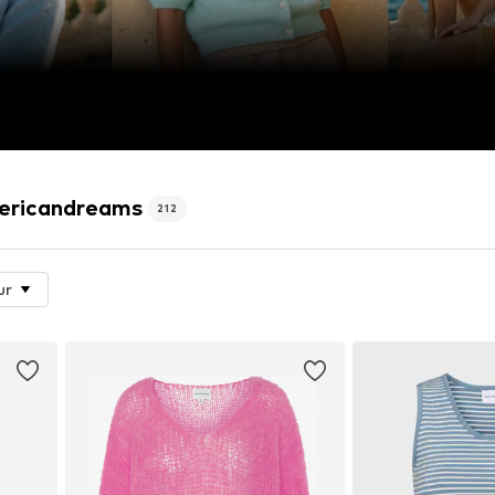
mericandreams
212
ur