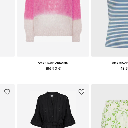
AMERICANDREAMS
AMERICA
186,90 €
45,
0, 42
Tailles disponibles: S, M, L, XL
Tailles disponible
Ajouter au panier
Ajouter 