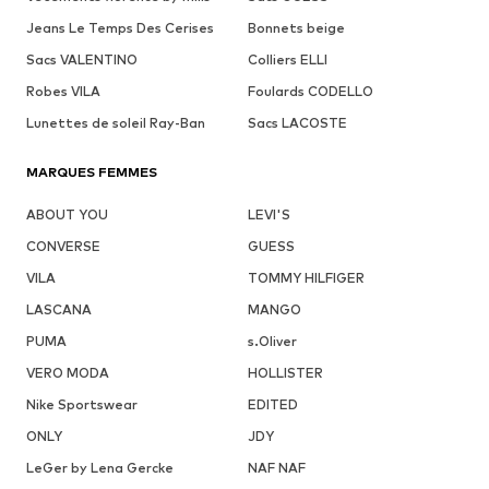
Jeans Le Temps Des Cerises
Bonnets beige
Sacs VALENTINO
Colliers ELLI
Robes VILA
Foulards CODELLO
Lunettes de soleil Ray-Ban
Sacs LACOSTE
MARQUES FEMMES
ABOUT YOU
LEVI'S
CONVERSE
GUESS
VILA
TOMMY HILFIGER
LASCANA
MANGO
PUMA
s.Oliver
VERO MODA
HOLLISTER
Nike Sportswear
EDITED
ONLY
JDY
LeGer by Lena Gercke
NAF NAF