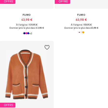
OFFRE
OFFRE
FUMO
FUMO
43,98 €
63,98 €
À l'origine : 109,95 €
À l'origine : 159,95 €
Dernier prix le plus bas :
43,98 €
Dernier prix le plus bas :
63,98 €
+
2
OFFRE