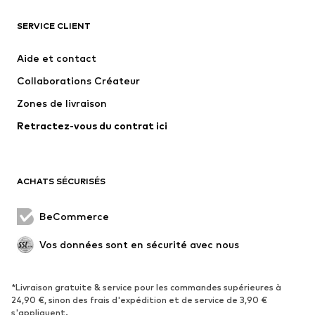
SERVICE CLIENT
Nouveautés
Tendance
Robes
Jeans
Aide et contact
T-shirts et tops
Pantalons
Collaborations Créateur
Vestes
Pulls et mailles
Zones de livraison
Lingerie
Blouses et tuniques
Retractez-vous du contrat ici
Manteaux
Jupes
Maillots de bain
Sweats
Blazers
Combinaisons et salopettes
ACHATS SÉCURISÉS
Grandes tailles
Maternité
Occasions spéciales
Exclusif
BeCommerce
Remise à neuf
Vos données sont en sécurité avec nous
CHAUSSURES
*Livraison gratuite & service pour les commandes supérieures à
Nouveautés
Tendance
24,90 €, sinon des frais d'expédition et de service de 3,90 €
Baskets
Bottines
s'appliquent.