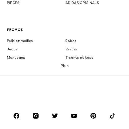
PIECES
ADIDAS ORIGINALS
PROMOS
Pulls et mailles
Robes
Jeans
Vestes
Manteaux
T-shirts et tops
Plus
Pantalons
Lingerie
Jupes
Blouses et tuniques
Sweats
Blazers
Maillots de bain
Combinaisons et salopettes
Grandes tailles
Maternité
Chaussures
Sport
Accessoires
Premium
VÊTEMENTS