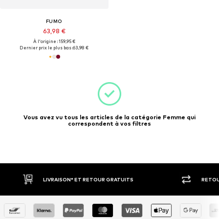
FUMO
63,98 €
À l'origine : 159,95 €
Dernier prix le plus bas :
63,98 €
Vous avez vu tous les articles de la catégorie Femme qui
correspondent à vos filtres
LIVRAISON* ET RETOUR GRATUITS
RETOU