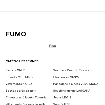
FUMO
Plus
CATÉGORIES FEMMES
Blazers ONLY
Sneakers Reebok Classics
Baskets MUSTANG
Chaussures VAN'S
Vêtements NA-KD
Pantalons à pinces VERO MODA
Bottes après-ski noir
Soutiens-gorge LASCANA
Chaussures à lacets Tamaris
Jeans LEVI'S
Vêtements florence by mills
Sacs GUESS