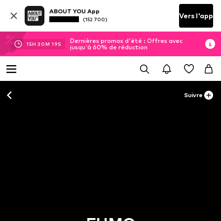
ABOUT YOU App
Vers l'app
(152 700)
Dernières promos d'été : Offres avec
15
H
30
M
18
S
jusqu'à 60% de réduction
Suivre