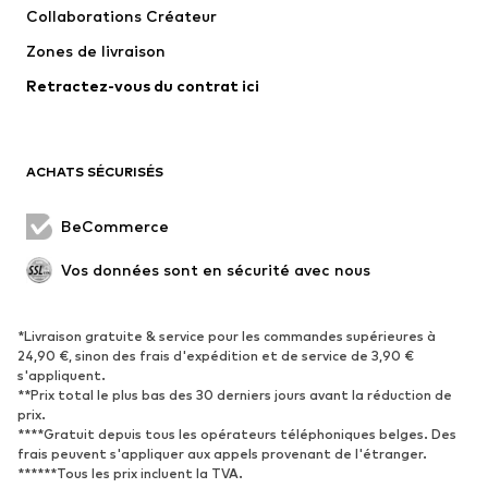
Collaborations Créateur
Vestes
Pulls et mailles
Zones de livraison
Lingerie
Blouses et tuniques
Retractez-vous du contrat ici
Manteaux
Jupes
Maillots de bain
Sweats
Blazers
Combinaisons et salopettes
ACHATS SÉCURISÉS
Grandes tailles
Maternité
Occasions spéciales
Exclusif
BeCommerce
Remise à neuf
Vos données sont en sécurité avec nous
CHAUSSURES
*Livraison gratuite & service pour les commandes supérieures à
Nouveautés
Tendance
24,90 €, sinon des frais d'expédition et de service de 3,90 €
Baskets
Bottines
s'appliquent.
**Prix total le plus bas des 30 derniers jours avant la réduction de
Escarpins et talons hauts
Bottes
prix.
****Gratuit depuis tous les opérateurs téléphoniques belges. Des
Sandales
Chaussures basses
frais peuvent s'appliquer aux appels provenant de l'étranger.
Chaussures de sport
Ballerines
******Tous les prix incluent la TVA.