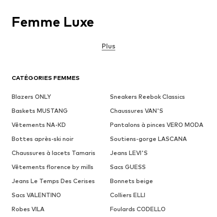
Femme Luxe
Plus
CATÉGORIES FEMMES
Blazers ONLY
Sneakers Reebok Classics
Baskets MUSTANG
Chaussures VAN'S
Vêtements NA-KD
Pantalons à pinces VERO MODA
Bottes après-ski noir
Soutiens-gorge LASCANA
Chaussures à lacets Tamaris
Jeans LEVI'S
Vêtements florence by mills
Sacs GUESS
Jeans Le Temps Des Cerises
Bonnets beige
Sacs VALENTINO
Colliers ELLI
Robes VILA
Foulards CODELLO