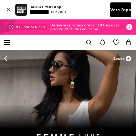
ABOUT YOU App
Vers l'app
(152 700)
Dernières promos d'été : Offres avec
02
J
05
H
52
M
53
S
jusqu'à 60% de réduction
Suivre