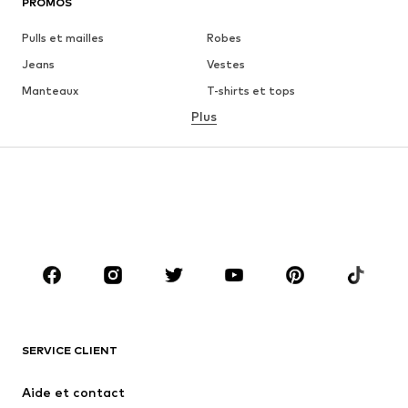
PROMOS
Pulls et mailles
Robes
Jeans
Vestes
Manteaux
T-shirts et tops
Plus
Pantalons
Lingerie
Jupes
Blouses et tuniques
Sweats
Blazers
Maillots de bain
Combinaisons et salopettes
Grandes tailles
Maternité
Chaussures
Sport
Accessoires
Premium
VÊTEMENTS
SERVICE CLIENT
Nouveautés
Tendance
Robes
Jeans
Aide et contact
T-shirts et tops
Pantalons