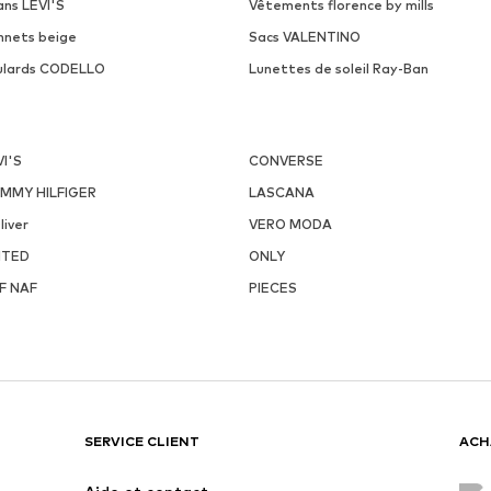
ans LEVI'S
Vêtements florence by mills
nnets beige
Sacs VALENTINO
ulards CODELLO
Lunettes de soleil Ray-Ban
VI'S
CONVERSE
MMY HILFIGER
LASCANA
liver
VERO MODA
ITED
ONLY
F NAF
PIECES
SERVICE CLIENT
ACH