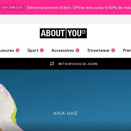
Dernières promos d'été : Offres avec jusqu'à 60% de réd
J
14
H
23
M
22
S
ABOUT
YOU
ussures
Sport
Accessoires
Streetwear
Pre
RETOUR SOUS 30 JOURS