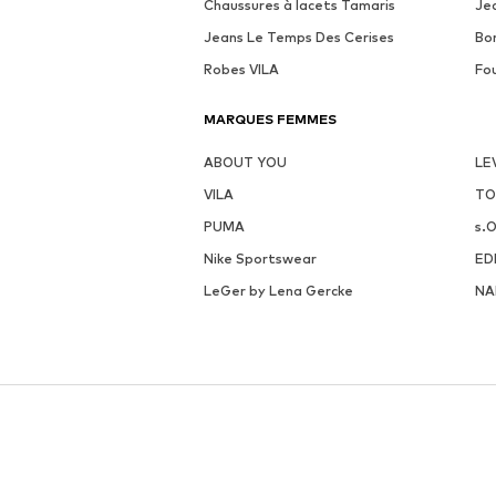
Chaussures à lacets Tamaris
Je
Jeans Le Temps Des Cerises
Bo
Robes VILA
Fo
MARQUES FEMMES
ABOUT YOU
LE
VILA
TO
PUMA
s.O
Nike Sportswear
ED
LeGer by Lena Gercke
NA