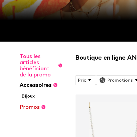
Tous les
Boutique en ligne A
articles
bénéficiant
de la promo
Prix
Promotions
Accessoires
Bijoux
Promos