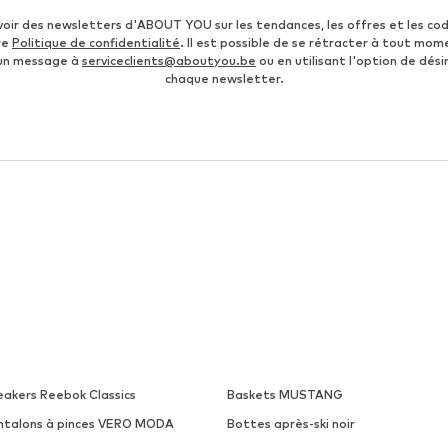
voir des newsletters d'ABOUT YOU sur les tendances, les offres et les co
re
Politique de confidentialité
. Il est possible de se rétracter à tout mom
 un message à
serviceclients@aboutyou.be
ou en utilisant l'option de désin
chaque newsletter.
eakers Reebok Classics
Baskets MUSTANG
ntalons à pinces VERO MODA
Bottes après-ski noir