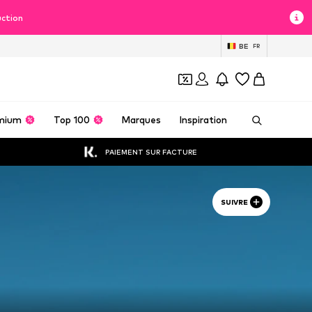
uction
BE
FR
mium
Top 100
Marques
Inspiration
PAIEMENT SUR FACTURE
SUIVRE