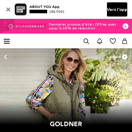
ABOUT YOU App
Vers l'app
(152 700)
Dernières promos d'été : Offres avec
01
J
02
H
38
M
47
S
jusqu'à 60% de réduction
Suivre