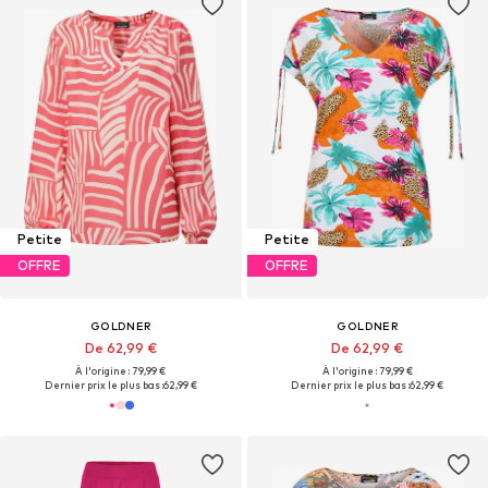
Petite
Petite
OFFRE
OFFRE
GOLDNER
GOLDNER
De 62,99 €
De 62,99 €
À l'origine : 79,99 €
À l'origine : 79,99 €
Dernier prix le plus bas :
62,99 €
Dernier prix le plus bas :
62,99 €