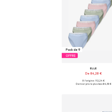
Pack de 9
OFFRE
ELLE
De 84,28 €
+
2
À l'origine : 112,24 €
Tailles disponibles: S, M, L
Dernier prix le plus bas :
84,18 €
Ajouter au panier