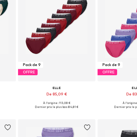
Pack de 9
Pack de 9
OFFRE
OFFRE
ELLE
EL
De 85,09 €
De 83
+
2
À l'origine : 113,08 €
À l'origine
L
Tailles disponibles: S, M, L, XL
Tailles disponib
Dernier prix le plus bas :
84,81 €
Dernier prix le p
Ajouter au panier
Ajouter 