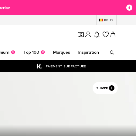
uction
BE
FR
mium
Top 100
Marques
Inspiration
PAIEMENT SUR FACTURE
SUIVRE