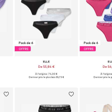
Pack de 6
Pack de 6
OFFRE
OFFRE
ELLE
EL
De 55,84 €
De 56
À l'origine : 74,30 €
À l'origine
L
Tailles disponibles: S, M, L, XL
Tailles dispon
Dernier prix le plus bas :
55,73 €
Dernier prix le p
Ajouter au panier
Ajouter 