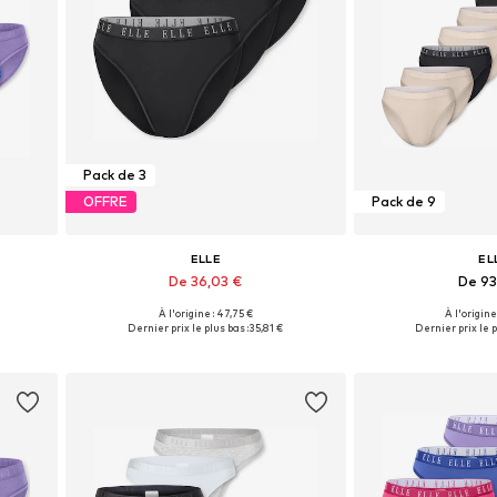
Pack de 3
OFFRE
Pack de 9
ELLE
EL
De 36,03 €
De 93
+
2
À l'origine : 47,75 €
À l'origine
Tailles disponibles: S, M, L, XL
Tailles disponib
Dernier prix le plus bas :
35,81 €
Dernier prix le p
Ajouter au panier
Ajouter 