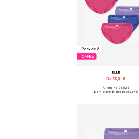
Pack de 6
OFFRE
ELLE
De 55,31 €
+
2
À l'origine : 73,82 €
Tailles disponibles: S, M, L
Dernier prix le plus bas :
55,37 €
Ajouter au panier