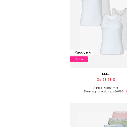
Pack de 4
OFFRE
ELLE
De 65,75 €
À l'origine : 88,74 €
Tailles disponibles: S, M, L, X
Dernier prix le plus bas :
66,56 €
-1
Ajouter au panier