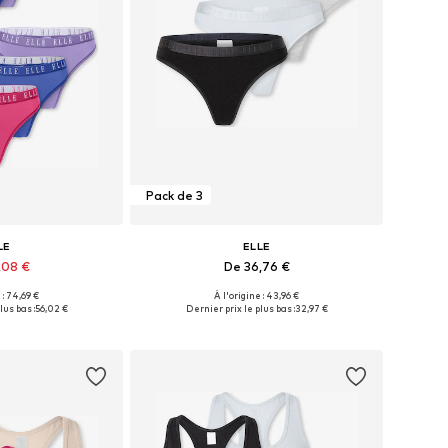
Pack de 3
LE
ELLE
,08 €
De 36,76 €
+
2
 : 74,69 €
À l'origine : 43,96 €
ibles: S, M, L
Tailles disponibles: S, M, L, XL
lus bas :
56,02 €
Dernier prix le plus bas :
32,97 €
au panier
Ajouter au panier