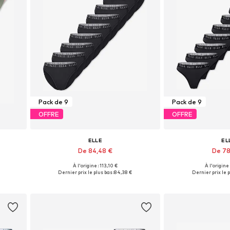
Pack de 9
Pack de 9
OFFRE
OFFRE
ELLE
EL
De 84,48 €
De 78
+
2
À l'origine : 113,10 €
À l'origine
Tailles disponibles: S, M, L, XL
Tailles disponib
Dernier prix le plus bas :
84,38 €
Dernier prix le p
Ajouter au panier
Ajouter 