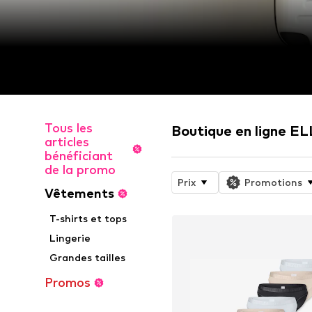
Tous les
Boutique en ligne E
articles
bénéficiant
de la promo
Prix
Promotions
Vêtements
T-shirts et tops
Lingerie
Grandes tailles
Promos