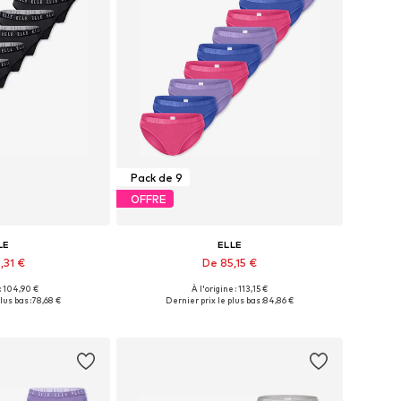
Pack de 9
OFFRE
LE
ELLE
,31 €
De 85,15 €
 : 104,90 €
À l'origine : 113,15 €
les: S, M, L, XL
Tailles disponibles: S, M, L
lus bas :
78,68 €
Dernier prix le plus bas :
84,86 €
au panier
Ajouter au panier