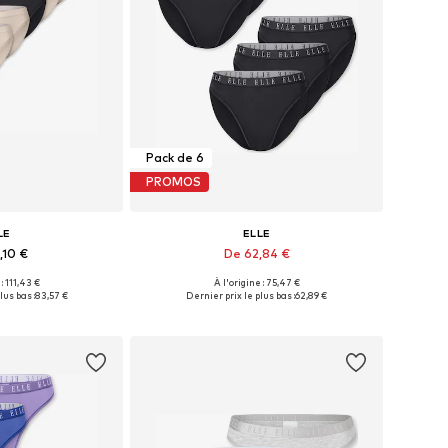
Pack de 6
PROMOS
LE
ELLE
,10 €
De 62,84 €
+
2
+
2
 : 111,43 €
À l'origine : 75,47 €
les: S, M, L, XL
Tailles disponibles: S, M, L, XL
lus bas :
83,57 €
Dernier prix le plus bas :
62,89 €
au panier
Ajouter au panier