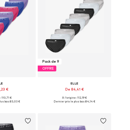
Pack de 9
OFFRE
LE
ELLE
,23 €
De 84,41 €
+
2
 : 110,71 €
À l'origine : 112,19 €
les: S, M, L, XL
Tailles disponibles: S, M, L, XL
lus bas :
83,03 €
Dernier prix le plus bas :
84,14 €
au panier
Ajouter au panier