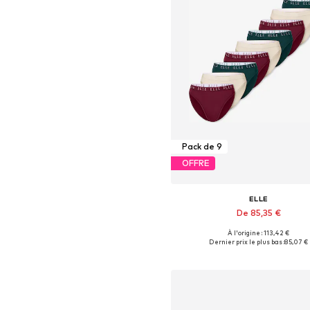
Pack de 9
OFFRE
ELLE
De 85,35 €
+
2
À l'origine : 113,42 €
Tailles disponibles: S, M, L, X
Dernier prix le plus bas :
85,07 €
Ajouter au panier