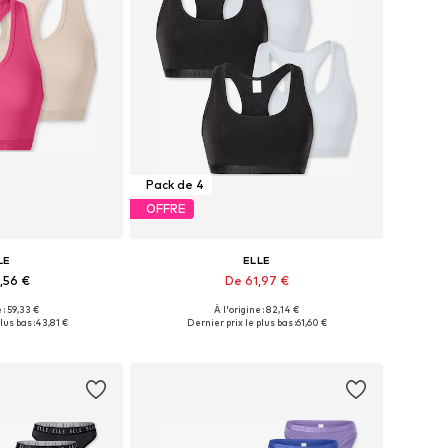
Pack de 4
OFFRE
LE
ELLE
,56 €
De 61,97 €
 : 59,33 €
À l'origine : 82,14 €
s: 75, 80, 90, 100
Tailles disponibles: 75, 80, 90, 100
lus bas :
43,81 €
Dernier prix le plus bas :
61,60 €
au panier
Ajouter au panier