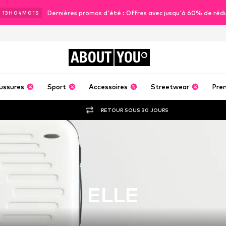
Dernières promos d'été : Offres avec jusqu'à 60% de réd
J
13
H
04
M
00
S
ABOUT
YOU
ussures
Sport
Accessoires
Streetwear
Pre
RETOUR SOUS 30 JOURS
ELLE