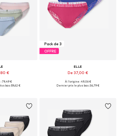
Pack de 3
OFFRE
LE
ELLE
,80 €
De 37,00 €
+
2
+
2
 : 79,49 €
À l'origine : 49,06 €
les: S, M, L, XL
Tailles disponibles: S, M, L, XL
lus bas :
59,62 €
Dernier prix le plus bas :
36,79 €
au panier
Ajouter au panier