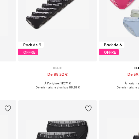
Pack de 9
Pack de 6
OFFRE
OFFRE
ELLE
EL
De 88,52 €
De 59
+
2
À l'origine : 117,71 €
À l'origine
L
Tailles disponibles: S, M, L, XL
Tailles disponib
Dernier prix le plus bas :
88,28 €
Dernier prix le p
Ajouter au panier
Ajouter 