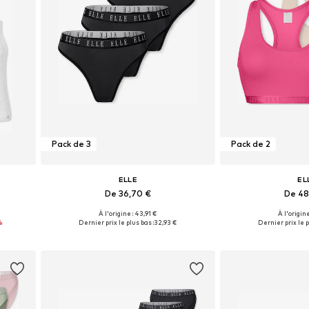
Pack de 3
Pack de 2
ELLE
EL
De 36,70 €
De 48
À l'origine : 43,91 €
À l'origine
L
Tailles disponibles: S, M, L, XL
Tailles disponible
%
Dernier prix le plus bas :
32,93 €
Dernier prix le p
Ajouter au panier
Ajouter 