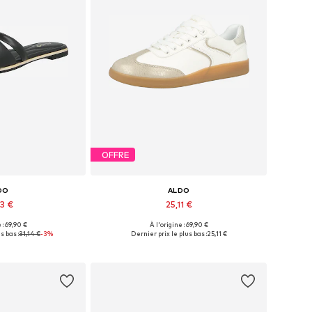
OFFRE
DO
ALDO
93 €
25,11 €
 : 69,90 €
À l'origine : 69,90 €
onibles: 37
Tailles disponibles: 36-36,5, 38
s bas :
31,14 €
-3%
Dernier prix le plus bas :
25,11 €
au panier
Ajouter au panier