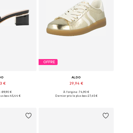
OFFRE
DO
ALDO
43 €
29,94 €
 : 89,90 €
À l'origine : 74,90 €
ibles: 36-36,5
Tailles disponibles: 37, 38
us bas :
45,44 €
Dernier prix le plus bas :
27,45 €
au panier
Ajouter au panier