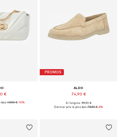
PROMOS
DO
ALDO
90 €
74,90 €
 bas :
49,90 €
-10%
À l'origine : 99,90 €
bles: One Size
Tailles disponibles: 40
Dernier prix le plus bas :
79,90 €
-6%
au panier
Ajouter au panier