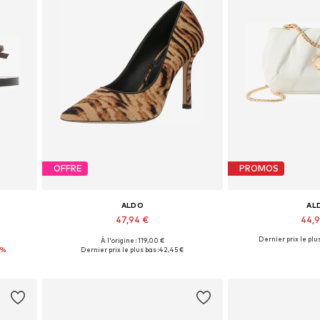
OFFRE
PROMOS
ALDO
AL
47,94 €
44,
Dernier prix le plus
À l'origine : 119,00 €
Tailles disponibles: 37
Tailles disponi
1%
Dernier prix le plus bas :
42,45 €
Ajouter au panier
Ajouter 