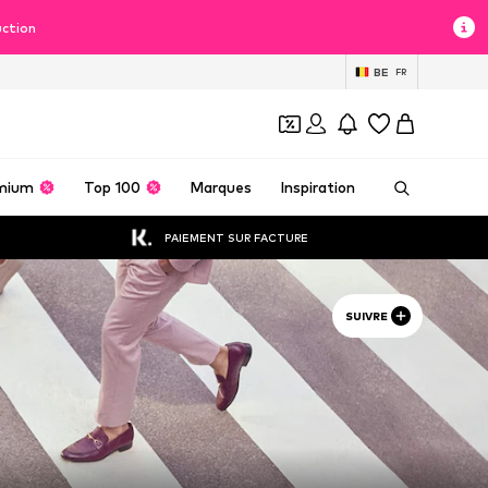
uction
BE
FR
mium
Top 100
Marques
Inspiration
PAIEMENT SUR FACTURE
SUIVRE