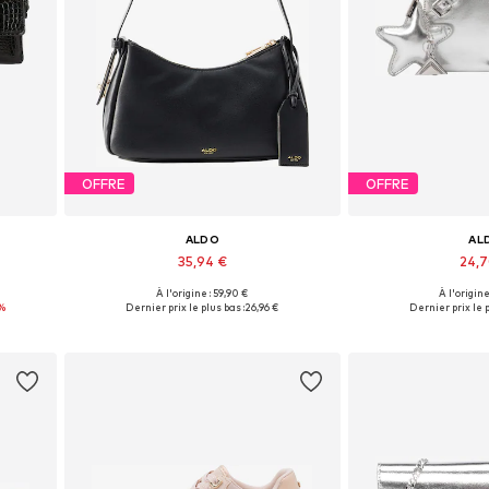
OFFRE
OFFRE
ALDO
AL
35,94 €
24,
À l'origine : 59,90 €
À l'origine
e
Tailles disponibles: One Size
Tailles disponi
%
Dernier prix le plus bas :
26,96 €
Dernier prix le p
Ajouter au panier
Ajouter 