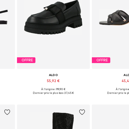
OFFRE
OFFRE
ALDO
AL
55,92 €
45,
À l'origine : 99,90 €
À l'origine
Tailles disponibles: 40
Tailles dispon
Dernier prix le plus bas :
37,45 €
Dernier prix le pl
Ajouter au panier
Ajouter 