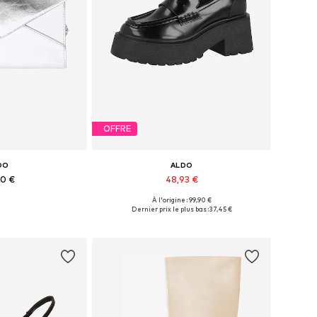
OFFRE
DO
ALDO
90 €
48,93 €
À l'origine : 99,90 €
bles: One Size
Tailles disponibles: 39-39,5, 41-41,5
Dernier prix le plus bas :
37,45 €
au panier
Ajouter au panier