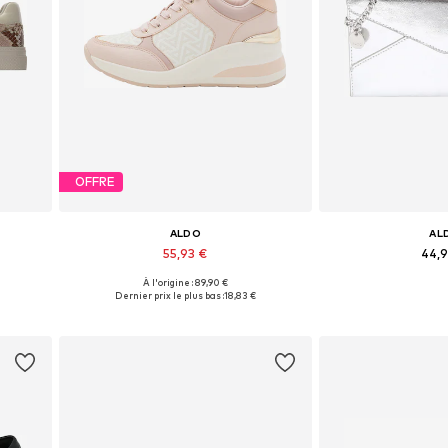
OFFRE
ALDO
AL
55,93 €
44,
À l'origine : 89,90 €
 41-41,5
Tailles disponibles: 39-39,5, 41-41,5
Tailles disponi
Dernier prix le plus bas :
18,83 €
Ajouter au panier
Ajouter 