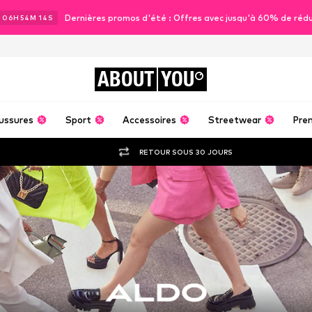
Dernières promos d'été : Offres avec jusqu'à 60% de réd
J
06
H
54
M
12
S
ABOUT
YOU
ussures
Sport
Accessoires
Streetwear
Pre
RETOUR SOUS 30 JOURS