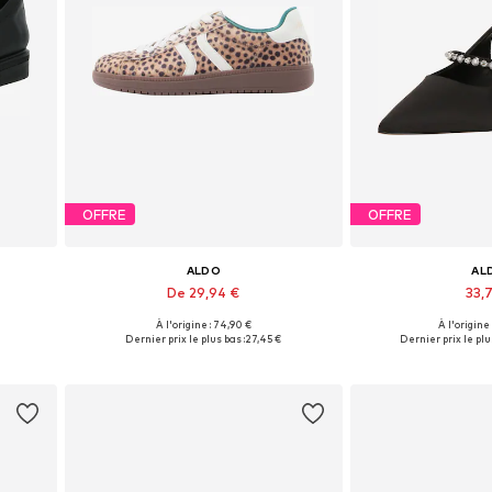
OFFRE
OFFRE
ALDO
AL
De 29,94 €
33,7
À l'origine : 74,90 €
À l'origine
5
Disponible en plusieurs tailles
Tailles disponib
Dernier prix le plus bas :
27,45 €
Dernier prix le plu
Ajouter au panier
Ajouter 