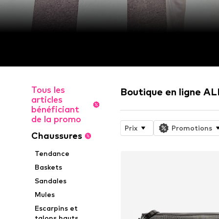
Tous les
Boutique en ligne A
articles
bénéficiant
de la promo
Prix
Promotions
Chaussures
Tendance
Baskets
Sandales
Mules
Escarpins et
talons hauts