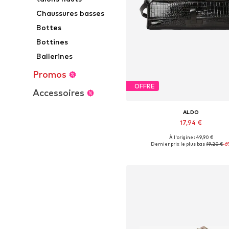
Chaussures basses
Bottes
Bottines
Ballerines
Promos
OFFRE
Accessoires
ALDO
17,94 €
À l'origine : 49,90 €
Tailles disponibles: One Siz
Dernier prix le plus bas :
19,20 €
-6
Ajouter au panier