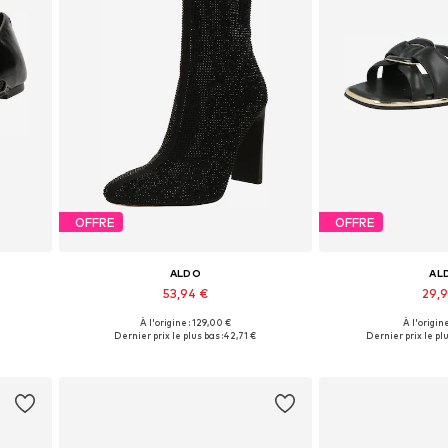
OFFRE
OFFRE
ALDO
AL
53,94 €
29,
À l'origine : 129,00 €
À l'origine
Tailles disponibles: 39-39,5
Tailles disp
Dernier prix le plus bas :
42,71 €
Dernier prix le plu
Ajouter au panier
Ajouter 