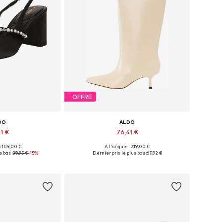
OFFRE
DO
ALDO
1 €
76,41 €
 : 109,00 €
À l'origine : 219,00 €
les: 39-39,5, 40
Tailles disponibles: 35, 36, 37, 38, 42,5
s bas :
39,95 €
-15%
Dernier prix le plus bas :
67,92 €
au panier
Ajouter au panier