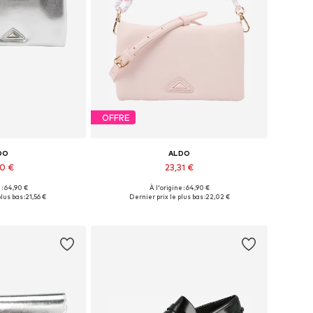
OFFRE
DO
ALDO
70 €
23,31 €
 : 64,90 €
À l'origine : 64,90 €
bles: One Size
Tailles disponibles: One Size
lus bas :
21,56 €
Dernier prix le plus bas :
22,02 €
au panier
Ajouter au panier