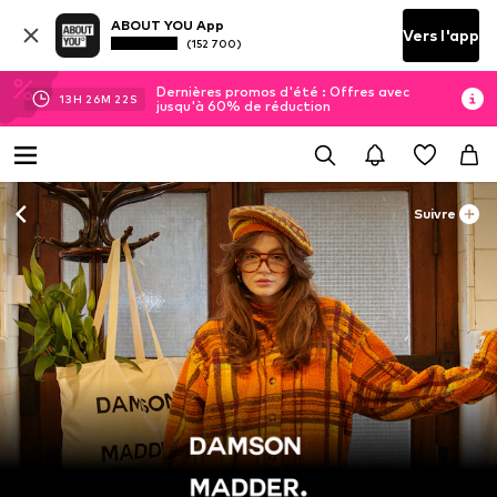
ABOUT YOU App
Vers l'app
(152 700)
Dernières promos d'été : Offres avec
13
H
26
M
21
S
jusqu'à 60% de réduction
Suivre