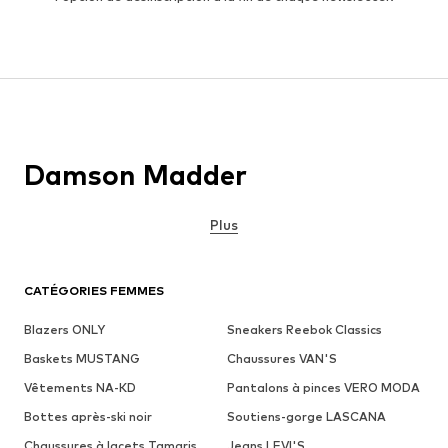
Damson Madder
Plus
CATÉGORIES FEMMES
Blazers ONLY
Sneakers Reebok Classics
Baskets MUSTANG
Chaussures VAN'S
Vêtements NA-KD
Pantalons à pinces VERO MODA
Bottes après-ski noir
Soutiens-gorge LASCANA
Chaussures à lacets Tamaris
Jeans LEVI'S