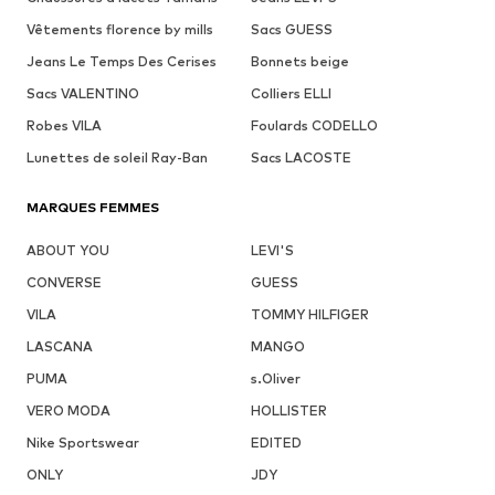
Vêtements florence by mills
Sacs GUESS
Jeans Le Temps Des Cerises
Bonnets beige
Sacs VALENTINO
Colliers ELLI
Robes VILA
Foulards CODELLO
Lunettes de soleil Ray-Ban
Sacs LACOSTE
MARQUES FEMMES
ABOUT YOU
LEVI'S
CONVERSE
GUESS
VILA
TOMMY HILFIGER
LASCANA
MANGO
PUMA
s.Oliver
VERO MODA
HOLLISTER
Nike Sportswear
EDITED
ONLY
JDY