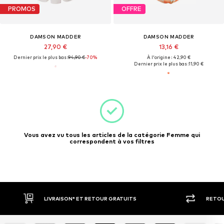
PROMOS
OFFRE
DAMSON MADDER
DAMSON MADDER
27,90 €
13,16 €
Dernier prix le plus bas :
94,90 €
-70%
À l'origine : 42,90 €
Dernier prix le plus bas :
11,90 €
Vous avez vu tous les articles de la catégorie Femme qui
correspondent à vos filtres
LIVRAISON* ET RETOUR GRATUITS
RETOU