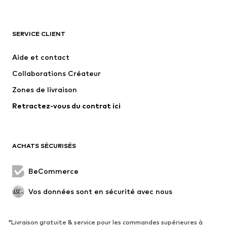
VÊTEMENTS
SERVICE CLIENT
Nouveautés
Tendance
Robes
Jeans
Aide et contact
T-shirts et tops
Pantalons
Collaborations Créateur
Vestes
Pulls et mailles
Zones de livraison
Lingerie
Blouses et tuniques
Retractez-vous du contrat ici
Manteaux
Jupes
Maillots de bain
Sweats
Blazers
Combinaisons et salopettes
ACHATS SÉCURISÉS
Grandes tailles
Maternité
Occasions spéciales
Exclusif
BeCommerce
Remise à neuf
Vos données sont en sécurité avec nous
CHAUSSURES
*Livraison gratuite & service pour les commandes supérieures à
Nouveautés
Tendance