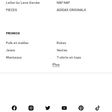
LeGer by Lena Gercke
NAF NAF
PIECES
ADIDAS ORIGINALS
PROMOS
Pulls et mailles
Robes
Jeans
Vestes
Manteaux
T-shirts et tops
Plus
Pantalons
Lingerie
Jupes
Blouses et tuniques
Sweats
Blazers
Maillots de bain
Combinaisons et salopettes
Grandes tailles
Maternité
Chaussures
Sport
Accessoires
Premium