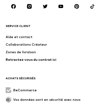
Accessoires
Premium
VÊTEMENTS
SERVICE CLIENT
Nouveautés
Tendance
Robes
Jeans
Aide et contact
T-shirts et tops
Pantalons
Collaborations Créateur
Vestes
Pulls et mailles
Zones de livraison
Lingerie
Blouses et tuniques
Retractez-vous du contrat ici
Manteaux
Jupes
Maillots de bain
Sweats
Blazers
Combinaisons et salopettes
ACHATS SÉCURISÉS
Grandes tailles
Maternité
Occasions spéciales
Exclusif
BeCommerce
Remise à neuf
Vos données sont en sécurité avec nous
CHAUSSURES