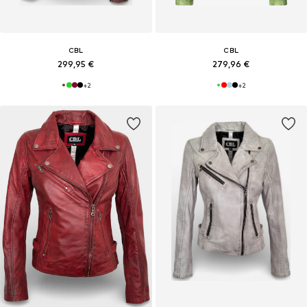
CBL
CBL
299,95 €
279,96 €
+
2
+
2