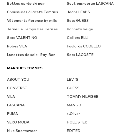
Bottes après-ski noir
Soutiens-gorge LASCANA
Chaussures à lacets Tamaris
Jeans LEVI'S
Vêtements florence by mills
Sacs GUESS
Jeans Le Temps Des Cerises
Bonnets beige
Sacs VALENTINO
Colliers ELLI
Robes VILA
Foulards CODELLO
Lunettes de soleil Ray-Ban
Sacs LACOSTE
MARQUES FEMMES
ABOUT YOU
LEVI'S
CONVERSE
GUESS
VILA
TOMMY HILFIGER
LASCANA
MANGO
PUMA
s.Oliver
VERO MODA
HOLLISTER
Nike Sportswear
EDITED