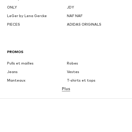
ONLY
JDY
LeGer by Lena Gercke
NAF NAF
PIECES
ADIDAS ORIGINALS
PROMOS
Pulls et mailles
Robes
Jeans
Vestes
Manteaux
T-shirts et tops
Plus
Pantalons
Lingerie
Jupes
Blouses et tuniques
Sweats
Blazers
Maillots de bain
Combinaisons et salopettes
Grandes tailles
Maternité
Chaussures
Sport