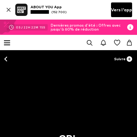
ABOUT YOU App
Vers l'app
(152 700)
Dernières promos d'été : Offres avec
03
J
22
H
22
M
14
S
jusqu'à 60% de réduction
Suivre