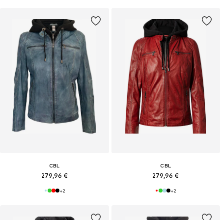
CBL
CBL
279,96 €
279,96 €
+
2
+
2