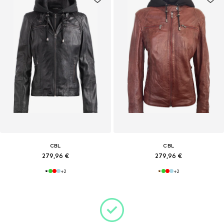
CBL
CBL
279,96 €
279,96 €
+
2
+
2