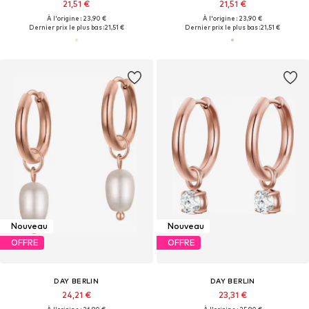
21,51 €
21,51 €
À l'origine : 23,90 €
À l'origine : 23,90 €
Dernier prix le plus bas :
21,51 €
Dernier prix le plus bas :
21,51 €
Nouveau
Nouveau
OFFRE
OFFRE
DAY BERLIN
DAY BERLIN
24,21 €
23,31 €