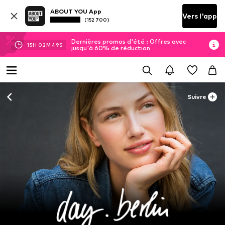
ABOUT YOU App
Vers l'app
(152 700)
Dernières promos d'été : Offres avec
15
H
02
M
48
S
jusqu'à 60% de réduction
Suivre