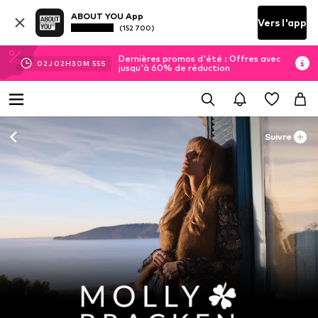
ABOUT YOU App
Vers l'app
(152 700)
Dernières promos d'été : Offres avec
02
J
02
H
30
M
54
S
jusqu'à 60% de réduction
Suivre