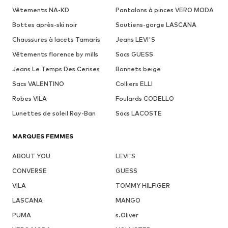
Vêtements NA-KD
Pantalons à pinces VERO MODA
Bottes après-ski noir
Soutiens-gorge LASCANA
Chaussures à lacets Tamaris
Jeans LEVI'S
Vêtements florence by mills
Sacs GUESS
Jeans Le Temps Des Cerises
Bonnets beige
Sacs VALENTINO
Colliers ELLI
Robes VILA
Foulards CODELLO
Lunettes de soleil Ray-Ban
Sacs LACOSTE
MARQUES FEMMES
ABOUT YOU
LEVI'S
CONVERSE
GUESS
VILA
TOMMY HILFIGER
LASCANA
MANGO
PUMA
s.Oliver