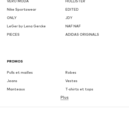
VERO MODA
HOLLISTER
Nike Sportswear
EDITED
ONLY
JDY
LeGer by Lena Gercke
NAF NAF
PIECES
ADIDAS ORIGINALS
PROMOS
Pulls et mailles
Robes
Jeans
Vestes
Manteaux
T-shirts et tops
Plus
Pantalons
Lingerie
Jupes
Blouses et tuniques
Sweats
Blazers
Maillots de bain
Combinaisons et salopettes