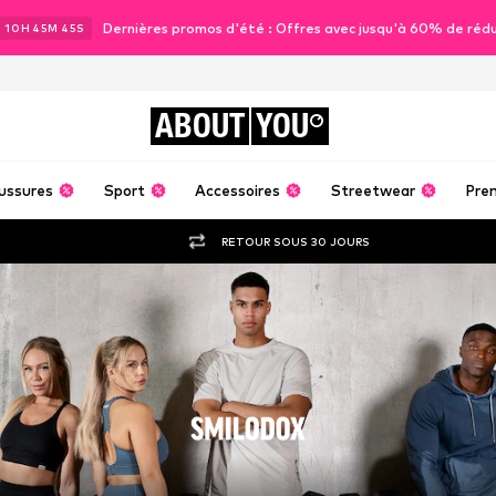
Dernières promos d'été : Offres avec jusqu'à 60% de réd
J
10
H
45
M
43
S
ABOUT
YOU
ussures
Sport
Accessoires
Streetwear
Pre
RETOUR SOUS 30 JOURS