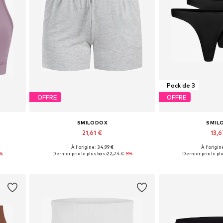
Pack de 3
OFFRE
OFFRE
SMILODOX
SMIL
21,61 €
13,
À l'origine : 34,99 €
À l'origine
L
Tailles disponibles: XS, S, M, XL
Tailles disponible
%
Dernier prix le plus bas :
22,74 €
-5%
Dernier prix le plu
Ajouter au panier
Ajouter 