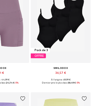
Pack de 3
OFFRE
ODOX
SMILODOX
1 €
36,57 €
+
1
 : 44,99 €
À l'origine : 69,99 €
les: XS, S, M, L
Tailles disponibles: XS, S, M, L, XL
 bas :
24,74 €
-5%
Dernier prix le plus bas :
38,49 €
-5%
au panier
Ajouter au panier