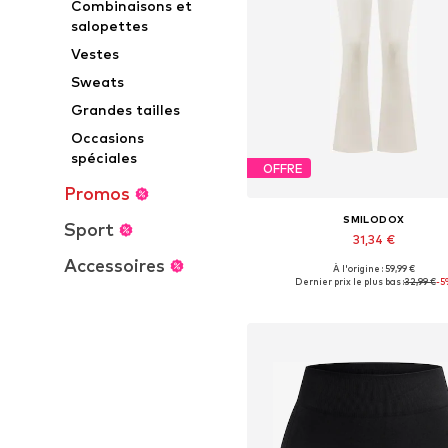
Combinaisons et
salopettes
Vestes
Sweats
Grandes tailles
Occasions
spéciales
OFFRE
Promos
SMILODOX
Sport
31,34 €
Accessoires
+
2
À l'origine : 59,99 €
Tailles disponibles: XS, S, M, L,
Dernier prix le plus bas :
32,99 €
-5
Ajouter au panier