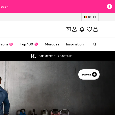
uction
BE
FR
mium
Top 100
Marques
Inspiration
PAIEMENT SUR FACTURE
SUIVRE