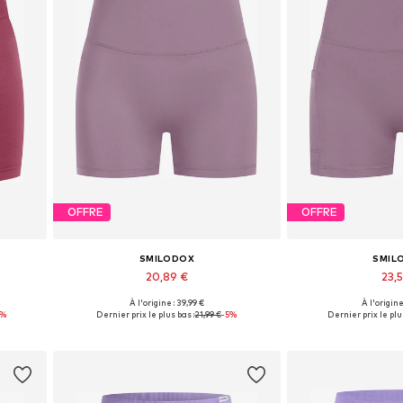
OFFRE
OFFRE
SMILODOX
SMIL
20,89 €
23,5
+
1
À l'origine : 39,99 €
À l'origine
XL
Tailles disponibles: XS, S, M, L
Tailles disponib
5%
Dernier prix le plus bas :
21,99 €
-5%
Dernier prix le plus
Ajouter au panier
Ajouter 