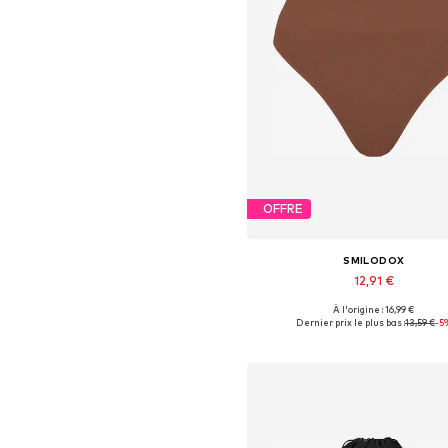
OFFRE
SMILODOX
12,91 €
À l'origine : 16,99 €
Tailles disponibles: XS, S, M, L,
Dernier prix le plus bas :
13,59 €
-5
Ajouter au panier