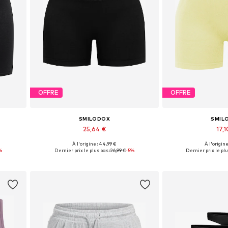
OFFRE
OFFRE
SMILODOX
SMIL
25,64 €
17,1
+
1
À l'origine : 44,99 €
À l'origine
XL
Tailles disponibles: XS, S, M, L
Tailles disponib
%
Dernier prix le plus bas :
26,99 €
-5%
Dernier prix le plu
Ajouter au panier
Ajouter 