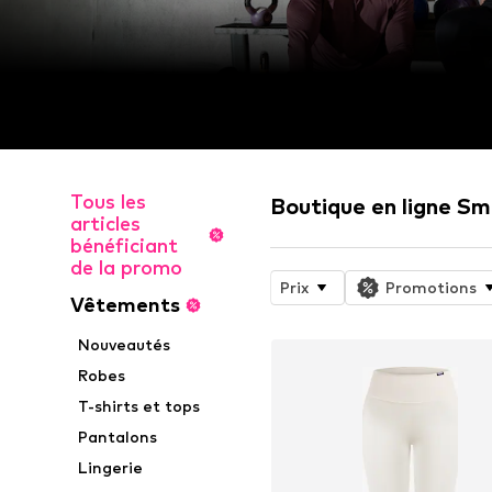
Tous les
Boutique en ligne Sm
articles
bénéficiant
de la promo
Prix
Promotions
Vêtements
Nouveautés
Robes
T-shirts et tops
Pantalons
Lingerie