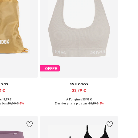
OFFRE
ODOX
SMILODOX
0 €
22,79 €
+
3
 : 19,99 €
À l'origine : 39,99 €
bles: One Size
Tailles disponibles: XS, S, M, L, XL
s bas :
10,00 €
-5%
Dernier prix le plus bas :
23,99 €
-5%
au panier
Ajouter au panier