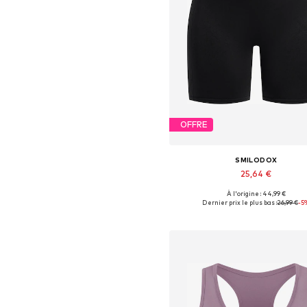
OFFRE
SMILODOX
25,64 €
À l'origine : 44,99 €
Tailles disponibles: XS, S, M, 
Dernier prix le plus bas :
26,99 €
-5
Ajouter au panier