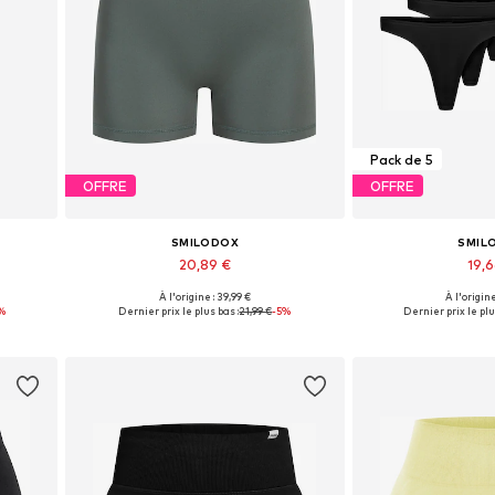
Pack de 5
OFFRE
OFFRE
SMILODOX
SMIL
20,89 €
19,
+
1
À l'origine : 39,99 €
À l'origine
 XL
Tailles disponibles: XS, S, M, L
Tailles disponible
%
Dernier prix le plus bas :
21,99 €
-5%
Dernier prix le plu
Ajouter au panier
Ajouter 