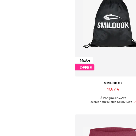
Mixte
OFFRE
SMILODOX
11,87 €
À l'origine : 24,99 €
Tailles disponibles: One Siz
Dernier prix le plus bas :
12,50 €
-5
Ajouter au panier