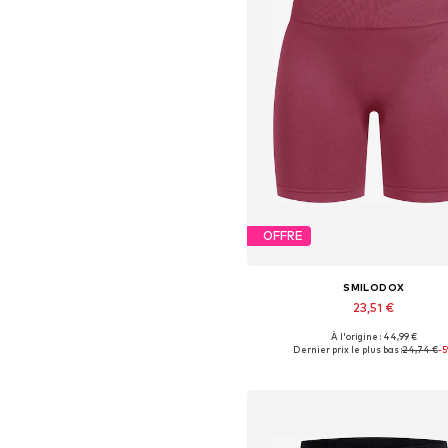
OFFRE
SMILODOX
23,51 €
+
12
À l'origine : 44,99 €
Tailles disponibles: XS, S, M, 
Dernier prix le plus bas :
24,74 €
-
Ajouter au panier