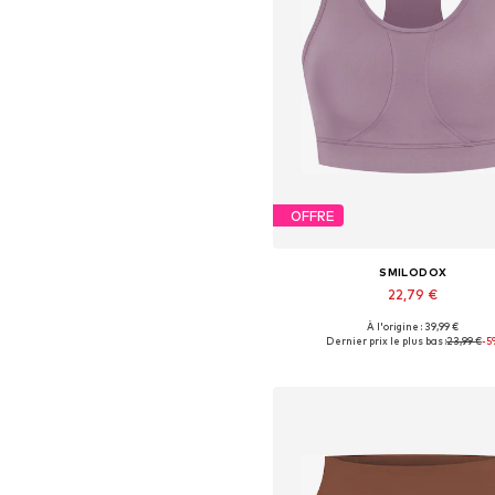
OFFRE
SMILODOX
22,79 €
+
1
À l'origine : 39,99 €
Tailles disponibles: XS, S, M, 
Dernier prix le plus bas :
23,99 €
-5
Ajouter au panier