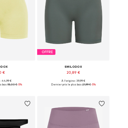
OFFRE
ODOX
SMILODOX
0 €
20,89 €
+
1
 : 44,99 €
À l'origine : 39,99 €
les: S, M, L, XL
Tailles disponibles: XS, S, M, L
s bas :
18,00 €
-5%
Dernier prix le plus bas :
21,99 €
-5%
au panier
Ajouter au panier