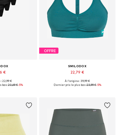
OFFRE
ODOX
SMILODOX
66 €
22,79 €
 : 22,99 €
À l'origine : 39,99 €
s: XS-S, S-M, M-L
Tailles disponibles: S, M, L, XL
s bas :
20,69 €
-5%
Dernier prix le plus bas :
23,99 €
-5%
au panier
Ajouter au panier