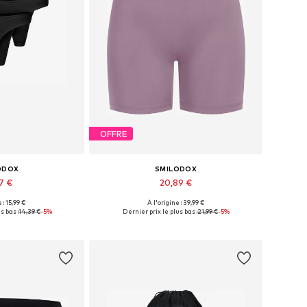
OFFRE
ODOX
SMILODOX
67 €
20,89 €
+
1
 : 15,99 €
À l'origine : 39,99 €
s: XS-S, S-M, M-L
Tailles disponibles: XS, S, M, L
s bas :
14,39 €
-5%
Dernier prix le plus bas :
21,99 €
-5%
au panier
Ajouter au panier