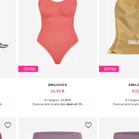
OFFRE
OFFRE
SMILODOX
SMIL
24,93 €
9,5
À l'origine : 34,99 €
À l'origine
e
Tailles disponibles: XS, S, M, L, XL
Tailles disponi
%
Dernier prix le plus bas :
26,24 €
-5%
Dernier prix le plu
Ajouter au panier
Ajouter 