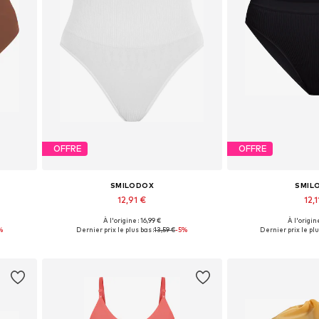
OFFRE
OFFRE
SMILODOX
SMIL
12,91 €
12,1
À l'origine : 16,99 €
À l'origine
 XL
Tailles disponibles: XS, S, M, L, XL
Tailles disponible
%
Dernier prix le plus bas :
13,59 €
-5%
Dernier prix le plu
Ajouter au panier
Ajouter 