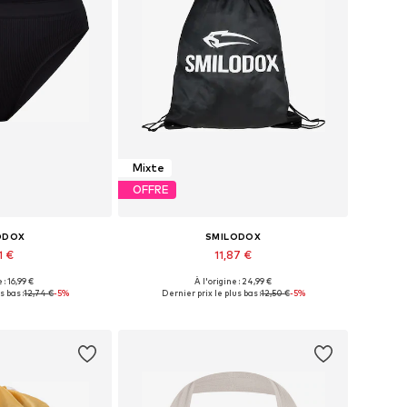
Mixte
OFFRE
ODOX
SMILODOX
1 €
11,87 €
 : 16,99 €
À l'origine : 24,99 €
s: XS, S, M, L, XL
Tailles disponibles: One Size
s bas :
12,74 €
-5%
Dernier prix le plus bas :
12,50 €
-5%
au panier
Ajouter au panier