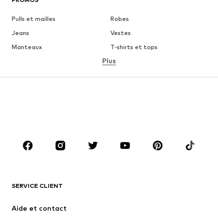
Pulls et mailles
Robes
Jeans
Vestes
Manteaux
T-shirts et tops
Plus
Pantalons
Lingerie
Jupes
Blouses et tuniques
Sweats
Blazers
Maillots de bain
Combinaisons et salopettes
Grandes tailles
Maternité
Chaussures
Sport
Accessoires
Premium
VÊTEMENTS
SERVICE CLIENT
Nouveautés
Tendance
Robes
Jeans
Aide et contact
T-shirts et tops
Pantalons