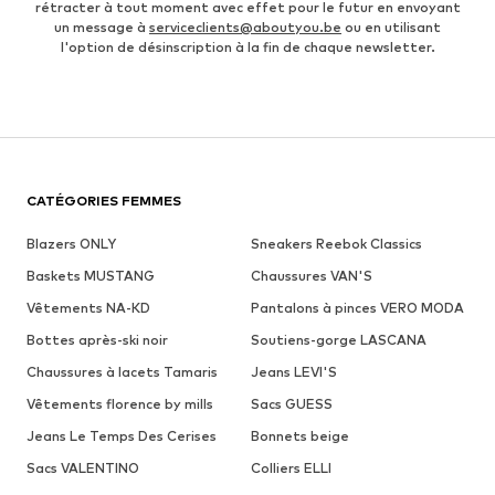
rétracter à tout moment avec effet pour le futur en envoyant
un message à
serviceclients@aboutyou.be
ou en utilisant
l'option de désinscription à la fin de chaque newsletter.
CATÉGORIES FEMMES
Blazers ONLY
Sneakers Reebok Classics
Baskets MUSTANG
Chaussures VAN'S
Vêtements NA-KD
Pantalons à pinces VERO MODA
Bottes après-ski noir
Soutiens-gorge LASCANA
Chaussures à lacets Tamaris
Jeans LEVI'S
Vêtements florence by mills
Sacs GUESS
Jeans Le Temps Des Cerises
Bonnets beige
Sacs VALENTINO
Colliers ELLI