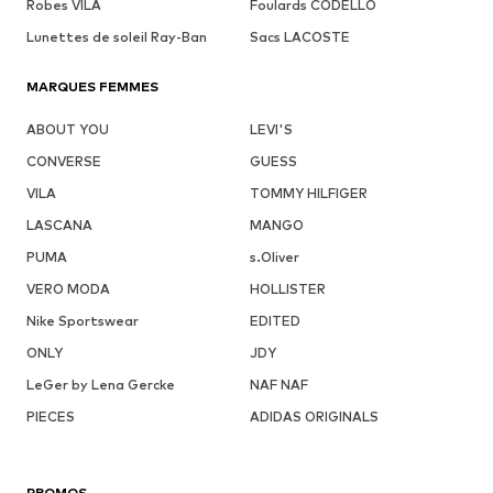
Robes VILA
Foulards CODELLO
Lunettes de soleil Ray-Ban
Sacs LACOSTE
MARQUES FEMMES
ABOUT YOU
LEVI'S
CONVERSE
GUESS
VILA
TOMMY HILFIGER
LASCANA
MANGO
PUMA
s.Oliver
VERO MODA
HOLLISTER
Nike Sportswear
EDITED
ONLY
JDY
LeGer by Lena Gercke
NAF NAF
PIECES
ADIDAS ORIGINALS
PROMOS