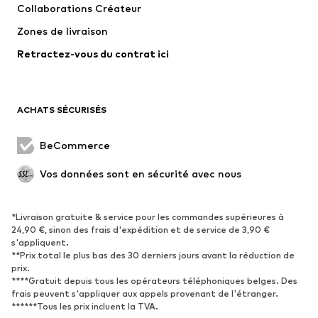
Collaborations Créateur
Vestes
Pulls et mailles
Zones de livraison
Lingerie
Blouses et tuniques
Retractez-vous du contrat ici
Manteaux
Jupes
Maillots de bain
Sweats
Blazers
Combinaisons et salopettes
ACHATS SÉCURISÉS
Grandes tailles
Maternité
Occasions spéciales
Exclusif
BeCommerce
Remise à neuf
Vos données sont en sécurité avec nous
CHAUSSURES
*Livraison gratuite & service pour les commandes supérieures à
Nouveautés
Tendance
24,90 €, sinon des frais d'expédition et de service de 3,90 €
Baskets
Bottines
s'appliquent.
**Prix total le plus bas des 30 derniers jours avant la réduction de
Escarpins et talons hauts
Bottes
prix.
****Gratuit depuis tous les opérateurs téléphoniques belges. Des
Sandales
Chaussures basses
frais peuvent s'appliquer aux appels provenant de l'étranger.
Chaussures de sport
Ballerines
******Tous les prix incluent la TVA.