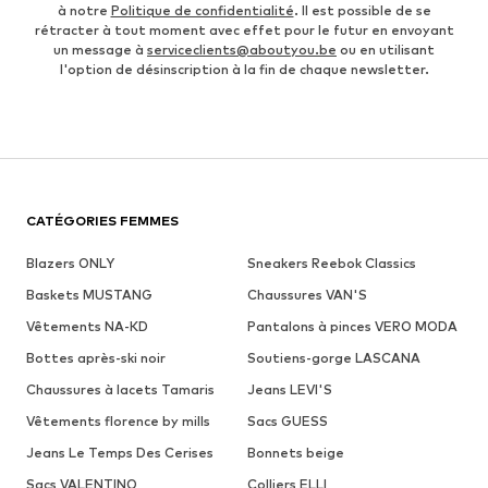
à notre
Politique de confidentialité
. Il est possible de se
rétracter à tout moment avec effet pour le futur en envoyant
un message à
serviceclients@aboutyou.be
ou en utilisant
l'option de désinscription à la fin de chaque newsletter.
CATÉGORIES FEMMES
Blazers ONLY
Sneakers Reebok Classics
Baskets MUSTANG
Chaussures VAN'S
Vêtements NA-KD
Pantalons à pinces VERO MODA
Bottes après-ski noir
Soutiens-gorge LASCANA
Chaussures à lacets Tamaris
Jeans LEVI'S
Vêtements florence by mills
Sacs GUESS
Jeans Le Temps Des Cerises
Bonnets beige
Sacs VALENTINO
Colliers ELLI