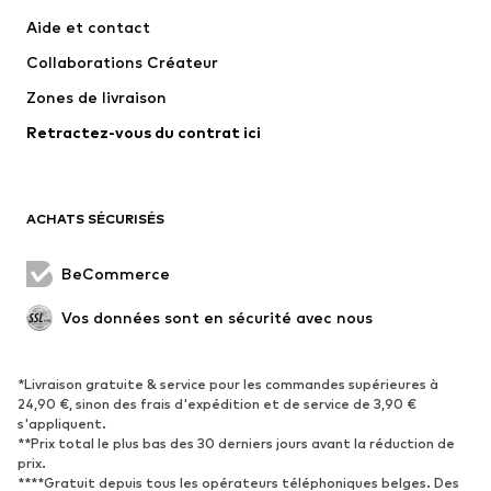
Robes
Jeans
Aide et contact
T-shirts et tops
Pantalons
Collaborations Créateur
Vestes
Pulls et mailles
Zones de livraison
Lingerie
Blouses et tuniques
Retractez-vous du contrat ici
Manteaux
Jupes
Maillots de bain
Sweats
Blazers
Combinaisons et salopettes
ACHATS SÉCURISÉS
Grandes tailles
Maternité
Occasions spéciales
Exclusif
BeCommerce
Remise à neuf
Vos données sont en sécurité avec nous
CHAUSSURES
*Livraison gratuite & service pour les commandes supérieures à
Nouveautés
Tendance
24,90 €, sinon des frais d'expédition et de service de 3,90 €
Baskets
Bottines
s'appliquent.
**Prix total le plus bas des 30 derniers jours avant la réduction de
Escarpins et talons hauts
Bottes
prix.
****Gratuit depuis tous les opérateurs téléphoniques belges. Des
Sandales
Chaussures basses