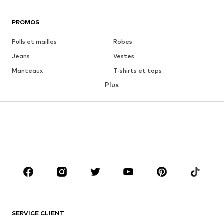
PROMOS
Pulls et mailles
Robes
Jeans
Vestes
Manteaux
T-shirts et tops
Plus
Pantalons
Lingerie
Jupes
Blouses et tuniques
Sweats
Blazers
Maillots de bain
Combinaisons et salopettes
Grandes tailles
Maternité
Chaussures
Sport
Accessoires
Premium
VÊTEMENTS
SERVICE CLIENT
Nouveautés
Tendance