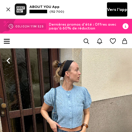
ABOUT YOU App
Vers l'app
(152 700)
Dernières promos d'été : Offres avec
03
J
02
H
11
M
51
S
jusqu'à 60% de réduction