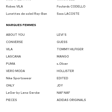
Robes VILA
Foulards CODELLO
Lunettes de soleil Ray-Ban
Sacs LACOSTE
MARQUES FEMMES
ABOUT YOU
LEVI'S
CONVERSE
GUESS
VILA
TOMMY HILFIGER
LASCANA
MANGO
PUMA
s.Oliver
VERO MODA
HOLLISTER
Nike Sportswear
EDITED
ONLY
JDY
LeGer by Lena Gercke
NAF NAF
PIECES
ADIDAS ORIGINALS