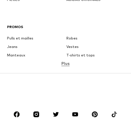
PROMOS
Pulls et mailles
Robes
Jeans
Vestes
Manteaux
T-shirts et tops
Plus
Pantalons
Lingerie
Jupes
Blouses et tuniques
Sweats
Blazers
Maillots de bain
Combinaisons et salopettes
Grandes tailles
Maternité
Chaussures
Sport
Accessoires
Premium
VÊTEMENTS