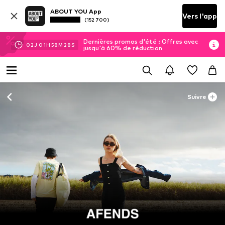
ABOUT YOU App
Vers l'app
(152 700)
Dernières promos d'été : Offres avec
02
J
01
H
58
M
28
S
jusqu'à 60% de réduction
Suivre