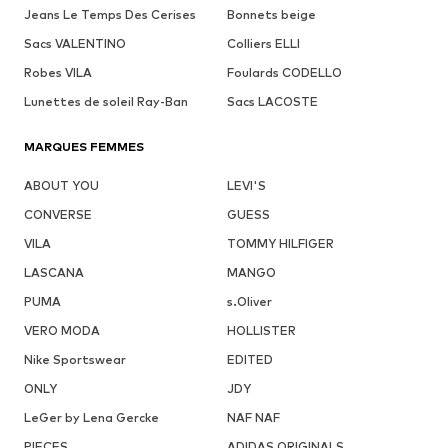
Jeans Le Temps Des Cerises
Bonnets beige
Sacs VALENTINO
Colliers ELLI
Robes VILA
Foulards CODELLO
Lunettes de soleil Ray-Ban
Sacs LACOSTE
MARQUES FEMMES
ABOUT YOU
LEVI'S
CONVERSE
GUESS
VILA
TOMMY HILFIGER
LASCANA
MANGO
PUMA
s.Oliver
VERO MODA
HOLLISTER
Nike Sportswear
EDITED
ONLY
JDY
LeGer by Lena Gercke
NAF NAF
PIECES
ADIDAS ORIGINALS