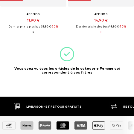
AFENDS
AFENDS
11,90 €
14,90 €
Dernier prix le plus bas :
39,90 €
-70%
Dernier prix le plus bas :
49,90 €
-70%
Vous avez vu tous les articles de la catégorie Femme qui
correspondent à vos filtres
LIVRAISON* ET RETOUR GRATUITS
RETOU