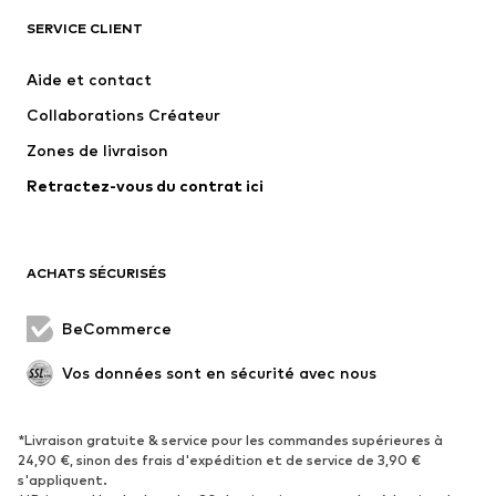
SERVICE CLIENT
Nouveautés
Tendance
Robes
Jeans
Aide et contact
T-shirts et tops
Pantalons
Collaborations Créateur
Vestes
Pulls et mailles
Zones de livraison
Lingerie
Blouses et tuniques
Retractez-vous du contrat ici
Manteaux
Jupes
Maillots de bain
Sweats
Blazers
Combinaisons et salopettes
ACHATS SÉCURISÉS
Grandes tailles
Maternité
Occasions spéciales
Exclusif
BeCommerce
Remise à neuf
Vos données sont en sécurité avec nous
CHAUSSURES
*Livraison gratuite & service pour les commandes supérieures à
Nouveautés
Tendance
24,90 €, sinon des frais d'expédition et de service de 3,90 €
Baskets
Bottines
s'appliquent.