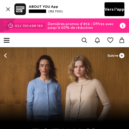
ABOUT YOU App
Vers l'app
(152 700)
Dernières promos d'été : Offres avec
02
J
13
H
45
M
17
S
jusqu'à 60% de réduction
Suivre