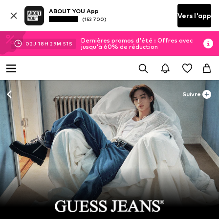
ABOUT YOU App
Vers l'app
(152 700)
Dernières promos d'été : Offres avec
02
J
18
H
29
M
49
S
jusqu'à 60% de réduction
Suivre