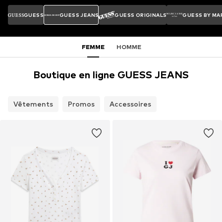
GUESS
GUESS JEANS
GUESS ORIGINALS
GUESS BY MA
FEMME
HOMME
Boutique en ligne GUESS JEANS
Vêtements
Promos
Accessoires