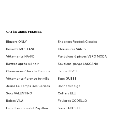
CATÉGORIES FEMMES
Blazers ONLY
Sneakers Reebok Classics
Baskets MUSTANG
Chaussures VAN'S
Vêtements NA-KD
Pantalons à pinces VERO MODA
Bottes après-ski noir
Soutiens-gorge LASCANA
Chaussures à lacets Tamaris
Jeans LEVI'S
Vêtements florence by mills
Sacs GUESS
Jeans Le Temps Des Cerises
Bonnets beige
Sacs VALENTINO
Colliers ELLI
Robes VILA
Foulards CODELLO
Lunettes de soleil Ray-Ban
Sacs LACOSTE