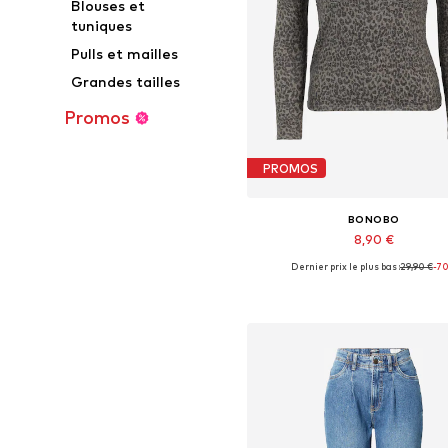
Blouses et
tuniques
Pulls et mailles
Grandes tailles
Promos
PROMOS
BONOBO
8,90 €
Dernier prix le plus bas :
29,90 €
-7
Tailles disponibles: XS, S, L
Ajouter au panier