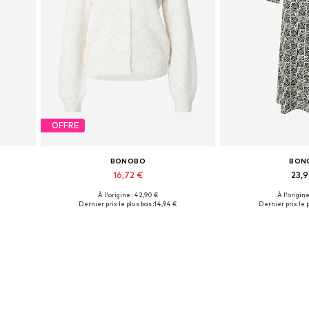
OFFRE
BONOBO
BON
16,72 €
23,
À l'origine : 42,90 €
À l'origine
Tailles disponibles: XL
Tailles disp
Dernier prix le plus bas :
14,94 €
Dernier prix le p
Ajouter au panier
Ajouter 