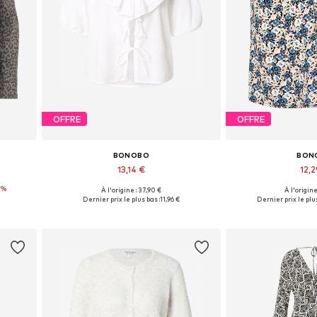
OFFRE
OFFRE
BONOBO
BON
13,14 €
12,2
0%
À l'origine : 37,90 €
À l'origine
Tailles disponibles: M, L
Tailles disp
Dernier prix le plus bas :
11,96 €
Dernier prix le plus
Ajouter au panier
Ajouter 