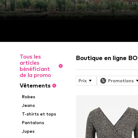
Tous les
Boutique en ligne 
articles
bénéficiant
de la promo
Prix
Promotions
Vêtements
Robes
Jeans
T-shirts et tops
Pantalons
Jupes