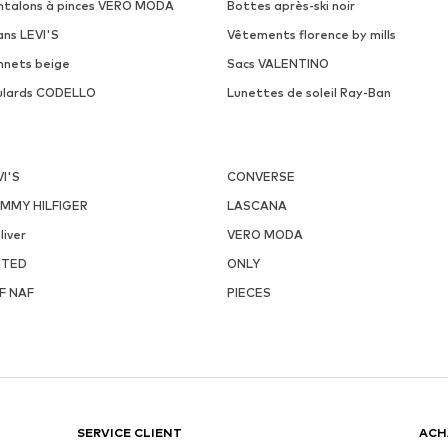
ntalons à pinces VERO MODA
Bottes après-ski noir
ans LEVI'S
Vêtements florence by mills
nnets beige
Sacs VALENTINO
ulards CODELLO
Lunettes de soleil Ray-Ban
VI'S
CONVERSE
MMY HILFIGER
LASCANA
liver
VERO MODA
ITED
ONLY
F NAF
PIECES
SERVICE CLIENT
ACH