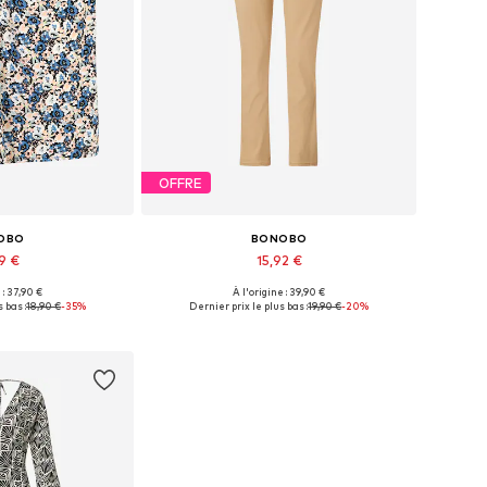
OFFRE
OBO
BONOBO
9 €
15,92 €
 : 37,90 €
À l'origine : 39,90 €
onibles: 34
Tailles disponibles: 38
 bas :
18,90 €
-35%
Dernier prix le plus bas :
19,90 €
-20%
au panier
Ajouter au panier