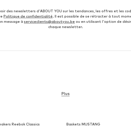
voir des newsletters d'ABOUT YOU sur les tendances, les offres et les co
re
Politique de confidentialité
. Il est possible de se rétracter à tout mom
 un message à
serviceclients@aboutyou.be
ou en utilisant l'option de désin
chaque newsletter.
Plus
eakers Reebok Classics
Baskets MUSTANG