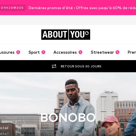
Dernières promos d'été : Offres avec jusqu'à 60% de réd
J
01
H
20
M
19
S
ABOUT
YOU
ussures
Sport
Accessoires
Streetwear
Pre
RETOUR SOUS 30 JOURS
BONOBO