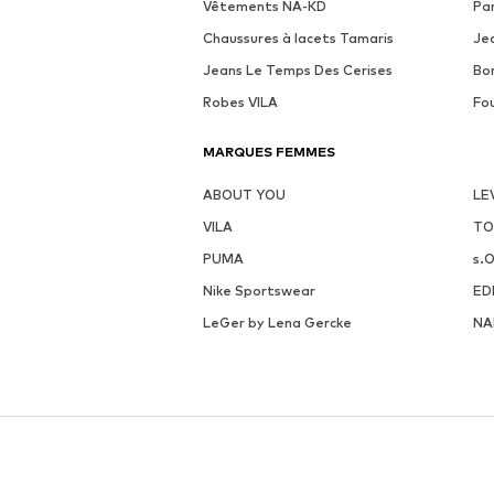
Vêtements NA-KD
Pa
Chaussures à lacets Tamaris
Je
Jeans Le Temps Des Cerises
Bo
Robes VILA
Fo
MARQUES FEMMES
ABOUT YOU
LE
VILA
TO
PUMA
s.O
Nike Sportswear
ED
LeGer by Lena Gercke
NA