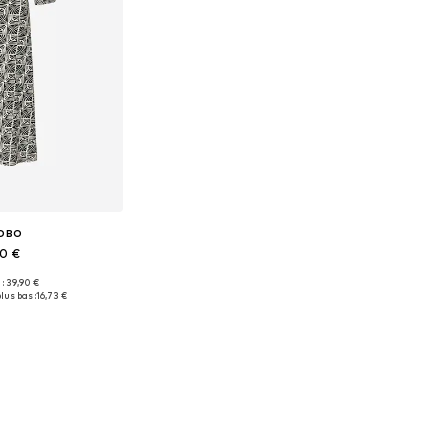
OBO
90 €
 : 39,90 €
onibles: 36
lus bas :
16,73 €
au panier