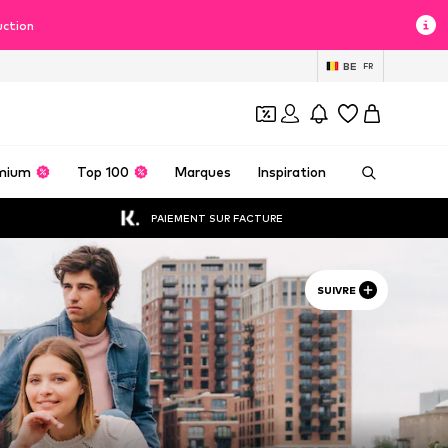
uction
BE
FR
mium
Top 100
Marques
Inspiration
PAIEMENT SUR FACTURE
SUIVRE