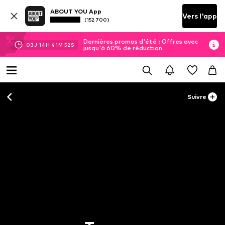
ABOUT YOU App
Vers l'app
(152 700)
Dernières promos d'été : Offres avec
03
J
14
H
41
M
50
S
jusqu'à 60% de réduction
Suivre