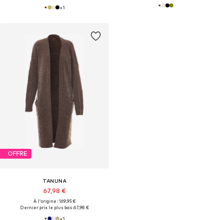
+
1
OFFRE
TANUNA
67,98 €
À l'origine : 169,95 €
Dernier prix le plus bas :
67,98 €
+
1