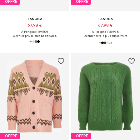
OFFRE
OFFRE
TANUNA
TANUNA
67,98 €
67,98 €
À l'origine : 169,95 €
À l'origine : 169,95 €
Dernier prix le plus bas :
67,98 €
Dernier prix le plus bas :
67,98 €
+
1
OFFRE
OFFRE