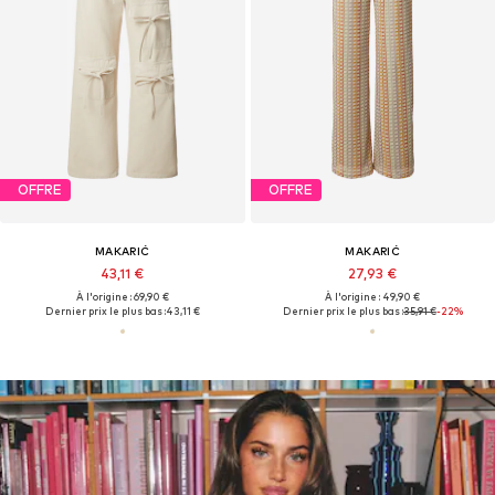
OFFRE
OFFRE
MAKARIĆ
MAKARIĆ
43,11 €
27,93 €
À l'origine : 69,90 €
À l'origine : 49,90 €
Dernier prix le plus bas :
43,11 €
Dernier prix le plus bas :
35,91 €
-22%