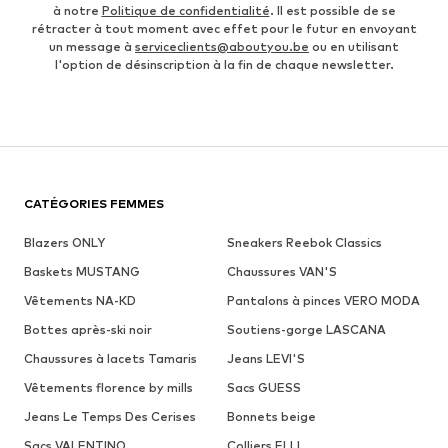
à notre
Politique de confidentialité
. Il est possible de se
rétracter à tout moment avec effet pour le futur en envoyant
un message à
serviceclients@aboutyou.be
ou en utilisant
l'option de désinscription à la fin de chaque newsletter.
CATÉGORIES FEMMES
Blazers ONLY
Sneakers Reebok Classics
Baskets MUSTANG
Chaussures VAN'S
Vêtements NA-KD
Pantalons à pinces VERO MODA
Bottes après-ski noir
Soutiens-gorge LASCANA
Chaussures à lacets Tamaris
Jeans LEVI'S
Vêtements florence by mills
Sacs GUESS
Jeans Le Temps Des Cerises
Bonnets beige
Sacs VALENTINO
Colliers ELLI