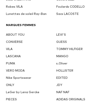
Robes VILA
Foulards CODELLO
Lunettes de soleil Ray-Ban
Sacs LACOSTE
MARQUES FEMMES
ABOUT YOU
LEVI'S
CONVERSE
GUESS
VILA
TOMMY HILFIGER
LASCANA
MANGO
PUMA
s.Oliver
VERO MODA
HOLLISTER
Nike Sportswear
EDITED
ONLY
JDY
LeGer by Lena Gercke
NAF NAF
PIECES
ADIDAS ORIGINALS