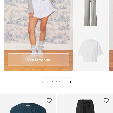
Voir la tenue
1
/
3