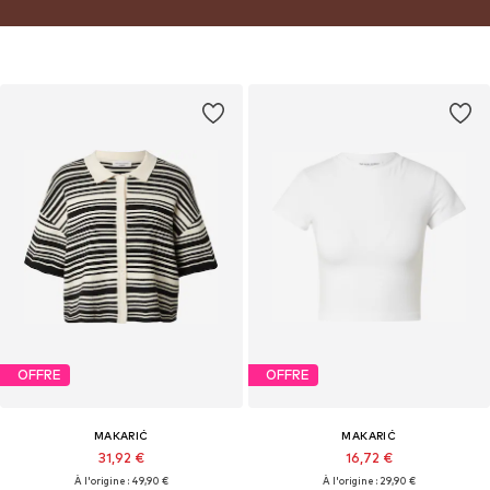
confiance et polyvalence - conçue pour les filles qui veulent se sentir
naturellement bien habillées à chaque instant.
OFFRE
OFFRE
MAKARIĆ
MAKARIĆ
31,92 €
16,72 €
À l'origine : 49,90 €
À l'origine : 29,90 €