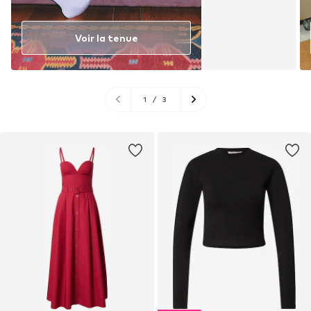
Voir la tenue
1
/
3