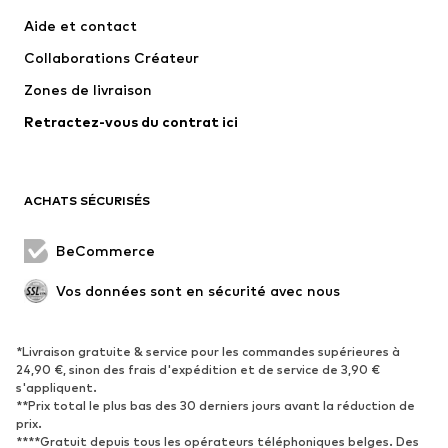
Robes
Jeans
Aide et contact
T-shirts et tops
Pantalons
Collaborations Créateur
Vestes
Pulls et mailles
Zones de livraison
Lingerie
Blouses et tuniques
Retractez-vous du contrat ici
Manteaux
Jupes
Maillots de bain
Sweats
Blazers
Combinaisons et salopettes
ACHATS SÉCURISÉS
Grandes tailles
Maternité
Occasions spéciales
Exclusif
BeCommerce
Remise à neuf
Vos données sont en sécurité avec nous
CHAUSSURES
*Livraison gratuite & service pour les commandes supérieures à
Nouveautés
Tendance
24,90 €, sinon des frais d'expédition et de service de 3,90 €
Baskets
Bottines
s'appliquent.
**Prix total le plus bas des 30 derniers jours avant la réduction de
Escarpins et talons hauts
Bottes
prix.
****Gratuit depuis tous les opérateurs téléphoniques belges. Des
Sandales
Chaussures basses