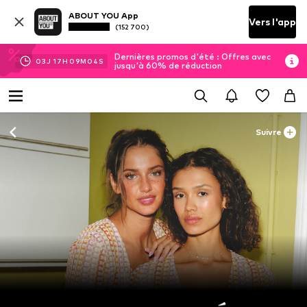
ABOUT YOU App
Vers l'app
(152 700)
Dernières promos d'été : Offres avec
03
J
17
H
09
M
02
S
jusqu'à 60% de réduction
Suivre