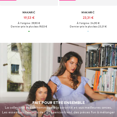
MAKARIĆ
MAKARIĆ
19,53 €
23,31 €
À l'origine : 39,90 €
À l'origine : 34,90 €
Dernier prix le plus bas :
19,53 €
Dernier prix le plus bas :
23,31 €
FAIT POUR ETRE ENSEMBLE
La collection est un hommage à la sororité et aux meilleures amies.
Les essentiels féminins de l'été rencontrent des pièces fun à mélanger
et à assortir, conçues pour être stylisées sans effort. Les robes