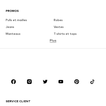
PROMOS
Pulls et mailles
Robes
Jeans
Vestes
Manteaux
T-shirts et tops
Plus
Pantalons
Lingerie
Jupes
Blouses et tuniques
Sweats
Blazers
Maillots de bain
Combinaisons et salopettes
Grandes tailles
Maternité
Chaussures
Sport
Accessoires
Premium
VÊTEMENTS
SERVICE CLIENT
Nouveautés
Tendance