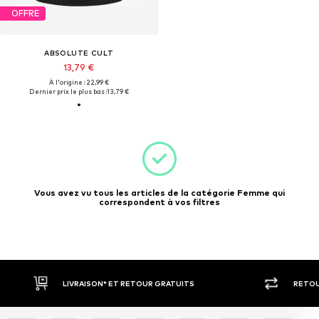
OFFRE
ABSOLUTE CULT
13,79 €
À l'origine : 22,99 €
Dernier prix le plus bas :
13,79 €
Vous avez vu tous les articles de la catégorie Femme qui
correspondent à vos filtres
LIVRAISON* ET RETOUR GRATUITS
RETOU