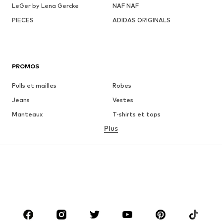
LeGer by Lena Gercke
NAF NAF
PIECES
ADIDAS ORIGINALS
PROMOS
Pulls et mailles
Robes
Jeans
Vestes
Manteaux
T-shirts et tops
Plus
Pantalons
Lingerie
Jupes
Blouses et tuniques
Sweats
Blazers
Maillots de bain
Combinaisons et salopettes
Grandes tailles
Maternité
Chaussures
Sport
Accessoires
Premium