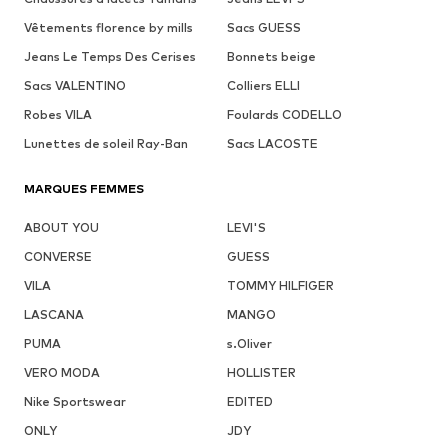
Vêtements florence by mills
Sacs GUESS
Jeans Le Temps Des Cerises
Bonnets beige
Sacs VALENTINO
Colliers ELLI
Robes VILA
Foulards CODELLO
Lunettes de soleil Ray-Ban
Sacs LACOSTE
MARQUES FEMMES
ABOUT YOU
LEVI'S
CONVERSE
GUESS
VILA
TOMMY HILFIGER
LASCANA
MANGO
PUMA
s.Oliver
VERO MODA
HOLLISTER
Nike Sportswear
EDITED
ONLY
JDY