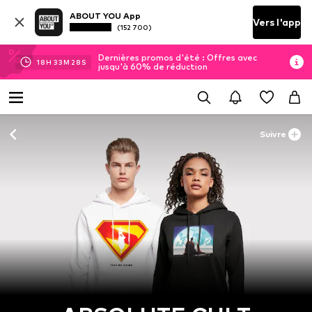
ABOUT YOU App
Vers l'app
(152 700)
Dernières promos d'été : Offres avec
18
H
33
M
28
S
jusqu'à 60% de réduction
Suivre