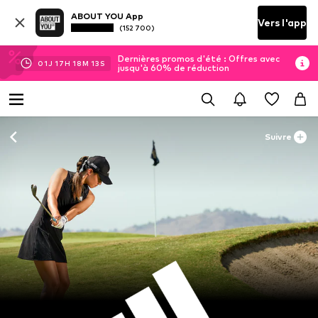
ABOUT YOU App
Vers l'app
(152 700)
Dernières promos d'été : Offres avec
01
J
17
H
18
M
12
S
jusqu'à 60% de réduction
Suivre