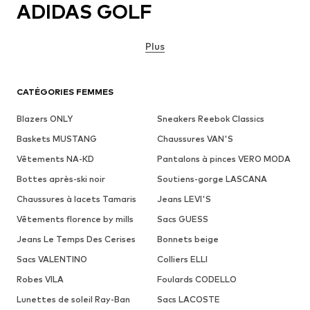
ADIDAS GOLF
Plus
CATÉGORIES FEMMES
Blazers ONLY
Sneakers Reebok Classics
Baskets MUSTANG
Chaussures VAN'S
Vêtements NA-KD
Pantalons à pinces VERO MODA
Bottes après-ski noir
Soutiens-gorge LASCANA
Chaussures à lacets Tamaris
Jeans LEVI'S
Vêtements florence by mills
Sacs GUESS
Jeans Le Temps Des Cerises
Bonnets beige
Sacs VALENTINO
Colliers ELLI
Robes VILA
Foulards CODELLO
Lunettes de soleil Ray-Ban
Sacs LACOSTE