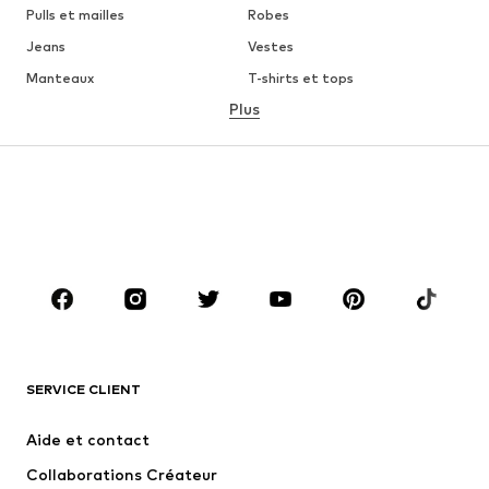
Pulls et mailles
Robes
Jeans
Vestes
Manteaux
T-shirts et tops
Plus
Pantalons
Lingerie
Jupes
Blouses et tuniques
Sweats
Blazers
Maillots de bain
Combinaisons et salopettes
Grandes tailles
Maternité
Chaussures
Sport
Accessoires
Premium
VÊTEMENTS
SERVICE CLIENT
Nouveautés
Tendance
Robes
Jeans
Aide et contact
T-shirts et tops
Pantalons
Collaborations Créateur
Vestes
Pulls et mailles