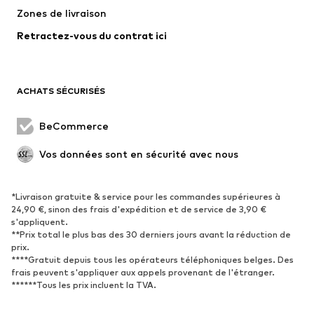
Zones de livraison
Lingerie
Blouses et tuniques
Retractez-vous du contrat ici
Manteaux
Jupes
Maillots de bain
Sweats
Blazers
Combinaisons et salopettes
ACHATS SÉCURISÉS
Grandes tailles
Maternité
Occasions spéciales
Exclusif
BeCommerce
Remise à neuf
Vos données sont en sécurité avec nous
CHAUSSURES
*Livraison gratuite & service pour les commandes supérieures à
Nouveautés
Tendance
24,90 €, sinon des frais d'expédition et de service de 3,90 €
Baskets
Bottines
s'appliquent.
**Prix total le plus bas des 30 derniers jours avant la réduction de
Escarpins et talons hauts
Bottes
prix.
****Gratuit depuis tous les opérateurs téléphoniques belges. Des
Sandales
Chaussures basses
frais peuvent s'appliquer aux appels provenant de l'étranger.
Chaussures de sport
Ballerines
******Tous les prix incluent la TVA.
Mules
Chaussons