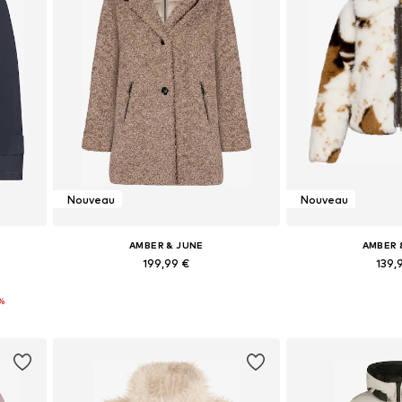
Nouveau
Nouveau
AMBER & JUNE
AMBER 
199,99 €
139,
s
Tailles disponibles: XS, S, M, L, XL, XXL
Tailles disponibles: 
%
Ajouter au panier
Ajouter 