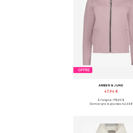
OFFRE
AMBER & JUNE
47,94 €
À l'origine : 119,00 €
Tailles disponibles: XS-S, S, S-
Dernier prix le plus bas :
42,45 €
Ajouter au panier