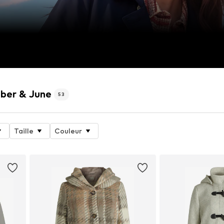
mber & June
53
Taille
Couleur