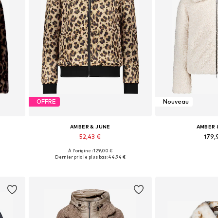
OFFRE
Nouveau
AMBER & JUNE
AMBER 
52,43 €
179,
À l'origine : 129,00 €
L, XXL
Disponible en plusieurs tailles
Tailles disponibles: 
Dernier prix le plus bas :
44,94 €
Ajouter au panier
Ajouter 