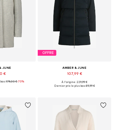
OFFRE
& JUNE
AMBER & JUNE
90 €
107,99 €
bas :
179,00 €
-70%
À l'origine : 229,99 €
bles: S, M, M-L
Tailles disponibles: XS-S, M-L, L
Dernier prix le plus bas :
89,99 €
au panier
Ajouter au panier