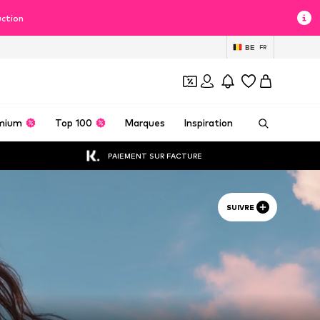
uction
BE
FR
mium
Top 100
Marques
Inspiration
PAIEMENT SUR FACTURE
SUIVRE