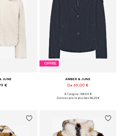
OFFRE
& JUNE
AMBER & JUNE
99 €
De 69,00 €
À l'origine : 169,00 €
XS, S, M, L, XL, XXL
Tailles disponibles: XS, S, M, L, XL, XXL
Dernier prix le plus bas :
56,25 €
au panier
Ajouter au panier