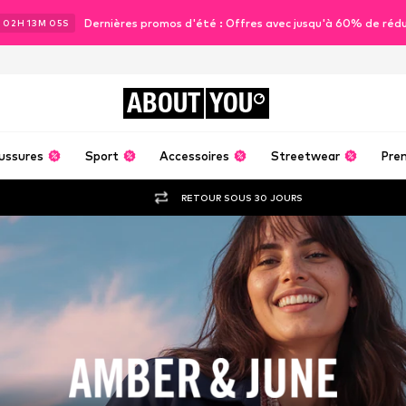
Dernières promos d'été : Offres avec jusqu'à 60% de réd
J
02
H
13
M
03
S
ABOUT
YOU
ussures
Sport
Accessoires
Streetwear
Pre
RETOUR SOUS 30 JOURS