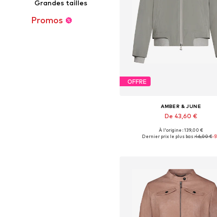
Grandes tailles
Promos
OFFRE
AMBER & JUNE
De 43,60 €
À l'origine : 139,00 €
Tailles disponibles: XS, S, M, L, X
Dernier prix le plus bas :
46,00 €
-
Ajouter au panier