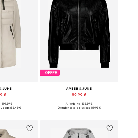
OFFRE
& JUNE
AMBER & JUNE
99 €
89,99 €
 : 199,99 €
À l'origine : 139,99 €
usieurs tailles
Tailles disponibles: XS, S, M, L, XL, XXL
lus bas :
82,49 €
Dernier prix le plus bas :
89,99 €
au panier
Ajouter au panier