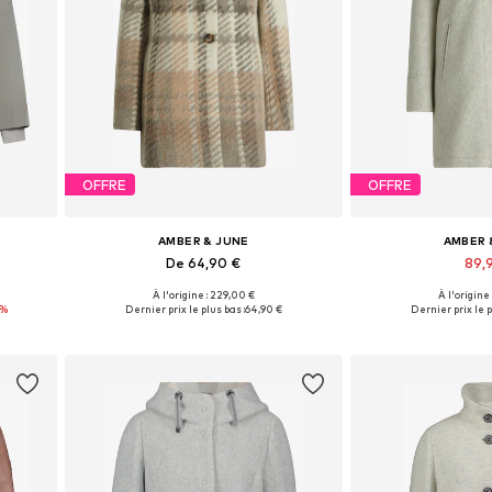
OFFRE
OFFRE
AMBER & JUNE
AMBER 
De 64,90 €
89,
À l'origine : 229,00 €
À l'origine
L, XXL
Disponible en plusieurs tailles
Disponible en pl
5%
Dernier prix le plus bas :
64,90 €
Dernier prix le p
Ajouter au panier
Ajouter 