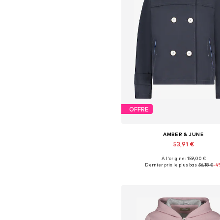
OFFRE
AMBER & JUNE
53,91 €
À l'origine : 159,00 €
Disponible en plusieurs taille
Dernier prix le plus bas :
56,18 €
-4
Ajouter au panier