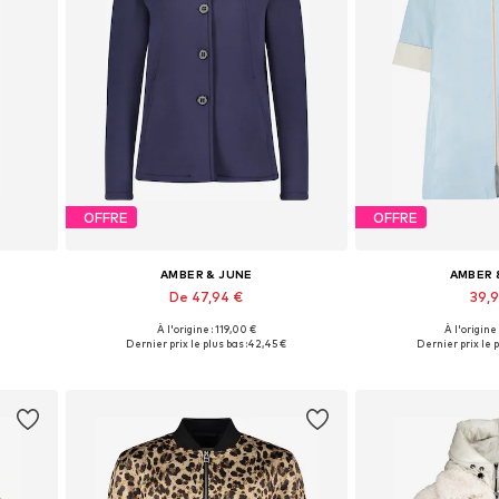
OFFRE
OFFRE
AMBER & JUNE
AMBER 
De 47,94 €
39,
À l'origine : 119,00 €
À l'origine
s
Disponible en plusieurs tailles
Tailles disponibl
Dernier prix le plus bas :
42,45 €
Dernier prix le p
Ajouter au panier
Ajouter 