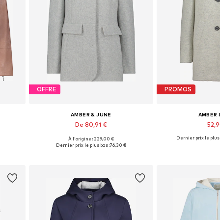
OFFRE
PROMOS
AMBER & JUNE
AMBER 
De 80,91 €
52,
Dernier prix le plus 
À l'origine : 229,00 €
s
Disponible en plusieurs tailles
Tailles disponi
Dernier prix le plus bas :
76,30 €
Ajouter au panier
Ajouter 