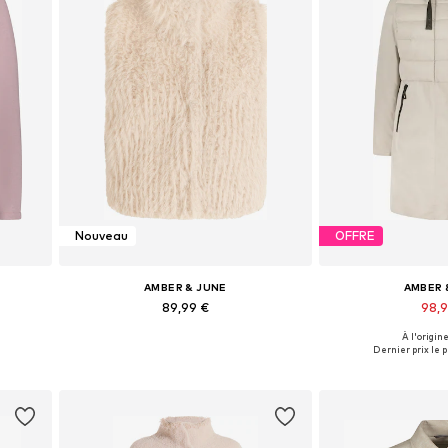
Nouveau
OFFRE
AMBER & JUNE
AMBER 
89,99 €
98,
À l'origine
M, M
Tailles disponibles: XS, S, M, L, XL, XXL
Disponible en pl
Dernier prix le p
Ajouter au panier
Ajouter 