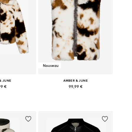
Nouveau
& JUNE
AMBER & JUNE
99 €
99,99 €
XS, S, M, L, XL, XXL
Tailles disponibles: XS, S, M, L, XL, XXL
au panier
Ajouter au panier