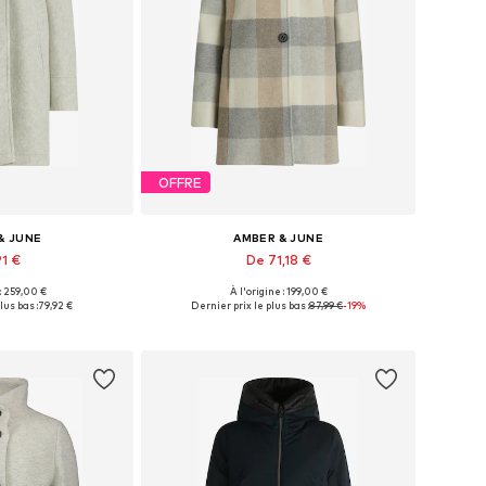
OFFRE
& JUNE
AMBER & JUNE
91 €
De 71,18 €
 : 259,00 €
À l'origine : 199,00 €
usieurs tailles
Disponible en plusieurs tailles
lus bas :
79,92 €
Dernier prix le plus bas :
87,99 €
-19%
au panier
Ajouter au panier