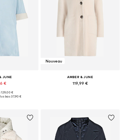
Nouveau
& JUNE
AMBER & JUNE
96 €
119,99 €
 : 129,00 €
es: XS-S, S, S-M
Tailles disponibles: XS, S, M, L, XL, XXL
lus bas :
37,90 €
au panier
Ajouter au panier