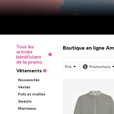
Tous les
Boutique en ligne A
articles
bénéficiant
de la promo
Prix
Promotions
Vêtements
Nouveautés
Vestes
Pulls et mailles
Sweats
Manteaux