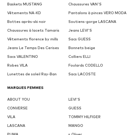
Baskets MUSTANG
Chaussures VAN'S
Vêtements NA-KD
Pantalons à pinces VERO MODA
Bottes après-ski noir
Soutiens-gorge LASCANA
Chaussures à lacets Tamaris
Jeans LEVI'S
Vêtements florence by mills
Sacs GUESS
Jeans Le Temps Des Cerises
Bonnets beige
Sacs VALENTINO
Colliers ELLI
Robes VILA
Foulards CODELLO
Lunettes de soleil Ray-Ban
Sacs LACOSTE
MARQUES FEMMES
ABOUT YOU
LEVI'S
CONVERSE
GUESS
VILA
TOMMY HILFIGER
LASCANA
MANGO
PUMA
s.Oliver