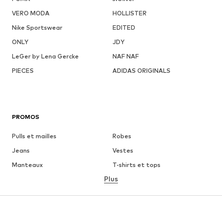
VERO MODA
HOLLISTER
Nike Sportswear
EDITED
ONLY
JDY
LeGer by Lena Gercke
NAF NAF
PIECES
ADIDAS ORIGINALS
PROMOS
Pulls et mailles
Robes
Jeans
Vestes
Manteaux
T-shirts et tops
Plus
Pantalons
Lingerie
Jupes
Blouses et tuniques
Sweats
Blazers