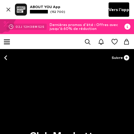
ABOUT YOU App
Vers l'app
(152 700)
Dernières promos d'été : Offres avec
02
J
12
H
38
M
52
S
jusqu'à 60% de réduction
Suivre