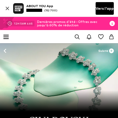
ABOUT YOU App
Vers l'app
(152 700)
Dernières promos d'été : Offres avec
12
H
56
M
45
S
jusqu'à 60% de réduction
Suivre