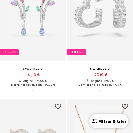
OFFRE
OFFRE
SWAROVSKI
SWAROVSKI
161,10 €
125,10 €
À l'origine : 229,00 €
À l'origine : 139,00 €
Dernier prix le plus bas :
160,30 €
Dernier prix le plus bas :
84,00 €
Filtrer & trier