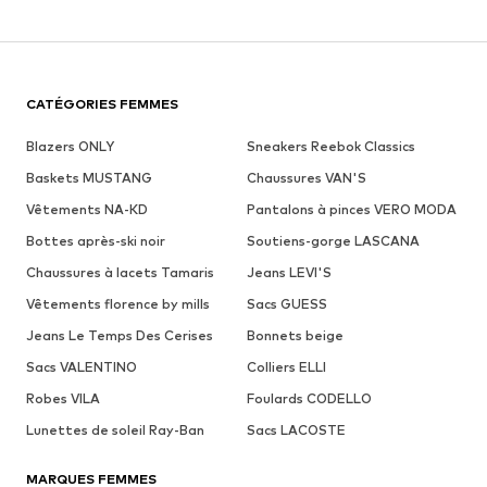
CATÉGORIES FEMMES
Blazers ONLY
Sneakers Reebok Classics
Baskets MUSTANG
Chaussures VAN'S
Vêtements NA-KD
Pantalons à pinces VERO MODA
Bottes après-ski noir
Soutiens-gorge LASCANA
Chaussures à lacets Tamaris
Jeans LEVI'S
Vêtements florence by mills
Sacs GUESS
Jeans Le Temps Des Cerises
Bonnets beige
Sacs VALENTINO
Colliers ELLI
Robes VILA
Foulards CODELLO
Lunettes de soleil Ray-Ban
Sacs LACOSTE
MARQUES FEMMES