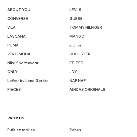
ABOUT YOU
LEVI'S
CONVERSE
GUESS
VILA
TOMMY HILFIGER
LASCANA
MANGO
PUMA
s.Oliver
VERO MODA
HOLLISTER
Nike Sportswear
EDITED
ONLY
JDY
LeGer by Lena Gercke
NAF NAF
PIECES
ADIDAS ORIGINALS
PROMOS
Pulls et mailles
Robes