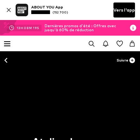
ABOUT YOU App
Vers l'app
(152 700)
Dernières promos d'été : Offres avec
13
H
08
M
19
S
jusqu'à 60% de réduction
Suivre