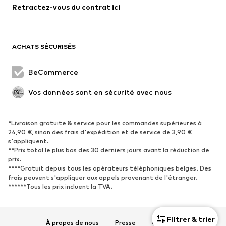
Retractez-vous du contrat ici
Manteaux
Jupes
Maillots de bain
Sweats
Blazers
Combinaisons et salopettes
ACHATS SÉCURISÉS
Grandes tailles
Maternité
Occasions spéciales
Exclusif
BeCommerce
Remise à neuf
Vos données sont en sécurité avec nous
CHAUSSURES
*Livraison gratuite & service pour les commandes supérieures à
Nouveautés
Tendance
24,90 €, sinon des frais d'expédition et de service de 3,90 €
Baskets
Bottines
s'appliquent.
**Prix total le plus bas des 30 derniers jours avant la réduction de
Escarpins et talons hauts
Bottes
prix.
****Gratuit depuis tous les opérateurs téléphoniques belges. Des
Sandales
Chaussures basses
frais peuvent s'appliquer aux appels provenant de l'étranger.
Chaussures de sport
Ballerines
******Tous les prix incluent la TVA.
Mules
Chaussons
Chaussures aquatiques
Exclusif
Filtrer & trier
À propos de nous
Presse
Carrières